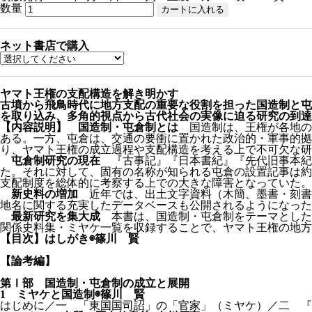
数量
ネット書店で購入
ヤマト王権の支配構造を解き明かす
古墳から飛鳥時代に地方支配の重要な役割を担った国造制と屯
を取り込み、多角的視点から古代社会の実像に迫る研究の到達
【内容説明】
国造制・屯倉制とは
国造制は、王権が各地の
ある。一方、屯倉は、交通の要衝に置かれた政治的・軍事的拠
り、ヤマト王権の成立過程や支配構造を考える上で不可欠な研
屯倉制研究の現在
『古事記』『日本書紀』『先代旧事本紀』
た。それに対して、固有の名称が知られる屯倉の設置記事は約
支配制度を総体的に考察する上での大きな障害となっていた。
新史料の増加
近年では、出土文字資料（木簡、墨書・刻書
地名に関する充実したデータベースも公開されるようになった
最新研究を集大成
本書は、国造制・屯倉制をテーマとした共
関係史料集・ミヤケ一覧を収録することで、ヤマト王権の地方
【目次】
はしがき◉篠川 賢
【論考編】
第Ⅰ部 国造制・屯倉制の成立と展開
1 ミヤケと国造制◉篠川 賢
はじめに／一 「東国国司詔」の「官家」（ミヤケ）／二 