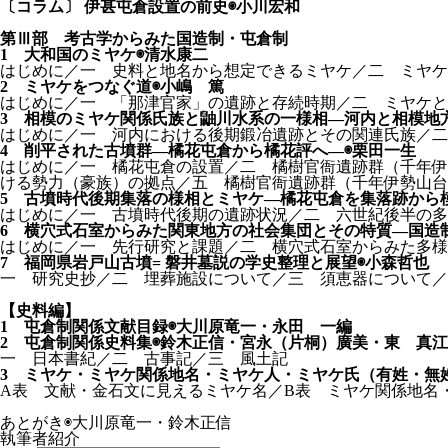
〔コラム〕 伊甚屯倉設置の前史◉小川宏和
第Ⅲ部 考古学からみた国造制・屯倉制
1 大和国のミヤケ◉清水康二
はじめに／一 史料と地名から想定できるミヤケ／二 ミヤケ
2 ミヤケをつなぐ道◉小嶋 篤
はじめに／一 「那津官家」の遺跡と存続時期／二 ミヤケと
3 相模のミヤケ関係氏族と鼬川水系の一様相—河内と相模地
はじめに／一 河内における後期鍛冶遺跡とその関連氏族／
4 削平された古墳群—橘花屯倉から橘花評へ—◉栗田一生
はじめに／一 橘花屯倉の設置／二 橘樹官衙遺跡群（千年伊
ける勢力（豪族）の拠点／五 橘樹官衙遺跡群（千年伊勢山台
5 古墳時代後期集落の様相とミヤケ—橘花屯倉を集落跡から
はじめに／一 古墳時代後期の遺跡状況／二 六世紀後半の多
6 横穴式石室からみた関東地方の社会集団とその特質—国造
はじめに／一 先行研究と課題／二 横穴式石室からみた多様
7 福岡県岩戸山古墳= 磐井墓説の学史整理と展望◉小森哲也
一 研究史抄／二 埋葬施設について／三 須恵器について
【史料編】
1 屯倉制関係文献目録◉大川原竜一・永田 一編
2 屯倉制関係史料集◉鈴木正信・宮永（片桐）廣美・東 真
一 日本書紀／二 古事記／三 風土記
3 ミヤケ・ミヤケ関係地名・ミヤケ人・ミヤケ氏（有姓・無
A表 文献・金石文に見えるミヤケ名／B表 ミヤケ関係地名
あとがき◉大川原竜一・鈴木正信
執筆者紹介