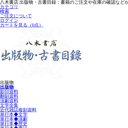
八木書店 出版物・古書目録：書籍のご注文や在庫の確認など
カテゴリ
検索
ご注文について
ログイン
カートを見る
（0点）
出版物
出版物
影印資料
翻刻資料
演劇資料
文学全集
近代雑誌複刻資料
単行本◆文学
単行本◆演劇
単行本◆歴史