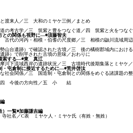
と渡来人／三 大和のミヤケ三例／まとめ
道の考古学／三 筑紫と豊をつなぐ道／四 筑紫と火をつなぐ
方との関係も視野に—◉須藤智夫
二 古代の河内・相模・伯耆の尺度郷／三 相模の鼬川流域周
勢山台遺跡）で確認された古墳／三 後の橘樹郡域内における
遺跡）で削平された古墳の意味／おわりに
模索する—◉東 真江
摩川下流域西岸の遺跡状況／三 古墳時代後期集落とミヤケ／
制・屯倉制に接近するために—◉荒井啓汰
な社会関係／三 国造制・屯倉制との関係をめぐる諸課題の整
／四 今後の方向性／五 小 結
江編
姓）一覧◉加藤謙吉編
・寺社名／C表 ミヤケ人・ミヤケ氏（有姓・無姓）