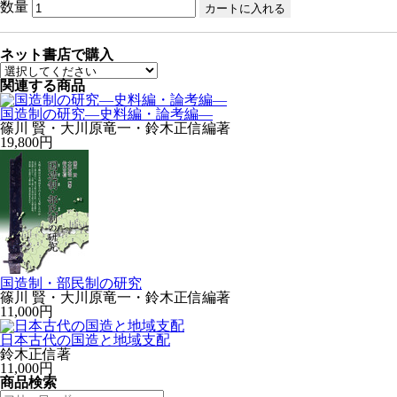
数量
ネット書店で購入
関連する商品
国造制の研究—史料編・論考編—
篠川 賢・大川原竜一・鈴木正信編著
19,800円
国造制・部民制の研究
篠川 賢・大川原竜一・鈴木正信編著
11,000円
日本古代の国造と地域支配
鈴木正信著
11,000円
商品検索