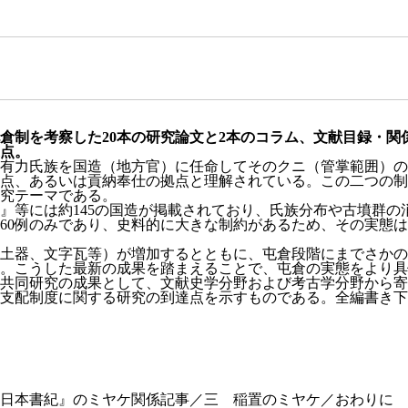
倉制を考察した20本の研究論文と2本のコラム、文献目録・関
点。
有力氏族を国造（地方官）に任命してそのクニ（管掌範囲）の
点、あるいは貢納奉仕の拠点と理解されている。この二つの制
究テーマである。
等には約145の国造が掲載されており、氏族分布や古墳群の
60例のみであり、史料的に大きな制約があるため、その実態
土器、文字瓦等）が増加するとともに、屯倉段階にまでさかの
。こうした最新の成果を踏まえることで、屯倉の実態をより具
同研究の成果として、文献史学分野および考古学分野から寄せ
支配制度に関する研究の到達点を示すものである。全編書き下
『日本書紀』のミヤケ関係記事／三 稲置のミヤケ／おわりに