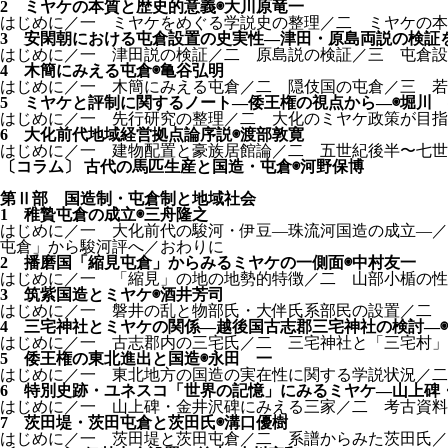
2 ミヤケの本質と歴史的意義◉大川原竜一
はじめに／一 ミヤケをめぐる学説史の整理／二 ミヤケの本
3 安閑朝における屯倉設置の史実性—津田・原島両説の検証
はじめに／一 津田説の検証／二 原島説の検証／三 屯倉
4 木簡にみえる屯倉◉亀谷弘明
はじめに／一 木簡にみえる屯倉／二 隠伎国の屯倉／三 若
5 ミヤケと評制に関するノート—倭王権の視点から—◉堀川
はじめに／一 先行研究の整理／二 大化のミヤケ政策が目指
6 大化前代地域経営拠点論序説◉渡部敦寛
はじめに／一 建物配置と豪族居館論／二 五世紀後半〜七世
〔コラム〕 古代の馬匹生産と国造・屯倉◉河野保博
第Ⅱ部 国造制・屯倉制と地域社会
1 稚贄屯倉の成立◉三舟隆之
はじめに／一 大化前代の駿河・伊豆—珠流河国造の成立—／
屯倉」から駿河評へ／おわりに
2 播磨国「縮見屯倉」からみるミヤケの一側面◉中村友一
はじめに／一 「縮見」の地の地勢的特徴／二 山部小楯の性
3 筑紫国造とミヤケ◉酒井芳司
はじめに／一 磐井の乱と物部氏・大伴氏系部民の設置／二 
4 三宅神社とミヤケの関係—越後国古志郡三宅神社の検討—
はじめに／一 古志郡内の三宅氏／二 三宅神社と「三宅村」
5 倭王権の東北進出と国造◉永田 一
はじめに／一 東北地方の国造の実在性に関する学説状況／二
6 特別史跡・ユネスコ「世界の記憶」にみるミヤケ—山上碑
はじめに／一 山上碑・金井沢碑にみえる三家／二 考古資料
7 茨田堤・茨田屯倉と茨田氏◉溝口優樹
はじめに／一 茨田堤と茨田屯倉／二 系譜からみた茨田氏／