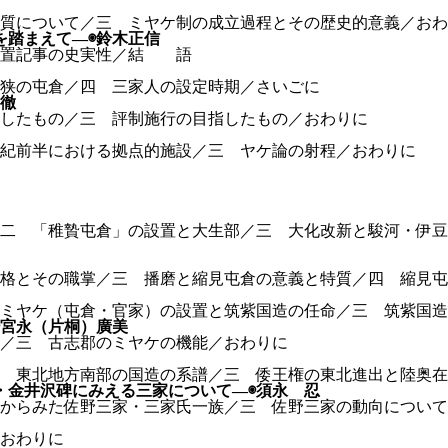
質について／三 ミヤケ制の成立過程とその歴史的意義／おわ
を踏まえて—◉鈴木正信
設置記事の史実性／結 語
狭の屯倉／四 三家人の設定時期／さいごに
 徹
したもの／三 評制施行の目指したもの／おわりに
紀前半における拠点的施設／三 ヤケ論の射程／おわりに
二 「稚贄屯倉」の設置と大生部／三 大化改新と駿河・伊豆
格とその職掌／三 播磨と縮見屯倉の意義と特質／四 縮見屯
ミヤケ（屯倉・官家）の設置と筑紫国造の任命／三 筑紫国造
◉宮永（片桐）廣美
／三 古志郡のミヤケの機能／おわりに
 東北地方南部の国造の系譜／三 倭王権の東北進出と陸奥在
・金井沢碑にみえる三家について—◉須永 忍
からみた佐野三家・三家氏一族／三 佐野三家の動向について
おわりに