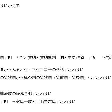
りにかえて
国／四 カツオ貢納と貢納体制—調と中男作物—／五 「稚贄
倉からみるオケ・ヲケ二皇子の説話／おわりに
の筑紫国から律令制の筑紫国（筑前国・筑後国）へ／おわりに
地豪族の帰属意識／おわりに
／四 三家氏一族と上毛野君氏／おわりに