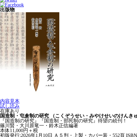
出版物
内容見本
試し読み
在庫あり
国造制・屯倉制の研究
（こくぞうせい・みやけせいのけんき
『国造制の研究』『国造制・部民制の研究』待望の続刊！
篠川賢・大川原竜一・鈴木正信編著
本体11,000円＋税
初版発行:2026年1月10日
Ａ５判・上製・カバー装・552頁
ISBN