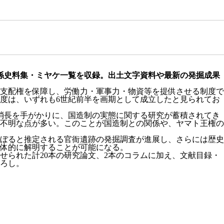
係史料集・ミヤケ一覧を収録。出土文字資料や最新の発掘成果
支配権を保障し、労働力・軍事力・物資等を提供させる制度で
度は、いずれも6世紀前半を画期として成立したと見られてお
消長を手がかりに、国造制の実態に関する研究が蓄積されてき
は不明な点が多い。このことが国造制との関係や、ヤマト王権の
ぼると推定される官衙遺跡の発掘調査が進展し、さらには歴史
体的に解明することが可能になる。
られた計20本の研究論文、2本のコラムに加え、文献目録・
ろし。