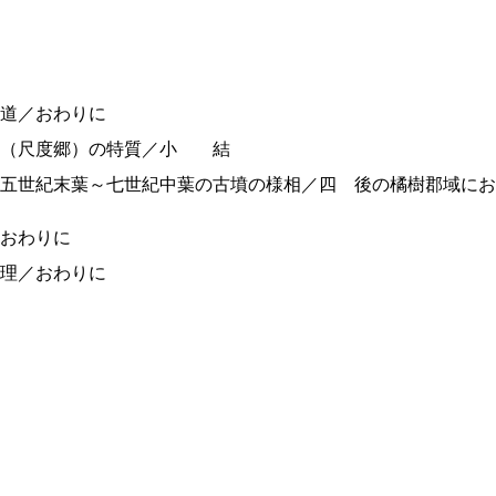
道／おわりに
辺（尺度郷）の特質／小 結
五世紀末葉～七世紀中葉の古墳の様相／四 後の橘樹郡域にお
おわりに
理／おわりに