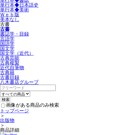
単行本◆書誌
単行本◆日本語史
単行本◆美術
Ｗｅｂ版
美本なし
古書
古書
書誌学・目録
言語学
国語学
国文学
国文学（近代）
古典芸能
古典複製
近代自筆物
古典籍
古書目録
八木書店グループ
画像がある商品のみ検索
トップページ
＞
出版物
＞
商品詳細