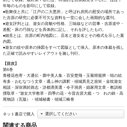
年毎のものを影印にして収録。
●歌舞伎と共に「江戸の二大悪所」と呼ばれ庶民の慰安の場所であっ
た吉原の研究に必要不可欠な資料を一堂に会した画期的な叢刊。
●遊女評判とは、遊女の容貌や性格、三味線などの芸事・吉原道中・
差配・床の巧拙などを具体的に記し、それを評したもの。
●細見とは、吉原の町内地図に、店名と遊女名とその格式を示した案
内図。
●遊女の紋や原本の挿図をすべて図版として挿入。原本の体裁を残し
た正確で読みやすいレイアウトを施し刊行。
【目次】
第6巻
青楼花色寄・大通伝・廓中美人集・百安楚飛・玉菊燈籠辨・咄の絵
有多・おむなつう文章・通ふ神の講釈・傾城異見之規矩・金枕遊女
相談・深弥満於路志・滸都洒美選・令子洞房・娼家用文章・教訓相
撲取草・"遊女大学教草・四季の花・今昔吉原大鑑・つゞれの錦・高
尾物語（瓦版）・傾城秘書・傾城三略巻
ネット書店で購入
関連する商品