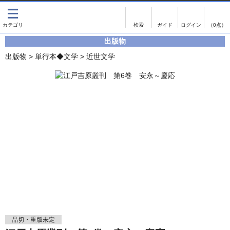
出版物
古書
画像がある商品のみ検索
（0点）
出版物
出版物
古書
出版物
>
単行本◆文学
>
近世文学
影印資料
書誌学・目録
翻刻資料
言語学
演劇資料
国語学
文学全集
国文学
近代雑誌複刻資料
国文学（近代）
単行本◆文学
古典芸能
単行本◆演劇
古典複製
単行本◆歴史
近代自筆物
単行本◆書誌
古典籍
品切・重版未定