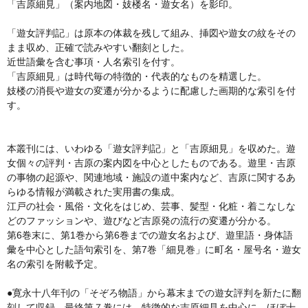
「吉原細見」（案内地図・妓楼名・遊女名）を影印。
「遊女評判記」は原本の体裁を残して組み、挿図や遊女の紋をその
まま収め、正確で読みやすい翻刻とした。
近世語彙を含む事項・人名索引を付す。
「吉原細見」は時代毎の特徴的・代表的なものを精選した。
妓楼の消長や遊女の変遷が分かるように配慮した画期的な索引を付
す。
本叢刊には、いわゆる「遊女評判記」と「吉原細見」を収めた。遊
女個々の評判・吉原の案内図を中心としたものである。遊里・吉原
の事物の起源や、関連地域・施設の道中案内など、吉原に関するあ
らゆる情報が満載された実用書の集成。
江戸の社会・風俗・文化をはじめ、芸事、髪型・化粧・着こなしな
どのファッションや、遊びなど吉原発の流行の変遷が分かる。
第6巻末に、第1巻から第6巻までの遊女名および、遊里語・身体語
彙を中心とした語句索引を、第7巻「細見巻」に町名・屋号名・遊女
名の索引を附載予定。
●寛永十八年刊の「そぞろ物語」から幕末までの遊女評判を新たに翻
刻して収録。最終第７巻には、特徴的な吉原細見を中心に、ほぼ十