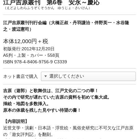
単行本◆日本語史
古書目録
江戸吉原叢刊 第6巻 安永～慶応
（えどよしわらふうぞくそうかん ゆうじょ・さいけん）
単行本◆美術
江戸吉原叢刊刊行会編（大橋正叔・丹羽謙治・伴野英一・水谷隆
Ｗｅｂ版
之・渡辺憲司）
美本なし
本体12,000円＋税
初版発行:2012年12月20日
A5判・上製・カバー・558頁
ISBN 978-4-8406-9756-9 C3339
ネット書店で購入
吉原（遊郭）と歌舞伎は、江戸文化の二つの華！
その内で研究が遅れていた吉原の資料を初めて集大成。
挿絵・地図を多数挿入。
原本の体裁を残した見やすい待望の書！
【内容説明】
近世文学・演劇・日本語・浮世絵・風俗史研究に不可欠な江戸吉原
の「遊女評判記」を翻刻。