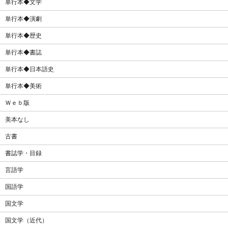
単行本◆文学
単行本◆演劇
単行本◆歴史
単行本◆書誌
単行本◆日本語史
単行本◆美術
Ｗｅｂ版
美本なし
古書
書誌学・目録
言語学
国語学
国文学
国文学（近代）