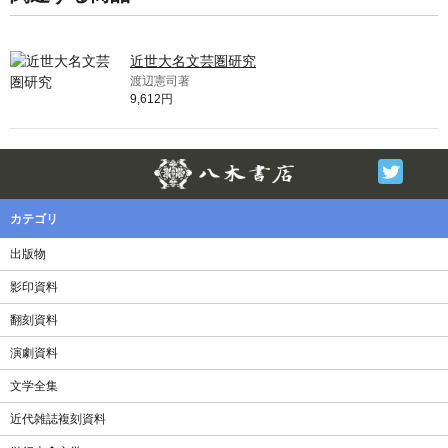
近世大名文芸圏研究
渡辺憲司著
9,612円
Twitter
F
カテゴリ
出版物
影印資料
翻刻資料
演劇資料
文学全集
近代雑誌複刻資料