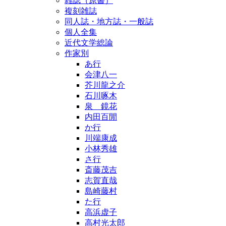
雑誌（原書）
複刻雑誌
同人誌・地方誌・一般誌
個人全集
近代文学総論
作家別
あ行
会津八一
芥川龍之介
石川啄木
泉 鏡花
内田百閒
か行
川端康成
小林秀雄
さ行
斎藤茂吉
志賀直哉
島崎藤村
た行
高浜虚子
高村光太郎