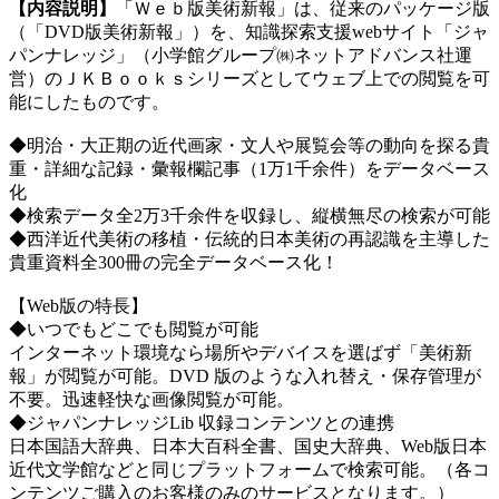
【内容説明】
「Ｗｅｂ版美術新報」は、従来のパッケージ版
（「DVD版美術新報」）を、知識探索支援webサイト「ジャ
パンナレッジ」（小学館グループ㈱ネットアドバンス社運
営）のＪＫＢｏｏｋｓシリーズとしてウェブ上での閲覧を可
能にしたものです。
◆明治・大正期の近代画家・文人や展覧会等の動向を探る貴
重・詳細な記録・彙報欄記事（1万1千余件）をデータベース
化
◆検索データ全2万3千余件を収録し、縦横無尽の検索が可能
◆西洋近代美術の移植・伝統的日本美術の再認識を主導した
貴重資料全300冊の完全データベース化！
【Web版の特長】
◆いつでもどこでも閲覧が可能
インターネット環境なら場所やデバイスを選ばず「美術新
報」が閲覧が可能。DVD 版のような入れ替え・保存管理が
不要。迅速軽快な画像閲覧が可能。
◆ジャパンナレッジLib 収録コンテンツとの連携
日本国語大辞典、日本大百科全書、国史大辞典、Web版日本
近代文学館などと同じプラットフォームで検索可能。（各コ
ンテンツご購入のお客様のみのサービスとなります。）