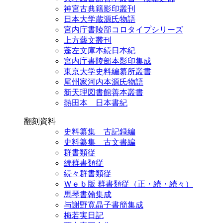
神宮古典籍影印叢刊
日本大学蔵源氏物語
宮内庁書陵部コロタイプシリーズ
上方藝文叢刊
蓬左文庫本続日本紀
宮内庁書陵部本影印集成
東京大学史料編纂所叢書
尾州家河内本源氏物語
新天理図書館善本叢書
熱田本 日本書紀
翻刻資料
史料纂集 古記録編
史料纂集 古文書編
群書類従
続群書類従
続々群書類従
Ｗｅｂ版 群書類従（正・続・続々）
馬琴書翰集成
与謝野寛晶子書簡集成
梅若実日記