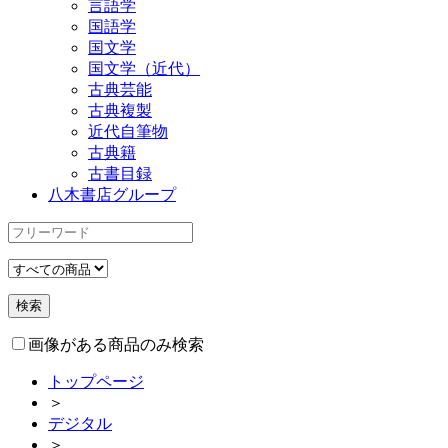
言語学
国語学
国文学
国文学（近代）
古典芸能
古典複製
近代自筆物
古典籍
古書目録
八木書店グループ
画像がある商品のみ検索
トップページ
＞
デジタル
＞