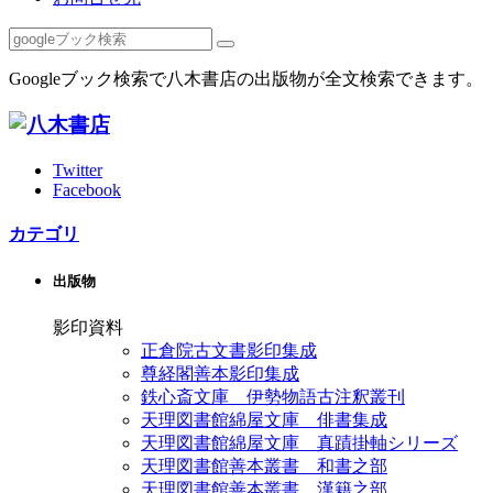
Googleブック検索で八木書店の出版物が全文検索できます。
Twitter
Facebook
カテゴリ
出版物
影印資料
正倉院古文書影印集成
尊経閣善本影印集成
鉄心斎文庫 伊勢物語古注釈叢刊
天理図書館綿屋文庫 俳書集成
天理図書館綿屋文庫 真蹟掛軸シリーズ
天理図書館善本叢書 和書之部
天理図書館善本叢書 漢籍之部