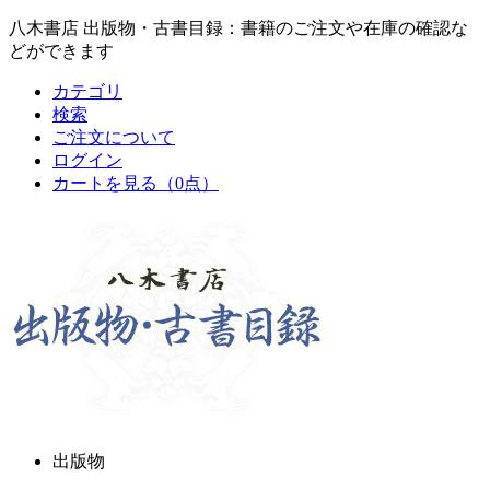
八木書店 出版物・古書目録：書籍のご注文や在庫の確認な
どができます
カテゴリ
検索
ご注文について
ログイン
カートを見る
（0点）
出版物