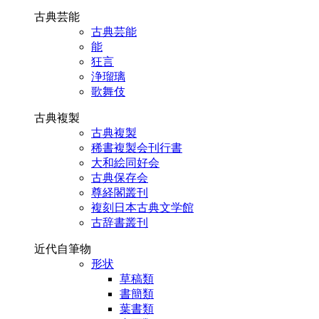
古典芸能
古典芸能
能
狂言
浄瑠璃
歌舞伎
古典複製
古典複製
稀書複製会刊行書
大和絵同好会
古典保存会
尊経閣叢刊
複刻日本古典文学館
古辞書叢刊
近代自筆物
形状
草稿類
書簡類
葉書類