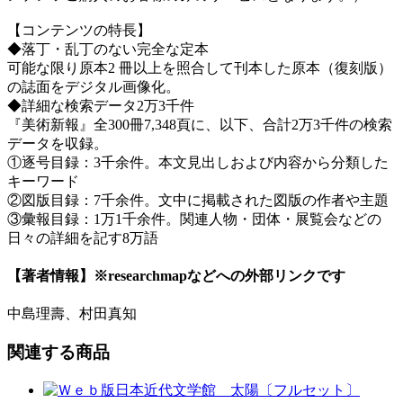
【コンテンツの特長】
◆落丁・乱丁のない完全な定本
可能な限り原本2 冊以上を照合して刊本した原本（復刻版）
の誌面をデジタル画像化。
◆詳細な検索データ2万3千件
『美術新報』全300冊7,348頁に、以下、合計2万3千件の検索
データを収録。
①逐号目録：3千余件。本文見出しおよび内容から分類した
キーワード
②図版目録：7千余件。文中に掲載された図版の作者や主題
③彙報目録：1万1千余件。関連人物・団体・展覧会などの
日々の詳細を記す8万語
【著者情報】
※researchmapなどへの外部リンクです
中島理壽、村田真知
関連する商品