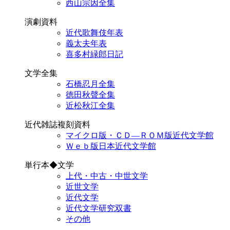
西山宗因全集
演劇資料
近代歌舞伎年表
義太夫年表
喜多村緑郎日記
文学全集
石橋忍月全集
徳田秋聲全集
近松秋江全集
近代雑誌複刻資料
マイクロ版・ＣＤ―ＲＯＭ版近代文学館
Ｗｅｂ版日本近代文学館
単行本◆文学
上代・中古・中世文学
近世文学
近代文学
近代文学研究双書
その他