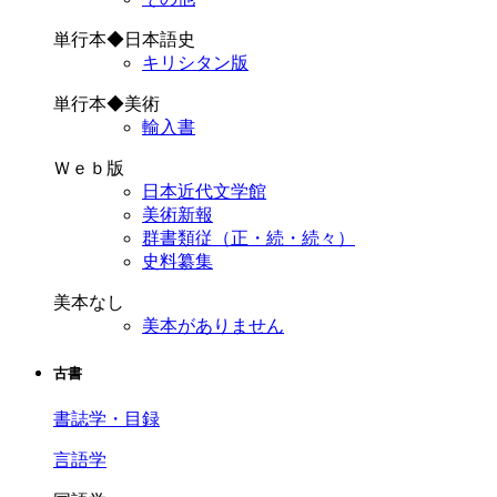
単行本◆日本語史
キリシタン版
単行本◆美術
輸入書
Ｗｅｂ版
日本近代文学館
美術新報
群書類従（正・続・続々）
史料纂集
美本なし
美本がありません
古書
書誌学・目録
言語学