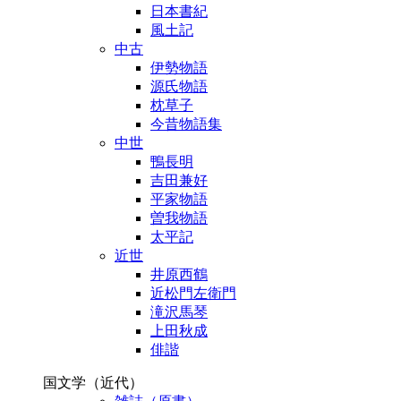
日本書紀
風土記
中古
伊勢物語
源氏物語
枕草子
今昔物語集
中世
鴨長明
吉田兼好
平家物語
曽我物語
太平記
近世
井原西鶴
近松門左衛門
滝沢馬琴
上田秋成
俳諧
国文学（近代）