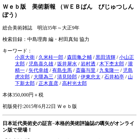
Ｗｅｂ版 美術新報
（ＷＥＢばん びじゅつしん
ぽう）
総合美術雑誌 明治35年～大正9年
検索目録：中島理壽 編・村田真知 協力
キーワード：
小原大衛
/
久米桂一郎
/
森田亀之輔
/
黒田清輝
/
小山正
太郎
/
児島喜久雄
/
坂井犀水
/
岩村透
/
木下杢太郎
/
瀧
精一
/
矢代幸雄
/
有島生馬
/
斎藤与里
/
九鬼隆一
/
児島
虎次郎
/
大隈為三
/
清見陸郎
/
伊東忠太
/
石井柏亭
/
山
下新太郎
/
正木直彦
/
高村光太郎
本体350,000円＋税
初版発行:2015年6月22日
Ｗｅｂ版
日本近代美術史の証言−本格的美術評論誌の嚆矢がオンライ
ン版で登場！