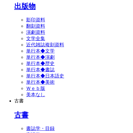
出版物
影印資料
翻刻資料
演劇資料
文学全集
近代雑誌複刻資料
単行本◆文学
単行本◆演劇
単行本◆歴史
単行本◆書誌
単行本◆日本語史
単行本◆美術
Ｗｅｂ版
美本なし
古書
古書
書誌学・目録