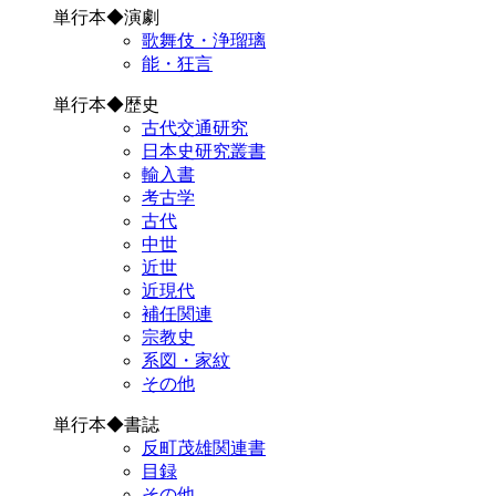
単行本◆演劇
歌舞伎・浄瑠璃
能・狂言
単行本◆歴史
古代交通研究
日本史研究叢書
輸入書
考古学
古代
中世
近世
近現代
補任関連
宗教史
系図・家紋
その他
単行本◆書誌
反町茂雄関連書
目録
その他