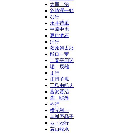
太宰 治
谷崎潤一郎
な行
永井荷風
中原中也
夏目漱石
は行
萩原朔太郎
樋口一葉
二葉亭四迷
堀 辰雄
ま行
正岡子規
三島由紀夫
宮沢賢治
森 鴎外
や行
横光利一
与謝野晶子
ら・わ行
若山牧水