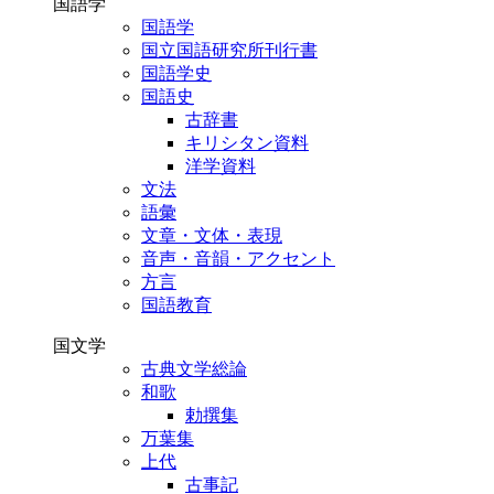
国語学
国語学
国立国語研究所刊行書
国語学史
国語史
古辞書
キリシタン資料
洋学資料
文法
語彙
文章・文体・表現
音声・音韻・アクセント
方言
国語教育
国文学
古典文学総論
和歌
勅撰集
万葉集
上代
古事記