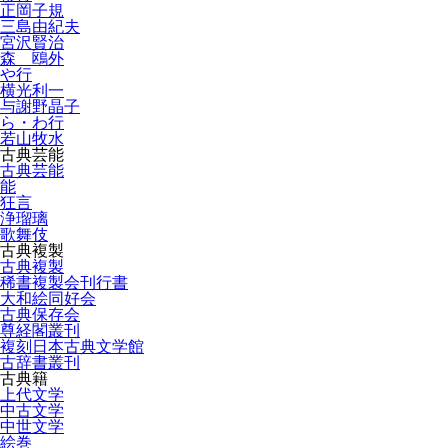
正岡子規
三島由紀夫
宮沢賢治
森 鴎外
や行
横光利一
与謝野晶子
ら・わ行
若山牧水
古典芸能
古典芸能
能
狂言
浄瑠璃
歌舞伎
古典複製
古典複製
稀書複製会刊行書
大和絵同好会
古典保存会
尊経閣叢刊
複刻日本古典文学館
古辞書叢刊
古典籍
上代文学
中古文学
中世文学
絵巻