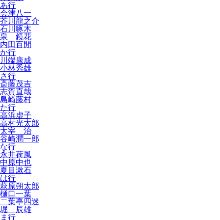
あ行
会津八一
芥川龍之介
石川啄木
泉 鏡花
内田百閒
か行
川端康成
小林秀雄
さ行
斎藤茂吉
志賀直哉
島崎藤村
た行
高浜虚子
高村光太郎
太宰 治
谷崎潤一郎
な行
永井荷風
中原中也
夏目漱石
は行
萩原朔太郎
樋口一葉
二葉亭四迷
堀 辰雄
ま行