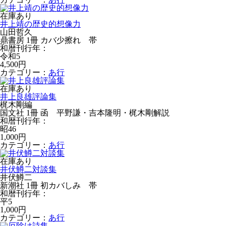
在庫あり
井上靖の歴史的想像力
山田哲久
鼎書房 1冊 カバ少擦れ 帯
和暦刊行年：
令和5
4,500円
カテゴリー：
あ行
在庫あり
井上良雄評論集
梶木剛編
国文社 1冊 函 平野謙・吉本隆明・梶木剛解説
和暦刊行年：
昭46
1,000円
カテゴリー：
あ行
在庫あり
井伏鱒二対談集
井伏鱒二
新潮社 1冊 初カバしみ 帯
和暦刊行年：
平5
1,000円
カテゴリー：
あ行