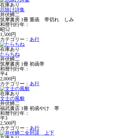
在庫あり
厄除け詩集
井伏鱒二
筑摩書房 1冊 重函 帯切れ しみ
和暦刊行年：
昭52
1,500円
カテゴリー：
あ行
在庫あり
たらちね
井伏鱒二
筑摩書房 1冊 初函帯
和暦刊行年：
平4
2,000円
カテゴリー：
あ行
在庫あり
文士の風貌
井伏鱒二
福武書店 1冊 初函やけ 帯
和暦刊行年：
平3
2,500円
カテゴリー：
あ行
在庫あり