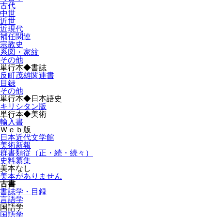
古代
中世
近世
近現代
補任関連
宗教史
系図・家紋
その他
単行本◆書誌
反町茂雄関連書
目録
その他
単行本◆日本語史
キリシタン版
単行本◆美術
輸入書
Ｗｅｂ版
日本近代文学館
美術新報
群書類従（正・続・続々）
史料纂集
美本なし
美本がありません
古書
書誌学・目録
言語学
国語学
国語学