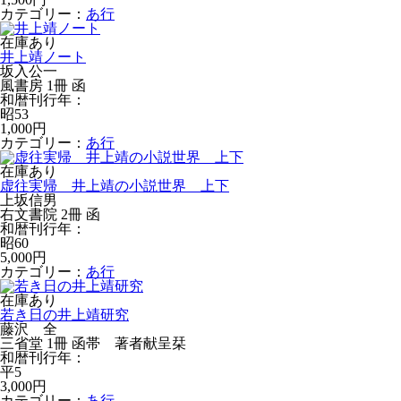
カテゴリー：
あ行
在庫あり
井上靖ノート
坂入公一
風書房 1冊 函
和暦刊行年：
昭53
1,000円
カテゴリー：
あ行
在庫あり
虚往実帰 井上靖の小説世界 上下
上坂信男
右文書院 2冊 函
和暦刊行年：
昭60
5,000円
カテゴリー：
あ行
在庫あり
若き日の井上靖研究
藤沢 全
三省堂 1冊 函帯 著者献呈栞
和暦刊行年：
平5
3,000円
カテゴリー：
あ行