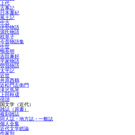
上代
古事記
日本書紀
風土記
中古
伊勢物語
源氏物語
枕草子
今昔物語集
中世
鴨長明
吉田兼好
平家物語
曽我物語
太平記
近世
井原西鶴
近松門左衛門
滝沢馬琴
上田秋成
俳諧
国文学（近代）
雑誌（原書）
複刻雑誌
同人誌・地方誌・一般誌
個人全集
近代文学総論
作家別