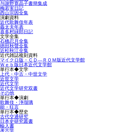
与謝野寛晶子書簡集成
梅若実日記
西山宗因全集
演劇資料
近代歌舞伎年表
義太夫年表
喜多村緑郎日記
文学全集
石橋忍月全集
徳田秋聲全集
近松秋江全集
近代雑誌複刻資料
マイクロ版・ＣＤ―ＲＯＭ版近代文学館
Ｗｅｂ版日本近代文学館
単行本◆文学
上代・中古・中世文学
近世文学
近代文学
近代文学研究双書
その他
単行本◆演劇
歌舞伎・浄瑠璃
能・狂言
単行本◆歴史
古代交通研究
日本史研究叢書
輸入書
考古学