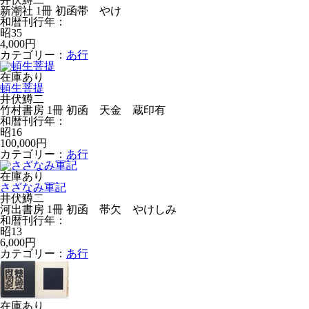
新潮社 1冊 初函帯 やけ
和暦刊行年：
昭35
4,000円
カテゴリー：
あ行
在庫あり
頓生菩提
井伏鱒二
竹村書房 1冊 初函 天金 蔵印有
和暦刊行年：
昭16
100,000円
カテゴリー：
あ行
在庫あり
さざなみ軍記
井伏鱒二
河出書房 1冊 初函 帯欠 やけしみ
和暦刊行年：
昭13
6,000円
カテゴリー：
あ行
在庫あり