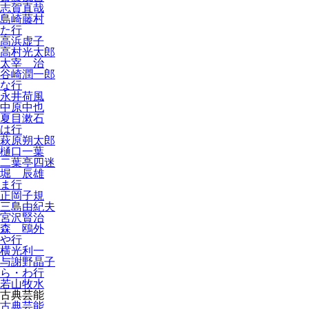
志賀直哉
島崎藤村
た行
高浜虚子
高村光太郎
太宰 治
谷崎潤一郎
な行
永井荷風
中原中也
夏目漱石
は行
萩原朔太郎
樋口一葉
二葉亭四迷
堀 辰雄
ま行
正岡子規
三島由紀夫
宮沢賢治
森 鴎外
や行
横光利一
与謝野晶子
ら・わ行
若山牧水
古典芸能
古典芸能