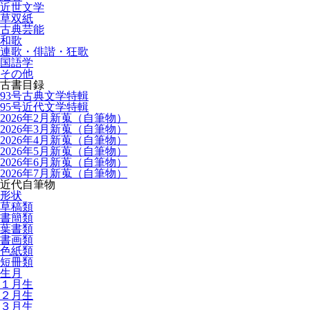
近世文学
草双紙
古典芸能
和歌
連歌・俳諧・狂歌
国語学
その他
古書目録
93号古典文学特輯
95号近代文学特輯
2026年2月新蒐（自筆物）
2026年3月新蒐（自筆物）
2026年4月新蒐（自筆物）
2026年5月新蒐（自筆物）
2026年6月新蒐（自筆物）
2026年7月新蒐（自筆物）
近代自筆物
形状
草稿類
書簡類
葉書類
書画類
色紙類
短冊類
生月
１月生
２月生
３月生