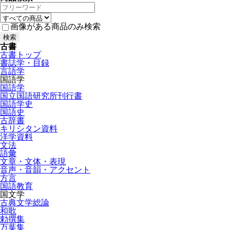
画像がある商品のみ検索
古書
古書トップ
書誌学・目録
言語学
国語学
国語学
国立国語研究所刊行書
国語学史
国語史
古辞書
キリシタン資料
洋学資料
文法
語彙
文章・文体・表現
音声・音韻・アクセント
方言
国語教育
国文学
古典文学総論
和歌
勅撰集
万葉集