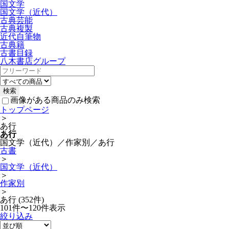
国文学
国文学（近代）
古典芸能
古典複製
近代自筆物
古典籍
古書目録
八木書店グループ
画像がある商品のみ検索
トップページ
＞
あ行
あ行
国文学（近代）／作家別／あ行
古書
＞
国文学（近代）
＞
作家別
＞
あ行 (352件)
101件〜120件表示
絞り込み