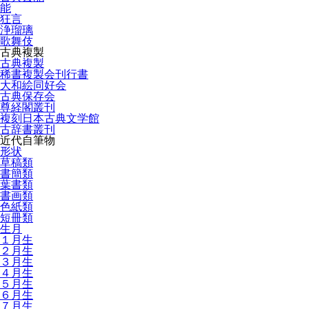
能
狂言
浄瑠璃
歌舞伎
古典複製
古典複製
稀書複製会刊行書
大和絵同好会
古典保存会
尊経閣叢刊
複刻日本古典文学館
古辞書叢刊
近代自筆物
形状
草稿類
書簡類
葉書類
書画類
色紙類
短冊類
生月
１月生
２月生
３月生
４月生
５月生
６月生
７月生