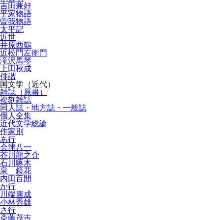
吉田兼好
平家物語
曽我物語
太平記
近世
井原西鶴
近松門左衛門
滝沢馬琴
上田秋成
俳諧
国文学（近代）
雑誌（原書）
複刻雑誌
同人誌・地方誌・一般誌
個人全集
近代文学総論
作家別
あ行
会津八一
芥川龍之介
石川啄木
泉 鏡花
内田百閒
か行
川端康成
小林秀雄
さ行
斎藤茂吉