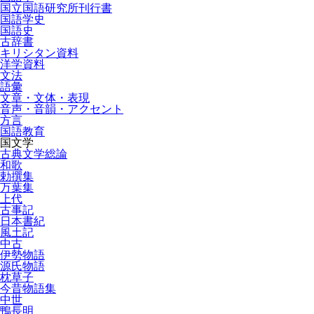
国立国語研究所刊行書
国語学史
国語史
古辞書
キリシタン資料
洋学資料
文法
語彙
文章・文体・表現
音声・音韻・アクセント
方言
国語教育
国文学
古典文学総論
和歌
勅撰集
万葉集
上代
古事記
日本書紀
風土記
中古
伊勢物語
源氏物語
枕草子
今昔物語集
中世
鴨長明