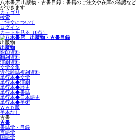
八木書店 出版物・古書目録：書籍のご注文や在庫の確認など
ができます
カテゴリ
検索
ご注文について
ログイン
カートを見る
（0点）
出版物
出版物
影印資料
翻刻資料
演劇資料
文学全集
近代雑誌複刻資料
単行本◆文学
単行本◆演劇
単行本◆歴史
単行本◆書誌
単行本◆日本語史
単行本◆美術
Ｗｅｂ版
美本なし
古書
古書
書誌学・目録
言語学
国語学