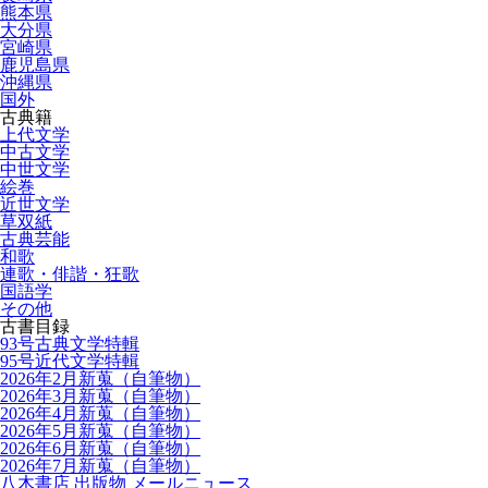
熊本県
大分県
宮崎県
鹿児島県
沖縄県
国外
古典籍
上代文学
中古文学
中世文学
絵巻
近世文学
草双紙
古典芸能
和歌
連歌・俳諧・狂歌
国語学
その他
古書目録
93号古典文学特輯
95号近代文学特輯
2026年2月新蒐（自筆物）
2026年3月新蒐（自筆物）
2026年4月新蒐（自筆物）
2026年5月新蒐（自筆物）
2026年6月新蒐（自筆物）
2026年7月新蒐（自筆物）
八木書店 出版物 メールニュース