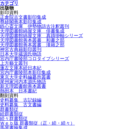
カテゴリ
出版物
影印資料
正倉院古文書影印集成
尊経閣善本影印集成
鉄心斎文庫 伊勢物語古注釈叢刊
天理図書館綿屋文庫 俳書集成
天理図書館綿屋文庫 真蹟掛軸シリーズ
天理図書館善本叢書 和書之部
天理図書館善本叢書 漢籍之部
神宮古典籍影印叢刊
日本大学蔵源氏物語
宮内庁書陵部コロタイプシリーズ
上方藝文叢刊
蓬左文庫本続日本紀
宮内庁書陵部本影印集成
東京大学史料編纂所叢書
尾州家河内本源氏物語
新天理図書館善本叢書
熱田本 日本書紀
翻刻資料
史料纂集 古記録編
史料纂集 古文書編
群書類従
続群書類従
続々群書類従
Ｗｅｂ版 群書類従（正・続・続々）
馬琴書翰集成