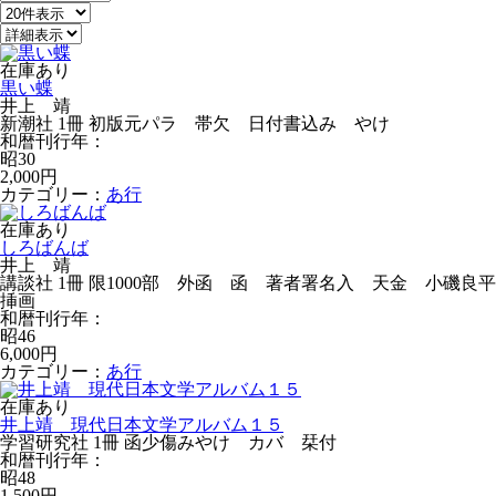
在庫あり
黒い蝶
井上 靖
新潮社 1冊 初版元パラ 帯欠 日付書込み やけ
和暦刊行年：
昭30
2,000円
カテゴリー：
あ行
在庫あり
しろばんば
井上 靖
講談社 1冊 限1000部 外函 函 著者署名入 天金 小磯良平
挿画
和暦刊行年：
昭46
6,000円
カテゴリー：
あ行
在庫あり
井上靖 現代日本文学アルバム１５
学習研究社 1冊 函少傷みやけ カバ 栞付
和暦刊行年：
昭48
1,500円