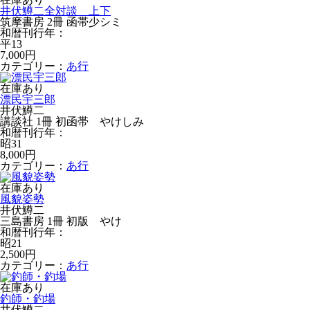
井伏鱒二全対談 上下
筑摩書房 2冊 函帯少シミ
和暦刊行年：
平13
7,000円
カテゴリー：
あ行
在庫あり
漂民宇三郎
井伏鱒二
講談社 1冊 初函帯 やけしみ
和暦刊行年：
昭31
8,000円
カテゴリー：
あ行
在庫あり
風貌姿勢
井伏鱒二
三島書房 1冊 初版 やけ
和暦刊行年：
昭21
2,500円
カテゴリー：
あ行
在庫あり
釣師・釣場
井伏鱒二