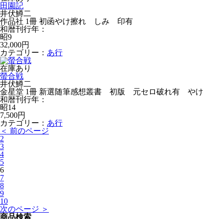
田園記
井伏鱒二
作品社 1冊 初函やけ擦れ しみ 印有
和暦刊行年：
昭9
32,000円
カテゴリー：
あ行
在庫あり
螢合戦
井伏鱒二
金星堂 1冊 新選随筆感想叢書 初版 元セロ破れ有 やけ
和暦刊行年：
昭14
7,500円
カテゴリー：
あ行
＜ 前のページ
2
3
4
5
6
7
8
9
10
次のページ ＞
商品検索