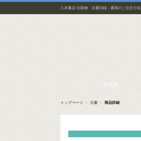
八木書店 出版物・古書目録：書籍のご注文や
出版物
トップページ
＞
古書
＞
商品詳細