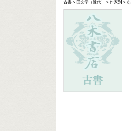
古書
>
国文学（近代）
>
作家別
>
あ