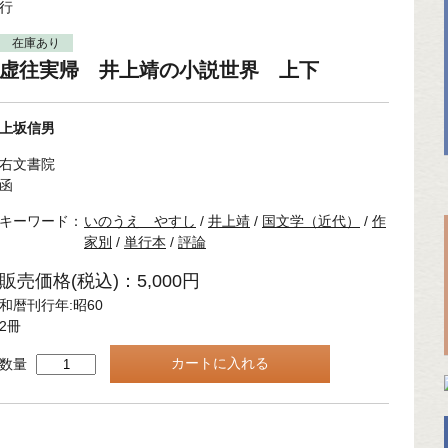
行
在庫あり
虚往実帰 井上靖の小説世界 上下
上坂信男
右文書院
函
キーワード：
いのうえ やすし
/
井上靖
/
国文学（近代）
/
作
家別
/
単行本
/
評論
販売価格(税込)：5,000円
和暦刊行年:昭60
2冊
数量