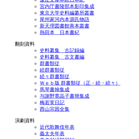
宮内庁書陵部本影印集成
東京大学史料編纂所叢書
尾州家河内本源氏物語
新天理図書館善本叢書
熱田本 日本書紀
翻刻資料
史料纂集 古記録編
史料纂集 古文書編
群書類従
続群書類従
続々群書類従
Ｗｅｂ版 群書類従（正・続・続々）
馬琴書翰集成
与謝野寛晶子書簡集成
梅若実日記
西山宗因全集
演劇資料
近代歌舞伎年表
義太夫年表