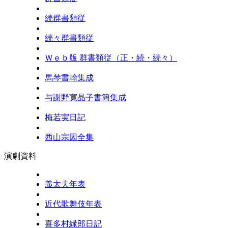
続群書類従
続々群書類従
Ｗｅｂ版 群書類従（正・続・続々）
馬琴書翰集成
与謝野寛晶子書簡集成
梅若実日記
西山宗因全集
演劇資料
義太夫年表
近代歌舞伎年表
喜多村緑郎日記