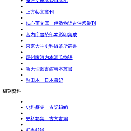
蓬左文庫本続日本紀
上方藝文叢刊
鉄心斎文庫 伊勢物語古注釈叢刊
宮内庁書陵部本影印集成
東京大学史料編纂所叢書
尾州家河内本源氏物語
新天理図書館善本叢書
熱田本 日本書紀
翻刻資料
史料纂集 古記録編
史料纂集 古文書編
群書類従