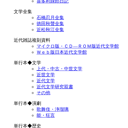
喜多村緑郎日記
文学全集
石橋忍月全集
徳田秋聲全集
近松秋江全集
近代雑誌複刻資料
マイクロ版・ＣＤ―ＲＯＭ版近代文学館
Ｗｅｂ版日本近代文学館
単行本◆文学
上代・中古・中世文学
近世文学
近代文学
近代文学研究双書
その他
単行本◆演劇
歌舞伎・浄瑠璃
能・狂言
単行本◆歴史