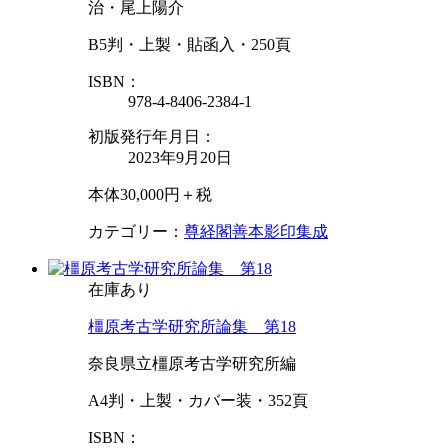
治・尾上陽介
B5判・上製・貼函入・250頁
ISBN：
978-4-8406-2384-1
初版発行年月日：
2023年9月20日
本体30,000円＋税
カテゴリー：
尊経閣善本影印集成
在庫あり
橿原考古学研究所論集 第18
奈良県立橿原考古学研究所編
A4判・上製・カバー装・352頁
ISBN：