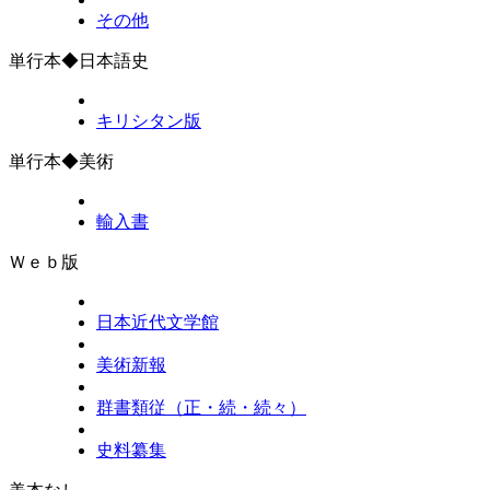
その他
単行本◆日本語史
キリシタン版
単行本◆美術
輸入書
Ｗｅｂ版
日本近代文学館
美術新報
群書類従（正・続・続々）
史料纂集