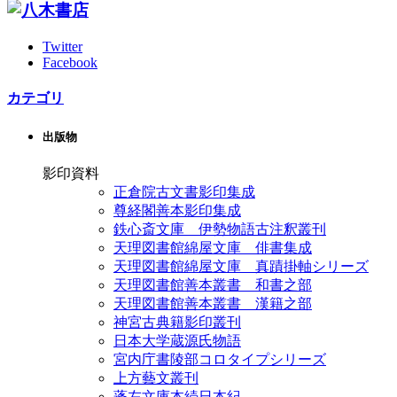
Twitter
Facebook
カテゴリ
出版物
影印資料
正倉院古文書影印集成
尊経閣善本影印集成
鉄心斎文庫 伊勢物語古注釈叢刊
天理図書館綿屋文庫 俳書集成
天理図書館綿屋文庫 真蹟掛軸シリーズ
天理図書館善本叢書 和書之部
天理図書館善本叢書 漢籍之部
神宮古典籍影印叢刊
日本大学蔵源氏物語
宮内庁書陵部コロタイプシリーズ
上方藝文叢刊
蓬左文庫本続日本紀