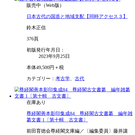
販売中（Web版）
日本古代の国造と地域支配【同時アクセス３】
鈴木正信
376頁
初版発行年月日：
2023年9月25日
本体49,500円＋税
カテゴリー：
考古学
、
古代
在庫あり
尊経閣善本影印集成84 尊経閣古文書纂 編年雑
纂文書 1〔第十輯 古文書〕
前田育徳会尊経閣文庫編／〔編集委員〕藤井讓