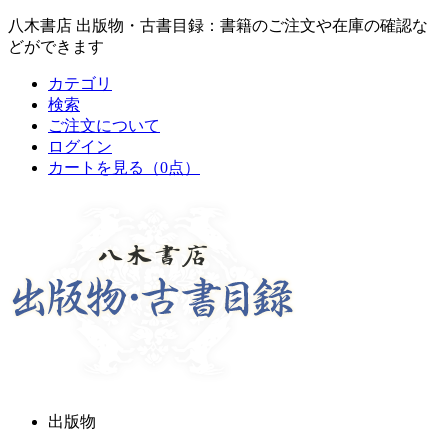
八木書店 出版物・古書目録：書籍のご注文や在庫の確認な
どができます
カテゴリ
検索
ご注文について
ログイン
カートを見る
（0点）
出版物