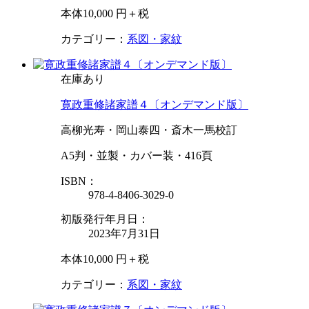
本体10,000 円＋税
カテゴリー：
系図・家紋
在庫あり
寛政重修諸家譜４〔オンデマンド版〕
高柳光寿・岡山泰四・斎木一馬校訂
A5判・並製・カバー装・416頁
ISBN：
978-4-8406-3029-0
初版発行年月日：
2023年7月31日
本体10,000 円＋税
カテゴリー：
系図・家紋