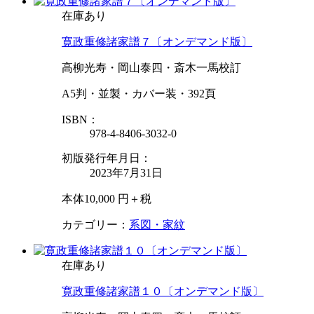
在庫あり
寛政重修諸家譜７〔オンデマンド版〕
高柳光寿・岡山泰四・斎木一馬校訂
A5判・並製・カバー装・392頁
ISBN：
978-4-8406-3032-0
初版発行年月日：
2023年7月31日
本体10,000 円＋税
カテゴリー：
系図・家紋
在庫あり
寛政重修諸家譜１０〔オンデマンド版〕