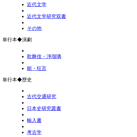
近代文学
近代文学研究双書
その他
単行本◆演劇
歌舞伎・浄瑠璃
能・狂言
単行本◆歴史
古代交通研究
日本史研究叢書
輸入書
考古学