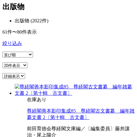
出版物
出版物 (2022件)
61件〜80件表示
絞り込み
在庫あり
尊経閣善本影印集成85 尊経閣古文書纂 編年雑
纂文書 2〔第十輯 古文書〕
前田育徳会尊経閣文庫編／〔編集委員〕藤井讓
治・尾上陽介