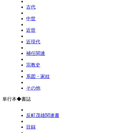
古代
中世
近世
近現代
補任関連
宗教史
系図・家紋
その他
単行本◆書誌
反町茂雄関連書
目録