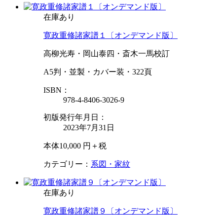
在庫あり
寛政重修諸家譜１〔オンデマンド版〕
高柳光寿・岡山泰四・斎木一馬校訂
A5判・並製・カバー装・322頁
ISBN：
978-4-8406-3026-9
初版発行年月日：
2023年7月31日
本体10,000 円＋税
カテゴリー：
系図・家紋
在庫あり
寛政重修諸家譜９〔オンデマンド版〕