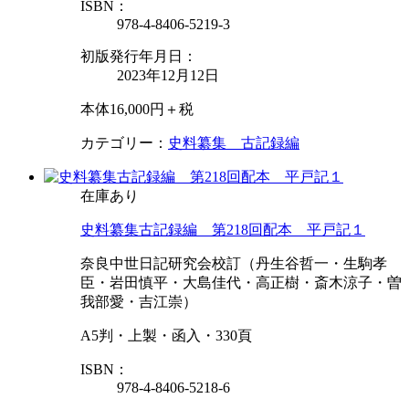
ISBN：
978-4-8406-5219-3
初版発行年月日：
2023年12月12日
本体16,000円＋税
カテゴリー：
史料纂集 古記録編
在庫あり
史料纂集古記録編 第218回配本 平戸記１
奈良中世日記研究会校訂（丹生谷哲一・生駒孝
臣・岩田慎平・大島佳代・高正樹・斎木涼子・曽
我部愛・吉江崇）
A5判・上製・函入・330頁
ISBN：
978-4-8406-5218-6