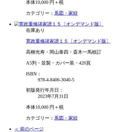
本体10,000 円＋税
カテゴリー：
系図・家紋
在庫あり
寛政重修諸家譜１５〔オンデマンド版〕
高柳光寿・岡山泰四・斎木一馬校訂
A5判・並製・カバー装・420頁
ISBN：
978-4-8406-3040-5
初版発行年月日：
2023年7月31日
本体10,000 円＋税
カテゴリー：
系図・家紋
＜ 前のページ