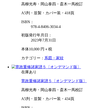
高柳光寿・岡山泰四・斎木一馬校訂
A5判・並製・カバー装・418頁
ISBN：
978-4-8406-3034-4
初版発行年月日：
2023年7月31日
本体10,000 円＋税
カテゴリー：
系図・家紋
在庫あり
寛政重修諸家譜５〔オンデマンド版〕
高柳光寿・岡山泰四・斎木一馬校訂
A5判・並製・カバー装・434頁
ISBN：