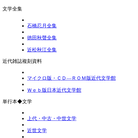
文学全集
石橋忍月全集
徳田秋聲全集
近松秋江全集
近代雑誌複刻資料
マイクロ版・ＣＤ―ＲＯＭ版近代文学館
Ｗｅｂ版日本近代文学館
単行本◆文学
上代・中古・中世文学
近世文学