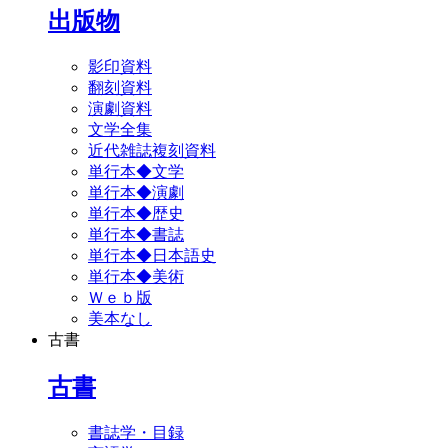
出版物
影印資料
翻刻資料
演劇資料
文学全集
近代雑誌複刻資料
単行本◆文学
単行本◆演劇
単行本◆歴史
単行本◆書誌
単行本◆日本語史
単行本◆美術
Ｗｅｂ版
美本なし
古書
古書
書誌学・目録