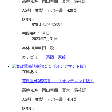
高柳光寿・岡山泰四・斎木一馬校訂
A5判・並製・カバー装・420頁
ISBN：
978-4-8406-3035-1
初版発行年月日：
2023年7月31日
本体10,000 円＋税
カテゴリー：
系図・家紋
在庫あり
寛政重修諸家譜１１〔オンデマンド版〕
高柳光寿・岡山泰四・斎木一馬校訂
A5判・並製・カバー装・414頁
ISBN：