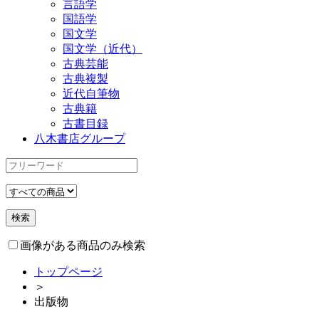
言語学
国語学
国文学
国文学（近代）
古典芸能
古典複製
近代自筆物
古典籍
古書目録
八木書店グループ
画像がある商品のみ検索
トップページ
＞
出版物