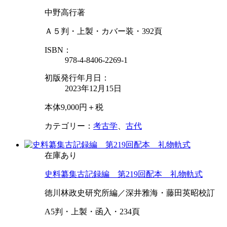
中野高行著
Ａ５判・上製・カバー装・392頁
ISBN：
978-4-8406-2269-1
初版発行年月日：
2023年12月15日
本体9,000円＋税
カテゴリー：
考古学
、
古代
在庫あり
史料纂集古記録編 第219回配本 礼物軌式
徳川林政史研究所編／深井雅海・藤田英昭校訂
A5判・上製・函入・234頁