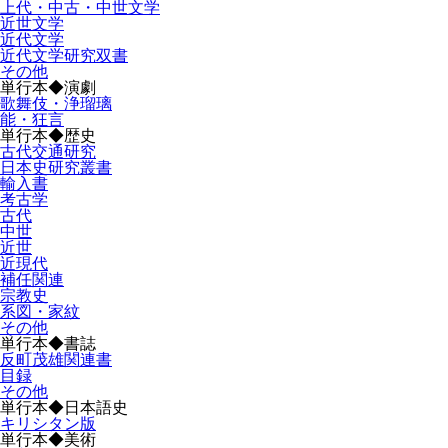
上代・中古・中世文学
近世文学
近代文学
近代文学研究双書
その他
単行本◆演劇
歌舞伎・浄瑠璃
能・狂言
単行本◆歴史
古代交通研究
日本史研究叢書
輸入書
考古学
古代
中世
近世
近現代
補任関連
宗教史
系図・家紋
その他
単行本◆書誌
反町茂雄関連書
目録
その他
単行本◆日本語史
キリシタン版
単行本◆美術