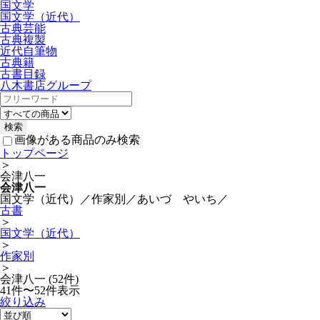
国文学
国文学（近代）
古典芸能
古典複製
近代自筆物
古典籍
古書目録
八木書店グループ
画像がある商品のみ検索
トップページ
＞
会津八一
会津八一
国文学（近代）／作家別／あいづ やいち／
古書
＞
国文学（近代）
＞
作家別
＞
会津八一 (52件)
41件〜52件表示
絞り込み