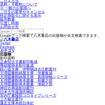
ご注文方法
送料・手数料について
※ 一般のお客様へ
ご注文の変更やキャンセル
特定商取引に関する表示
販売数量
引渡し時期
お問合せ先
Googleブック検索で八木書店の出版物が全文検索できます。
Twitter
Facebook
カテゴリ
出版物
影印資料
正倉院古文書影印集成
尊経閣善本影印集成
鉄心斎文庫 伊勢物語古注釈叢刊
天理図書館綿屋文庫 俳書集成
天理図書館綿屋文庫 真蹟掛軸シリーズ
天理図書館善本叢書 和書之部
天理図書館善本叢書 漢籍之部
神宮古典籍影印叢刊
日本大学蔵源氏物語
宮内庁書陵部コロタイプシリーズ
上方藝文叢刊
蓬左文庫本続日本紀