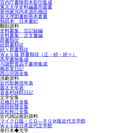
宮内庁書陵部本影印集成
東京大学史料編纂所叢書
尾州家河内本源氏物語
新天理図書館善本叢書
熱田本 日本書紀
翻刻資料
史料纂集 古記録編
史料纂集 古文書編
群書類従
続群書類従
続々群書類従
Ｗｅｂ版 群書類従（正・続・続々）
馬琴書翰集成
与謝野寛晶子書簡集成
梅若実日記
西山宗因全集
演劇資料
近代歌舞伎年表
義太夫年表
喜多村緑郎日記
文学全集
石橋忍月全集
徳田秋聲全集
近松秋江全集
近代雑誌複刻資料
マイクロ版・ＣＤ―ＲＯＭ版近代文学館
Ｗｅｂ版日本近代文学館
単行本◆文学