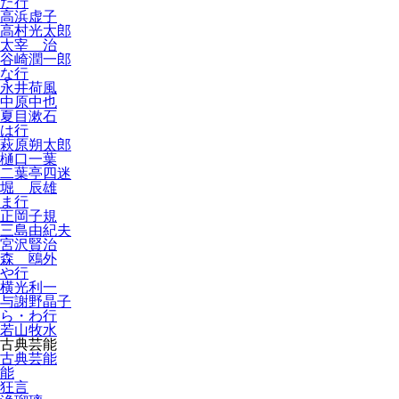
た行
高浜虚子
高村光太郎
太宰 治
谷崎潤一郎
な行
永井荷風
中原中也
夏目漱石
は行
萩原朔太郎
樋口一葉
二葉亭四迷
堀 辰雄
ま行
正岡子規
三島由紀夫
宮沢賢治
森 鴎外
や行
横光利一
与謝野晶子
ら・わ行
若山牧水
古典芸能
古典芸能
能
狂言