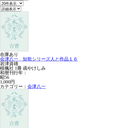
在庫あり
会津八一 短歌シリーズ人と作品１６
岩津資雄
桜楓社 1冊 函やけしみ
和暦刊行年：
昭56
1,000円
カテゴリー：
会津八一