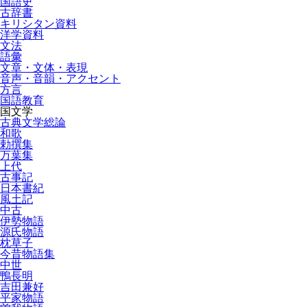
国語史
古辞書
キリシタン資料
洋学資料
文法
語彙
文章・文体・表現
音声・音韻・アクセント
方言
国語教育
国文学
古典文学総論
和歌
勅撰集
万葉集
上代
古事記
日本書紀
風土記
中古
伊勢物語
源氏物語
枕草子
今昔物語集
中世
鴨長明
吉田兼好
平家物語