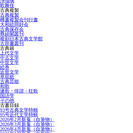
浄瑠璃
歌舞伎
古典複製
古典複製
稀書複製会刊行書
大和絵同好会
古典保存会
尊経閣叢刊
複刻日本古典文学館
古辞書叢刊
古典籍
上代文学
中古文学
中世文学
絵巻
近世文学
草双紙
古典芸能
和歌
連歌・俳諧・狂歌
国語学
その他
古書目録
93号古典文学特輯
95号近代文学特輯
2026年2月新蒐（自筆物）
2026年3月新蒐（自筆物）
2026年4月新蒐（自筆物）