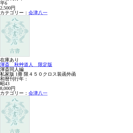
平6
2,500円
カテゴリー：
会津八一
在庫あり
渾斎 秋艸道人 限定版
渾斎同人編
私家版 1冊 限４５０クロス装函外函
和暦刊行年：
昭43
8,000円
カテゴリー：
会津八一