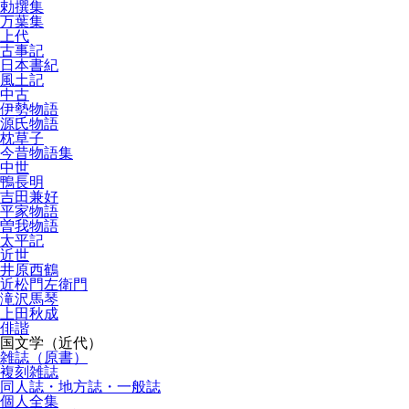
勅撰集
万葉集
上代
古事記
日本書紀
風土記
中古
伊勢物語
源氏物語
枕草子
今昔物語集
中世
鴨長明
吉田兼好
平家物語
曽我物語
太平記
近世
井原西鶴
近松門左衛門
滝沢馬琴
上田秋成
俳諧
国文学（近代）
雑誌（原書）
複刻雑誌
同人誌・地方誌・一般誌
個人全集