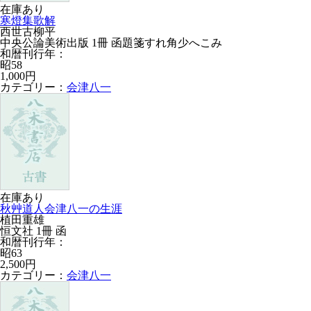
在庫あり
寒燈集歌解
西世古柳平
中央公論美術出版 1冊 函題箋すれ角少へこみ
和暦刊行年：
昭58
1,000円
カテゴリー：
会津八一
在庫あり
秋艸道人会津八一の生涯
植田重雄
恒文社 1冊 函
和暦刊行年：
昭63
2,500円
カテゴリー：
会津八一