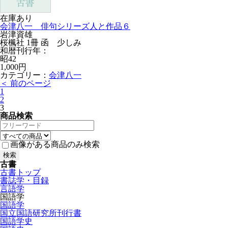
在庫あり
会津八一 俳句シリーズ人と作品６
岩津資雄
桜楓社 1冊 函 少しみ
和暦刊行年：
昭42
1,000円
カテゴリー：
会津八一
＜ 前のページ
1
2
3
商品検索
画像がある商品のみ検索
古書
古書トップ
書誌学・目録
言語学
国語学
国語学
国立国語研究所刊行書
国語学史