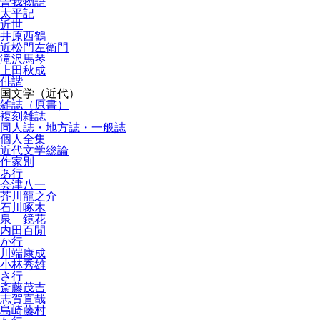
曽我物語
太平記
近世
井原西鶴
近松門左衛門
滝沢馬琴
上田秋成
俳諧
国文学（近代）
雑誌（原書）
複刻雑誌
同人誌・地方誌・一般誌
個人全集
近代文学総論
作家別
あ行
会津八一
芥川龍之介
石川啄木
泉 鏡花
内田百閒
か行
川端康成
小林秀雄
さ行
斎藤茂吉
志賀直哉
島崎藤村