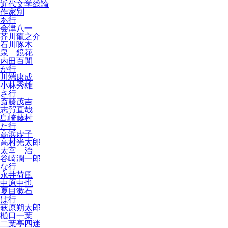
近代文学総論
作家別
あ行
会津八一
芥川龍之介
石川啄木
泉 鏡花
内田百閒
か行
川端康成
小林秀雄
さ行
斎藤茂吉
志賀直哉
島崎藤村
た行
高浜虚子
高村光太郎
太宰 治
谷崎潤一郎
な行
永井荷風
中原中也
夏目漱石
は行
萩原朔太郎
樋口一葉
二葉亭四迷