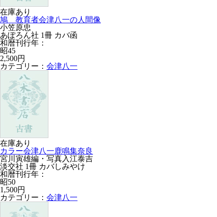
在庫あり
鳩 教育者会津八一の人間像
小笠原忠
あぽろん社 1冊 カバ函
和暦刊行年：
昭45
2,500円
カテゴリー：
会津八一
在庫あり
カラー会津八一鹿鳴集奈良
宮川寅雄編・写真入江泰吉
淡交社 1冊 カバしみやけ
和暦刊行年：
昭50
1,500円
カテゴリー：
会津八一