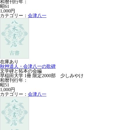
和暦刊行年：
昭61
1,000円
カテゴリー：
会津八一
在庫あり
秋艸道人・会津八一の歌碑
文学碑と拓本の会編
早稲田大学 1冊 限定2000部 少しみやけ
和暦刊行年：
昭51
1,000円
カテゴリー：
会津八一