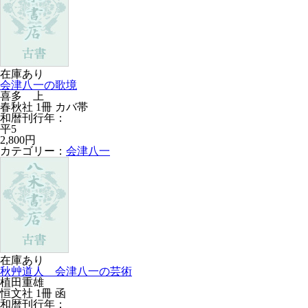
在庫あり
会津八一の歌境
喜多 上
春秋社 1冊 カバ帯
和暦刊行年：
平5
2,800円
カテゴリー：
会津八一
在庫あり
秋艸道人 会津八一の芸術
植田重雄
恒文社 1冊 函
和暦刊行年：