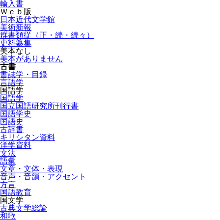
輸入書
Ｗｅｂ版
日本近代文学館
美術新報
群書類従（正・続・続々）
史料纂集
美本なし
美本がありません
古書
書誌学・目録
言語学
国語学
国語学
国立国語研究所刊行書
国語学史
国語史
古辞書
キリシタン資料
洋学資料
文法
語彙
文章・文体・表現
音声・音韻・アクセント
方言
国語教育
国文学
古典文学総論
和歌