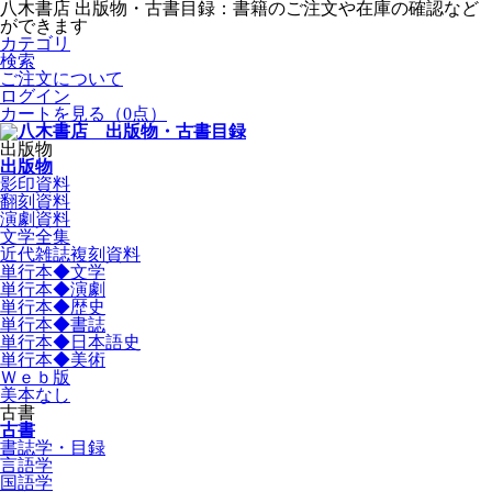
八木書店 出版物・古書目録：書籍のご注文や在庫の確認など
ができます
カテゴリ
検索
ご注文について
ログイン
カートを見る
（0点）
出版物
出版物
影印資料
翻刻資料
演劇資料
文学全集
近代雑誌複刻資料
単行本◆文学
単行本◆演劇
単行本◆歴史
単行本◆書誌
単行本◆日本語史
単行本◆美術
Ｗｅｂ版
美本なし
古書
古書
書誌学・目録
言語学
国語学