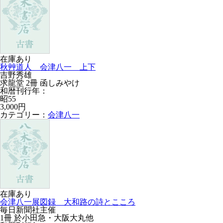
在庫あり
秋艸道人 会津八一 上下
吉野秀雄
求龍堂 2冊 函しみやけ
和暦刊行年：
昭55
3,000円
カテゴリー：
会津八一
在庫あり
会津八一展図録 大和路の詩とこころ
毎日新聞社主催
1冊 於小田急・大阪大丸他