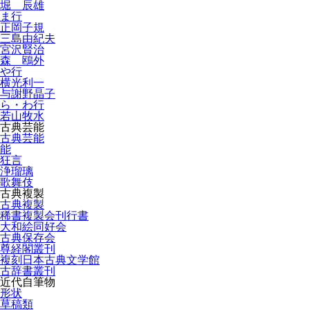
堀 辰雄
ま行
正岡子規
三島由紀夫
宮沢賢治
森 鴎外
や行
横光利一
与謝野晶子
ら・わ行
若山牧水
古典芸能
古典芸能
能
狂言
浄瑠璃
歌舞伎
古典複製
古典複製
稀書複製会刊行書
大和絵同好会
古典保存会
尊経閣叢刊
複刻日本古典文学館
古辞書叢刊
近代自筆物
形状
草稿類