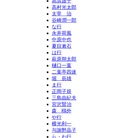
高浜虚子
高村光太郎
太宰 治
谷崎潤一郎
な行
永井荷風
中原中也
夏目漱石
は行
萩原朔太郎
樋口一葉
二葉亭四迷
堀 辰雄
ま行
正岡子規
三島由紀夫
宮沢賢治
森 鴎外
や行
横光利一
与謝野晶子
ら・わ行