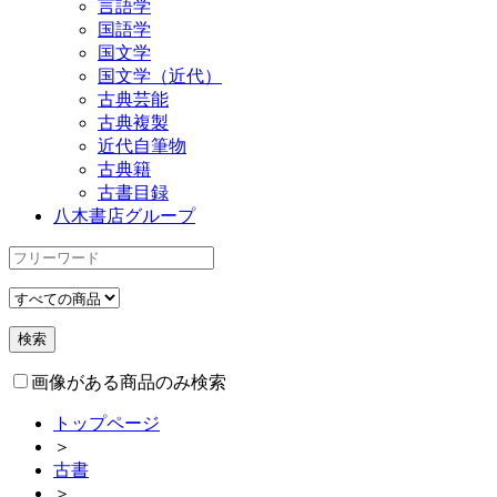
言語学
国語学
国文学
国文学（近代）
古典芸能
古典複製
近代自筆物
古典籍
古書目録
八木書店グループ
画像がある商品のみ検索
トップページ
＞
古書
＞