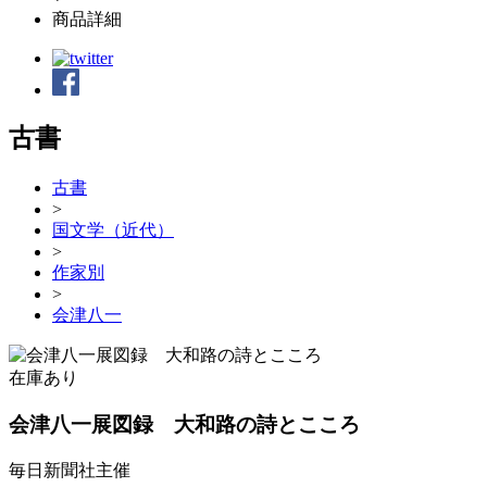
商品詳細
古書
古書
>
国文学（近代）
>
作家別
>
会津八一
在庫あり
会津八一展図録 大和路の詩とこころ
毎日新聞社主催