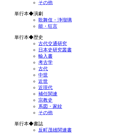
その他
単行本◆演劇
歌舞伎・浄瑠璃
能・狂言
単行本◆歴史
古代交通研究
日本史研究叢書
輸入書
考古学
古代
中世
近世
近現代
補任関連
宗教史
系図・家紋
その他
単行本◆書誌
反町茂雄関連書