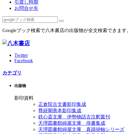
引渡し時期
お問合せ先
Googleブック検索で八木書店の出版物が全文検索できます。
Twitter
Facebook
カテゴリ
出版物
影印資料
正倉院古文書影印集成
尊経閣善本影印集成
鉄心斎文庫 伊勢物語古注釈叢刊
天理図書館綿屋文庫 俳書集成
天理図書館綿屋文庫 真蹟掛軸シリーズ