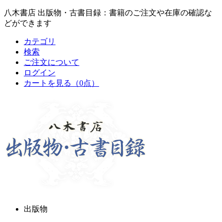
八木書店 出版物・古書目録：書籍のご注文や在庫の確認な
どができます
カテゴリ
検索
ご注文について
ログイン
カートを見る
（0点）
出版物