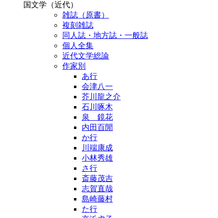
国文学（近代）
雑誌（原書）
複刻雑誌
同人誌・地方誌・一般誌
個人全集
近代文学総論
作家別
あ行
会津八一
芥川龍之介
石川啄木
泉 鏡花
内田百閒
か行
川端康成
小林秀雄
さ行
斎藤茂吉
志賀直哉
島崎藤村
た行