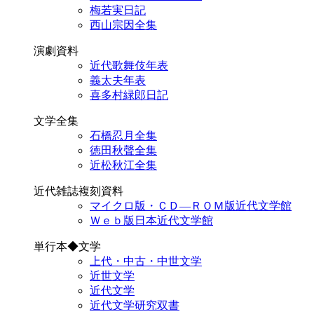
梅若実日記
西山宗因全集
演劇資料
近代歌舞伎年表
義太夫年表
喜多村緑郎日記
文学全集
石橋忍月全集
徳田秋聲全集
近松秋江全集
近代雑誌複刻資料
マイクロ版・ＣＤ―ＲＯＭ版近代文学館
Ｗｅｂ版日本近代文学館
単行本◆文学
上代・中古・中世文学
近世文学
近代文学
近代文学研究双書