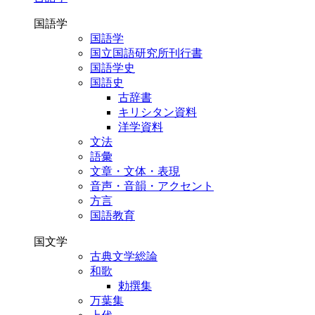
国語学
国語学
国立国語研究所刊行書
国語学史
国語史
古辞書
キリシタン資料
洋学資料
文法
語彙
文章・文体・表現
音声・音韻・アクセント
方言
国語教育
国文学
古典文学総論
和歌
勅撰集
万葉集