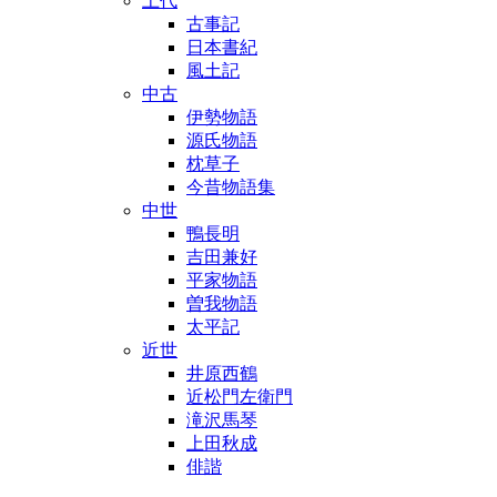
上代
古事記
日本書紀
風土記
中古
伊勢物語
源氏物語
枕草子
今昔物語集
中世
鴨長明
吉田兼好
平家物語
曽我物語
太平記
近世
井原西鶴
近松門左衛門
滝沢馬琴
上田秋成
俳諧