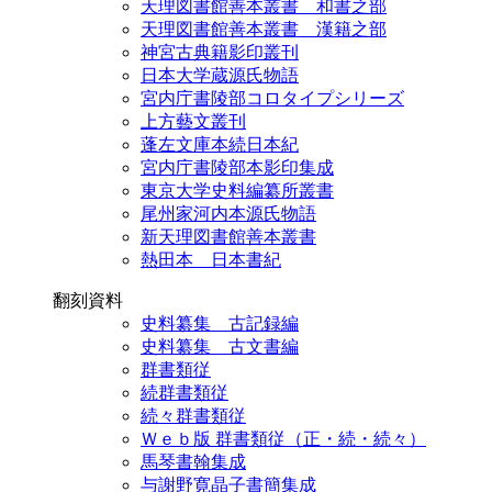
天理図書館善本叢書 和書之部
天理図書館善本叢書 漢籍之部
神宮古典籍影印叢刊
日本大学蔵源氏物語
宮内庁書陵部コロタイプシリーズ
上方藝文叢刊
蓬左文庫本続日本紀
宮内庁書陵部本影印集成
東京大学史料編纂所叢書
尾州家河内本源氏物語
新天理図書館善本叢書
熱田本 日本書紀
翻刻資料
史料纂集 古記録編
史料纂集 古文書編
群書類従
続群書類従
続々群書類従
Ｗｅｂ版 群書類従（正・続・続々）
馬琴書翰集成
与謝野寛晶子書簡集成