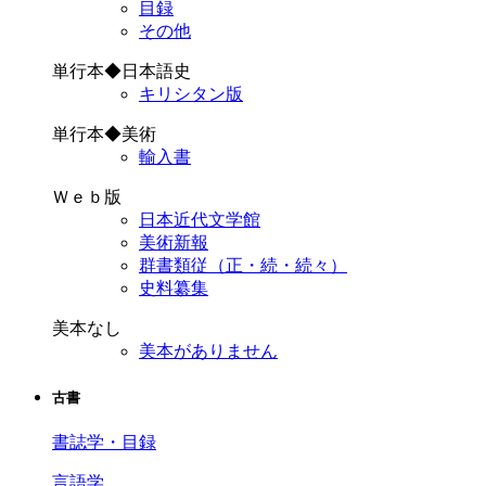
目録
その他
単行本◆日本語史
キリシタン版
単行本◆美術
輸入書
Ｗｅｂ版
日本近代文学館
美術新報
群書類従（正・続・続々）
史料纂集
美本なし
美本がありません
古書
書誌学・目録
言語学