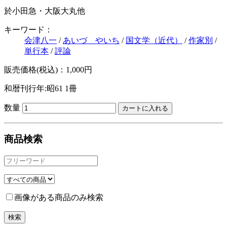
於小田急・大阪大丸他
キーワード：
会津八一
/
あいづ やいち
/
国文学（近代）
/
作家別
/
単行本
/
評論
販売価格(税込)：1,000円
和暦刊行年:昭61
1冊
数量
商品検索
画像がある商品のみ検索