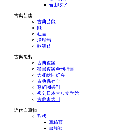
若山牧水
古典芸能
古典芸能
能
狂言
浄瑠璃
歌舞伎
古典複製
古典複製
稀書複製会刊行書
大和絵同好会
古典保存会
尊経閣叢刊
複刻日本古典文学館
古辞書叢刊
近代自筆物
形状
草稿類
書簡類