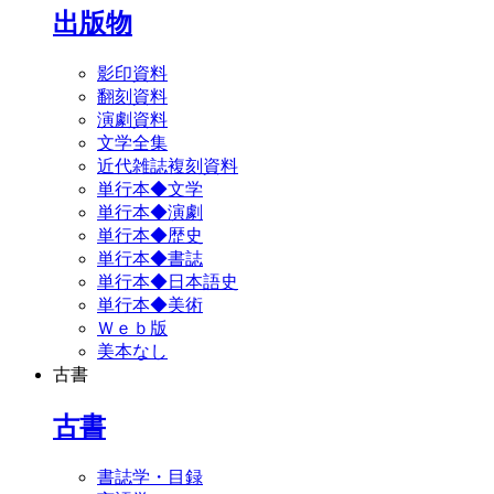
出版物
影印資料
翻刻資料
演劇資料
文学全集
近代雑誌複刻資料
単行本◆文学
単行本◆演劇
単行本◆歴史
単行本◆書誌
単行本◆日本語史
単行本◆美術
Ｗｅｂ版
美本なし
古書
古書
書誌学・目録