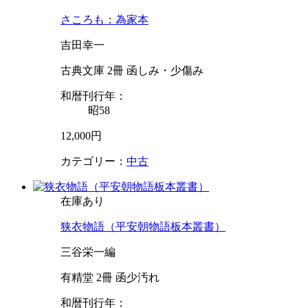
さころも：為家本
吉田幸一
古典文庫 2冊 函しみ・少傷み
和暦刊行年：
昭58
12,000円
カテゴリー：
中古
在庫あり
狭衣物語（平安朝物語板本叢書）
三谷栄一編
有精堂 2冊 函少汚れ
和暦刊行年：