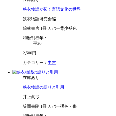
狭衣物語が拓く言語文化の世界
狭衣物語研究会編
翰林書房 1冊 カバー背少褪色
和暦刊行年：
平20
2,500円
カテゴリー：
中古
在庫あり
狭衣物語の語りと引用
井上眞弓
笠間書院 1冊 カバー褪色・傷
和暦刊行年：