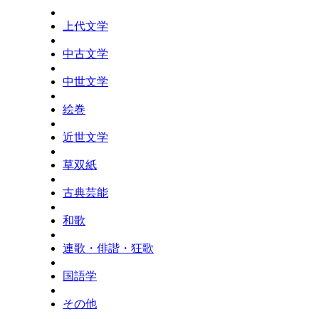
上代文学
中古文学
中世文学
絵巻
近世文学
草双紙
古典芸能
和歌
連歌・俳諧・狂歌
国語学
その他