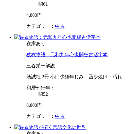
昭61
4,800円
カテゴリー：
中古
在庫あり
狭衣物語：元和九年心也開板古活字本
三谷栄一解説
勉誠社 2冊 小口少経年じみ 函少焼け・汚れ
和暦刊行年：
昭52
8,800円
カテゴリー：
中古
在庫あり