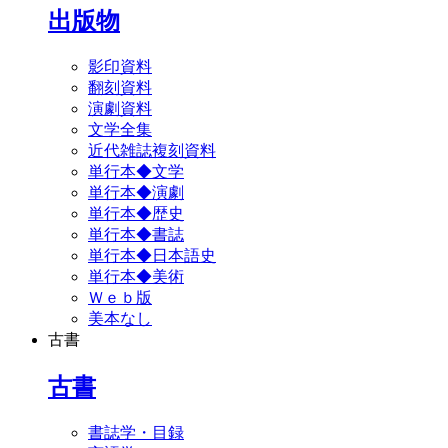
出版物
影印資料
翻刻資料
演劇資料
文学全集
近代雑誌複刻資料
単行本◆文学
単行本◆演劇
単行本◆歴史
単行本◆書誌
単行本◆日本語史
単行本◆美術
Ｗｅｂ版
美本なし
古書
古書
書誌学・目録