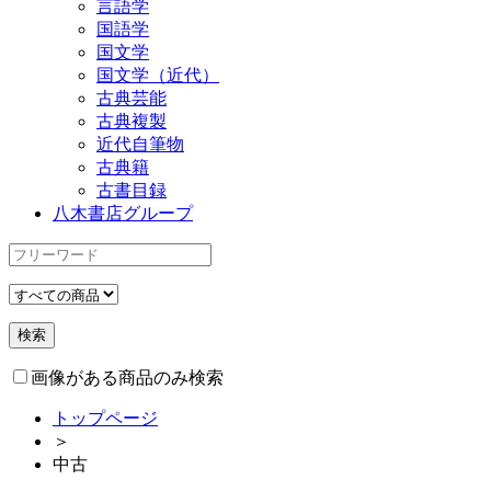
言語学
国語学
国文学
国文学（近代）
古典芸能
古典複製
近代自筆物
古典籍
古書目録
八木書店グループ
画像がある商品のみ検索
トップページ
＞
中古