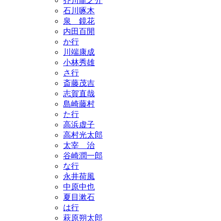
芥川龍之介
石川啄木
泉 鏡花
内田百閒
か行
川端康成
小林秀雄
さ行
斎藤茂吉
志賀直哉
島崎藤村
た行
高浜虚子
高村光太郎
太宰 治
谷崎潤一郎
な行
永井荷風
中原中也
夏目漱石
は行
萩原朔太郎