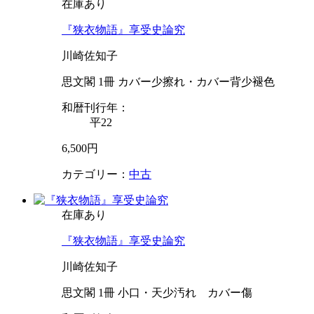
在庫あり
『狭衣物語』享受史論究
川崎佐知子
思文閣 1冊 カバー少擦れ・カバー背少褪色
和暦刊行年：
平22
6,500円
カテゴリー：
中古
在庫あり
『狭衣物語』享受史論究
川崎佐知子
思文閣 1冊 小口・天少汚れ カバー傷