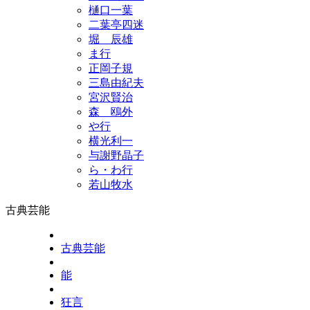
樋口一葉
二葉亭四迷
堀 辰雄
ま行
正岡子規
三島由紀夫
宮沢賢治
森 鴎外
や行
横光利一
与謝野晶子
ら・わ行
若山牧水
古典芸能
古典芸能
能
狂言