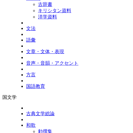
古辞書
キリシタン資料
洋学資料
文法
語彙
文章・文体・表現
音声・音韻・アクセント
方言
国語教育
国文学
古典文学総論
和歌
勅撰集