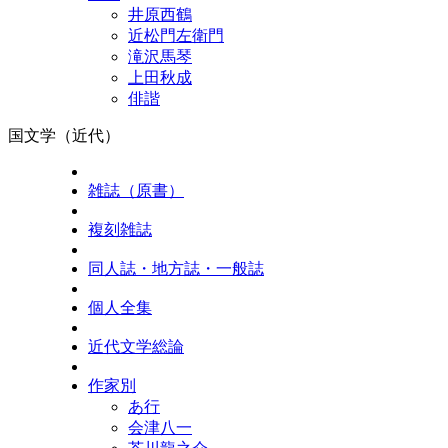
井原西鶴
近松門左衛門
滝沢馬琴
上田秋成
俳諧
国文学（近代）
雑誌（原書）
複刻雑誌
同人誌・地方誌・一般誌
個人全集
近代文学総論
作家別
あ行
会津八一