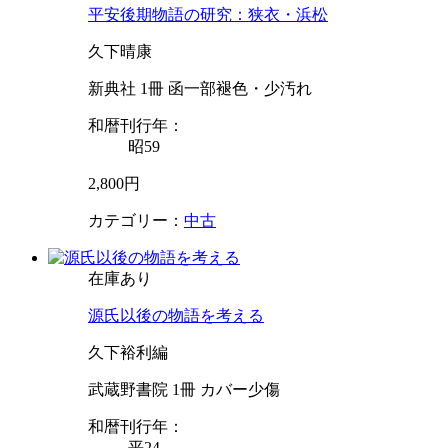
平安後期物語の研究：狭衣・浜松
久下晴康
新典社 1冊 函一部褪色・少汚れ
和暦刊行年：
昭59
2,800円
カテゴリー：
中古
在庫あり
源氏以後の物語を考える
久下裕利編
武蔵野書院 1冊 カバー少傷
和暦刊行年：
平24