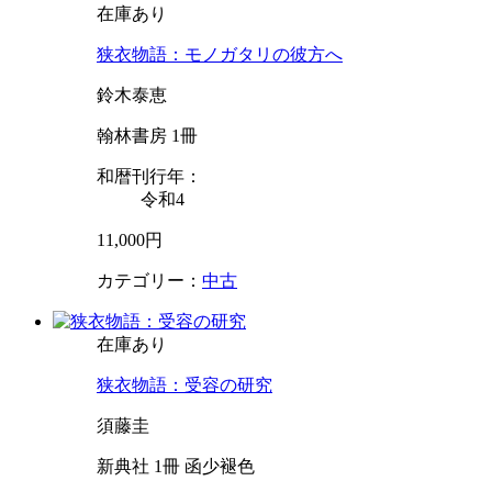
在庫あり
狭衣物語：モノガタリの彼方へ
鈴木泰恵
翰林書房 1冊
和暦刊行年：
令和4
11,000円
カテゴリー：
中古
在庫あり
狭衣物語：受容の研究
須藤圭
新典社 1冊 函少褪色