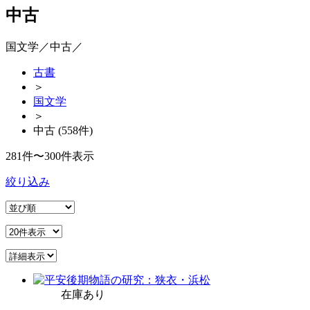
中古
国文学／中古／
古書
＞
国文学
＞
中古 (558件)
281件〜300件表示
絞り込み
在庫あり