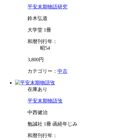
平安末期物語研究
鈴木弘道
大学堂 1冊
和暦刊行年：
昭54
3,800円
カテゴリー：
中古
在庫あり
平安末期物語攷
中西健治
勉誠社 1冊 函経年じみ
和暦刊行年：