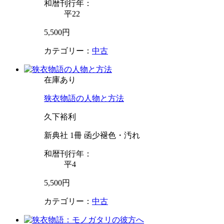
和暦刊行年：
平22
5,500円
カテゴリー：
中古
在庫あり
狭衣物語の人物と方法
久下裕利
新典社 1冊 函少褪色・汚れ
和暦刊行年：
平4
5,500円
カテゴリー：
中古