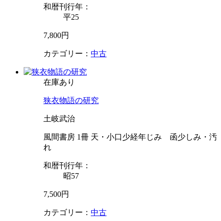
和暦刊行年：
平25
7,800円
カテゴリー：
中古
在庫あり
狭衣物語の研究
土岐武治
風間書房 1冊 天・小口少経年じみ 函少しみ・汚
れ
和暦刊行年：
昭57
7,500円
カテゴリー：
中古