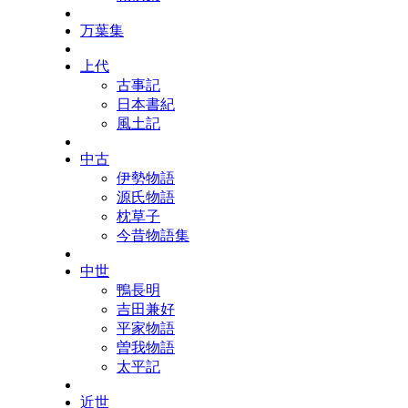
万葉集
上代
古事記
日本書紀
風土記
中古
伊勢物語
源氏物語
枕草子
今昔物語集
中世
鴨長明
吉田兼好
平家物語
曽我物語
太平記
近世