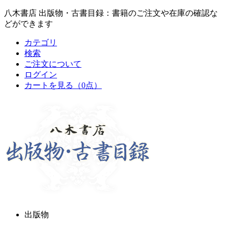
八木書店 出版物・古書目録：書籍のご注文や在庫の確認な
どができます
カテゴリ
検索
ご注文について
ログイン
カートを見る
（0点）
出版物