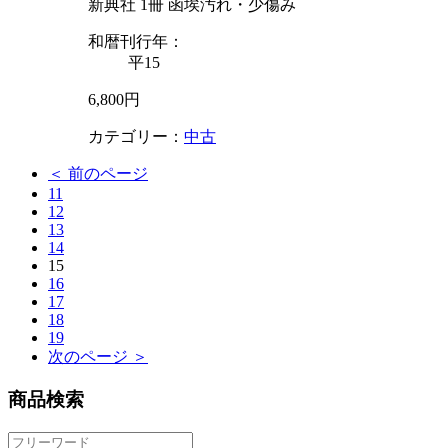
新典社 1冊 函埃汚れ・少傷み
和暦刊行年：
平15
6,800円
カテゴリー：
中古
＜ 前のページ
11
12
13
14
15
16
17
18
19
次のページ ＞
商品検索