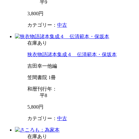
平9
3,800円
カテゴリー：
中古
在庫あり
狭衣物語諸本集成４ 伝清範本・保坂本
吉田幸一他編
笠間書院 1冊
和暦刊行年：
平8
5,800円
カテゴリー：
中古
在庫あり