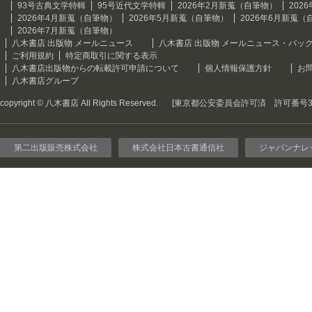
93号古典文学特輯
95号近代文学特輯
2026年2月新蒐（自筆物）
202
2026年4月新蒐（自筆物）
2026年5月新蒐（自筆物）
2026年6月新蒐（
2026年7月新蒐（自筆物）
八木書店 出版物 メールニュース
八木書店 出版物 メールニュース・バッ
ご利用規約
特定商取引に関する表示
八木書店出版物からの転載許可申請について
個人情報保護方針
お
八木書店グループ
copyright © 八木書店 All Rights Reserved.
[東京都公安委員会許可済 許可番号301
第二出版販売株式会社
株式会社日本古書通信社
ジャパンナレ