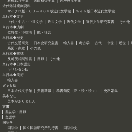
石橋忍月全集
徳田秋聲全集
近松秋江全集
近代雑誌複刻資料
マイクロ版・ＣＤ―ＲＯＭ版近代文学館
Ｗｅｂ版日本近代文学館
単行本◆文学
上代・中古・中世文学
近世文学
近代文学
近代文学研究双書
その他
単行本◆演劇
歌舞伎・浄瑠璃
能・狂言
単行本◆歴史
古代交通研究
日本史研究叢書
輸入書
考古学
古代
中世
近世
系図・家紋
その他
単行本◆書誌
反町茂雄関連書
目録
その他
単行本◆日本語史
キリシタン版
単行本◆美術
輸入書
Ｗｅｂ版
日本近代文学館
美術新報
群書類従（正・続・続々）
史料纂集
美本なし
美本がありません
古書
書誌学・目録
言語学
国語学
国語学
国立国語研究所刊行書
国語学史