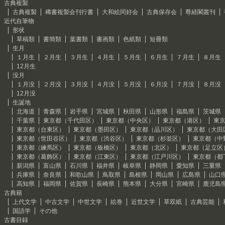
古典複製
古典複製
稀書複製会刊行書
大和絵同好会
古典保存会
尊経閣叢刊
近代自筆物
形状
草稿類
書簡類
葉書類
書画類
色紙類
短冊類
生月
１月生
２月生
３月生
４月生
５月生
６月生
７月生
８月生
12月生
没月
１月没
２月没
３月没
４月没
５月没
６月没
７月没
８月没
12月没
生誕地
北海道
青森県
岩手県
宮城県
秋田県
山形県
福島県
茨城県
千葉県
東京都（千代田区）
東京都（中央区）
東京都（港区）
東
東京都（台東区）
東京都（墨田区）
東京都（品川区）
東京都（大田
東京都（世田谷区）
東京都（渋谷区）
東京都（杉並区）
東京都（中
東京都（練馬区）
東京都（板橋区）
東京都（北区）
東京都（足立区
東京都（葛飾区）
東京都（江東区）
東京都（江戸川区）
東京都（都
新潟県
富山県
石川県
福井県
岐阜県
静岡県
愛知県
三重県
兵庫県
奈良県
和歌山県
鳥取県
島根県
岡山県
広島県
山口
高知県
福岡県
佐賀県
長崎県
熊本県
大分県
宮崎県
鹿児島
古典籍
上代文学
中古文学
中世文学
絵巻
近世文学
草双紙
古典芸能
国語学
その他
古書目録