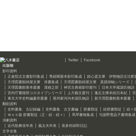
Twitter
Facebook
出版物
影印資料
正倉院古文書影印集成
尊経閣善本影印集成
鉄心斎文庫 伊勢物語古注釈
天理図書館綿屋文庫 俳書集成
天理図書館綿屋文庫 真蹟掛軸シリーズ
天理図書館善本叢書 漢籍之部
神宮古典籍影印叢刊
日本大学蔵源氏物語
宮内庁書陵部コロタイプシリーズ
上方藝文叢刊
蓬左文庫本続日本紀
宮
東京大学史料編纂所叢書
尾州家河内本源氏物語
新天理図書館善本叢書
翻刻資料
史料纂集 古記録編
史料纂集 古文書編
群書類従
続群書類従
続々
Ｗｅｂ版 群書類従（正・続・続々）
馬琴書翰集成
与謝野寛晶子書簡集成
演劇資料
近代歌舞伎年表
義太夫年表
喜多村緑郎日記
文学全集