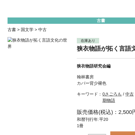
古書
古書
>
国文学
>
中古
在庫あり
狭衣物語が拓く言語
狭衣物語研究会編
翰林書房
カバー背少褪色
キーワード：
0さごろも
/
中古
期物語
販売価格(税込)：2,500
和暦刊行年:平20
1冊