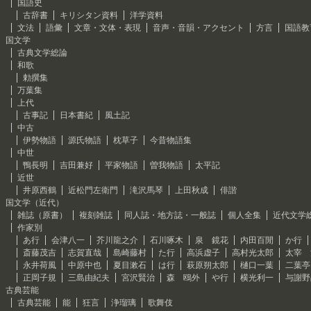
国語史
古辞書
キリシタン資料
洋学資料
文法
語彙
文章・文体・表現
音声・音韻・アクセント
方言
国語教
国文学
古典文学総論
和歌
勅撰集
万葉集
上代
古事記
日本書紀
風土記
中古
伊勢物語
源氏物語
枕草子
今昔物語集
中世
鴨長明
吉田兼好
平家物語
曽我物語
太平記
近世
井原西鶴
近松門左衛門
滝沢馬琴
上田秋成
俳諧
国文学（近代）
雑誌（原書）
複刻雑誌
同人誌・地方誌・一般誌
個人全集
近代文学
作家別
あ行
会津八一
芥川龍之介
石川啄木
泉 鏡花
内田百閒
か行
斎藤茂吉
志賀直哉
島崎藤村
た行
高浜虚子
高村光太郎
太宰 
永井荷風
中原中也
夏目漱石
は行
萩原朔太郎
樋口一葉
二葉亭
正岡子規
三島由紀夫
宮沢賢治
森 鴎外
や行
横光利一
与謝野
古典芸能
古典芸能
能
狂言
浄瑠璃
歌舞伎