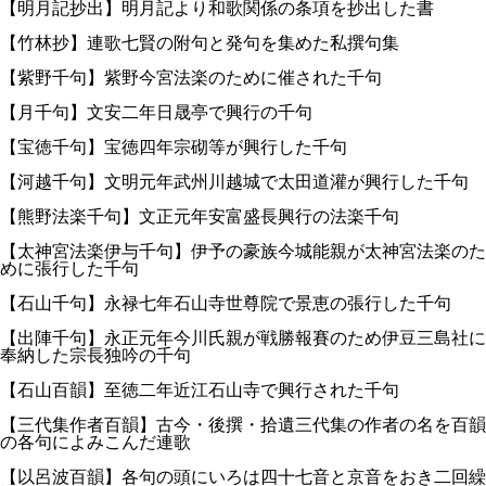
【明月記抄出】明月記より和歌関係の条項を抄出した書
【竹林抄】連歌七賢の附句と発句を集めた私撰句集
【紫野千句】紫野今宮法楽のために催された千句
【月千句】文安二年日晟亭で興行の千句
【宝徳千句】宝徳四年宗砌等が興行した千句
【河越千句】文明元年武州川越城で太田道灌が興行した千句
【熊野法楽千句】文正元年安富盛長興行の法楽千句
【太神宮法楽伊与千句】伊予の豪族今城能親が太神宮法楽のた
めに張行した千句
【石山千句】永禄七年石山寺世尊院で景恵の張行した千句
【出陣千句】永正元年今川氏親が戦勝報賽のため伊豆三島社に
奉納した宗長独吟の千句
【石山百韻】至徳二年近江石山寺で興行された千句
【三代集作者百韻】古今・後撰・拾遺三代集の作者の名を百韻
の各句によみこんだ連歌
【以呂波百韻】各句の頭にいろは四十七音と京音をおき二回繰