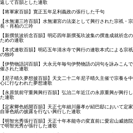
返して百韻とした連歌
【将軍家百韻】寛正五年足利義政の張行した千句
【水無瀬三吟百韻】水無瀬宮の法楽として興行された宗祇・宗
長・肖柏の三吟
【新撰筑波祈念百韻】明応四年新撰菟玖波集の撰進成就祈念の
ための連歌
【本式連歌百韻】明応五年清水寺で興行の連歌本式による宗祇
の独吟
【伊勢物語詞百韻】大永元年毎句伊勢物語の詞句を詠みこんで
催された連歌
【尼子晴久夢想披百韻】天文二十二年尼子晴久主催で宗養を中
心に行なわれた夢想連歌
【永原筑前守重興興行百韻】弘治二年近江の永原重興が興行し
た連歌
【定家卿色紙開百韻】天正七年細川藤孝が紹巴邸において定家
自筆色紙の披露を行ない興行した連歌
【明智光秀張行百韻】天正十年本能寺の変直前に愛宕山威徳院
で明智光秀が張行した連歌