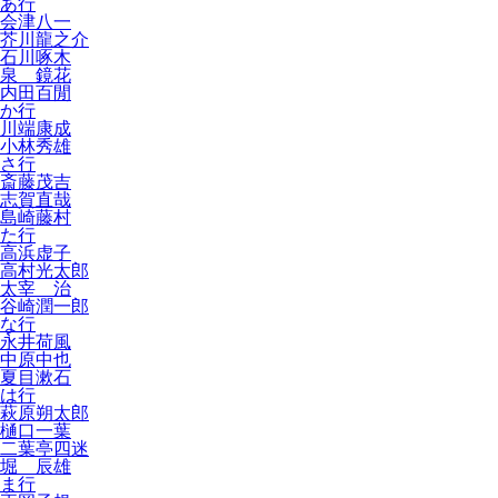
あ行
会津八一
芥川龍之介
石川啄木
泉 鏡花
内田百閒
か行
川端康成
小林秀雄
さ行
斎藤茂吉
志賀直哉
島崎藤村
た行
高浜虚子
高村光太郎
太宰 治
谷崎潤一郎
な行
永井荷風
中原中也
夏目漱石
は行
萩原朔太郎
樋口一葉
二葉亭四迷
堀 辰雄
ま行