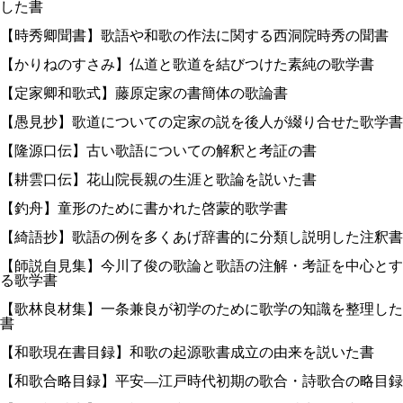
した書
【時秀卿聞書】歌語や和歌の作法に関する西洞院時秀の聞書
【かりねのすさみ】仏道と歌道を結びつけた素純の歌学書
【定家卿和歌式】藤原定家の書簡体の歌論書
【愚見抄】歌道についての定家の説を後人が綴り合せた歌学書
【隆源口伝】古い歌語についての解釈と考証の書
【耕雲口伝】花山院長親の生涯と歌論を説いた書
【釣舟】童形のために書かれた啓蒙的歌学書
【綺語抄】歌語の例を多くあげ辞書的に分類し説明した注釈書
【師説自見集】今川了俊の歌論と歌語の注解・考証を中心とす
る歌学書
【歌林良材集】一条兼良が初学のために歌学の知識を整理した
書
【和歌現在書目録】和歌の起源歌書成立の由来を説いた書
【和歌合略目録】平安—江戸時代初期の歌合・詩歌合の略目録