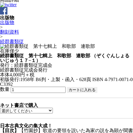
出版物
出版物
>
翻刻資料
>
続群書類従
在庫僅少
続群書類従 第十七輯上 和歌部 連歌部
（ぞくぐんしょる
いじゅう１７−１）
発行：続群書類従完成会
続群書類従完成会発行
本体4,000円＋税
初版発行:1958年
B6判・上製・函入・628頁
ISBN 4-7971-0071-0
C3392
数量
ネット書店で購入
日本古典文化の集大成！
【目次】
【竹園抄】歌道の要領を説いた為家の説を為顕が聞書