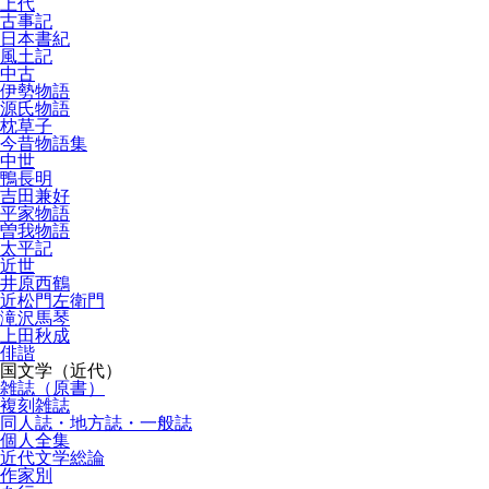
上代
古事記
日本書紀
風土記
中古
伊勢物語
源氏物語
枕草子
今昔物語集
中世
鴨長明
吉田兼好
平家物語
曽我物語
太平記
近世
井原西鶴
近松門左衛門
滝沢馬琴
上田秋成
俳諧
国文学（近代）
雑誌（原書）
複刻雑誌
同人誌・地方誌・一般誌
個人全集
近代文学総論
作家別