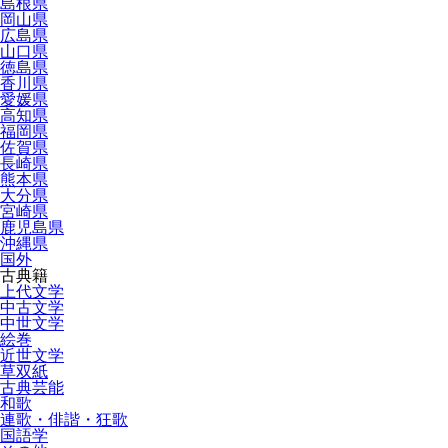
島根県
岡山県
広島県
山口県
徳島県
香川県
愛媛県
高知県
福岡県
佐賀県
長崎県
熊本県
大分県
宮崎県
鹿児島県
沖縄県
国外
古典籍
上代文学
中古文学
中世文学
絵巻
近世文学
草双紙
古典芸能
和歌
連歌・俳諧・狂歌
国語学