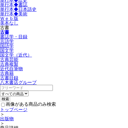
単行本◆歴史
単行本◆書誌
単行本◆日本語史
単行本◆美術
Ｗｅｂ版
美本なし
古書
古書
書誌学・目録
言語学
国語学
国文学
国文学（近代）
古典芸能
古典複製
近代自筆物
古典籍
古書目録
八木書店グループ
画像がある商品のみ検索
トップページ
＞
出版物
＞
商品詳細