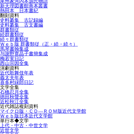
尾州家河内本源氏物語
新天理図書館善本叢書
熱田本 日本書紀
翻刻資料
史料纂集 古記録編
史料纂集 古文書編
群書類従
続群書類従
続々群書類従
Ｗｅｂ版 群書類従（正・続・続々）
馬琴書翰集成
与謝野寛晶子書簡集成
梅若実日記
西山宗因全集
演劇資料
近代歌舞伎年表
義太夫年表
喜多村緑郎日記
文学全集
石橋忍月全集
徳田秋聲全集
近松秋江全集
近代雑誌複刻資料
マイクロ版・ＣＤ―ＲＯＭ版近代文学館
Ｗｅｂ版日本近代文学館
単行本◆文学
上代・中古・中世文学
近世文学