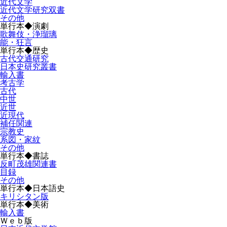
近代文学
近代文学研究双書
その他
単行本◆演劇
歌舞伎・浄瑠璃
能・狂言
単行本◆歴史
古代交通研究
日本史研究叢書
輸入書
考古学
古代
中世
近世
近現代
補任関連
宗教史
系図・家紋
その他
単行本◆書誌
反町茂雄関連書
目録
その他
単行本◆日本語史
キリシタン版
単行本◆美術
輸入書
Ｗｅｂ版