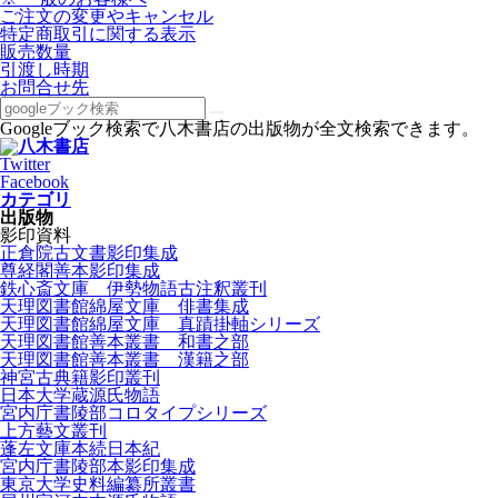
ご注文の変更やキャンセル
特定商取引に関する表示
販売数量
引渡し時期
お問合せ先
Googleブック検索で八木書店の出版物が全文検索できます。
Twitter
Facebook
カテゴリ
出版物
影印資料
正倉院古文書影印集成
尊経閣善本影印集成
鉄心斎文庫 伊勢物語古注釈叢刊
天理図書館綿屋文庫 俳書集成
天理図書館綿屋文庫 真蹟掛軸シリーズ
天理図書館善本叢書 和書之部
天理図書館善本叢書 漢籍之部
神宮古典籍影印叢刊
日本大学蔵源氏物語
宮内庁書陵部コロタイプシリーズ
上方藝文叢刊
蓬左文庫本続日本紀
宮内庁書陵部本影印集成
東京大学史料編纂所叢書