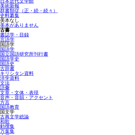
日本近代文学館
美術新報
群書類従（正・続・続々）
史料纂集
美本なし
美本がありません
古書
書誌学・目録
言語学
国語学
国語学
国立国語研究所刊行書
国語学史
国語史
古辞書
キリシタン資料
洋学資料
文法
語彙
文章・文体・表現
音声・音韻・アクセント
方言
国語教育
国文学
古典文学総論
和歌
勅撰集
万葉集