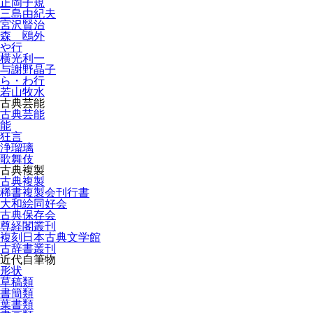
正岡子規
三島由紀夫
宮沢賢治
森 鴎外
や行
横光利一
与謝野晶子
ら・わ行
若山牧水
古典芸能
古典芸能
能
狂言
浄瑠璃
歌舞伎
古典複製
古典複製
稀書複製会刊行書
大和絵同好会
古典保存会
尊経閣叢刊
複刻日本古典文学館
古辞書叢刊
近代自筆物
形状
草稿類
書簡類
葉書類