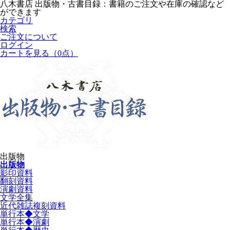
八木書店 出版物・古書目録：書籍のご注文や在庫の確認など
ができます
カテゴリ
検索
ご注文について
ログイン
カートを見る
（0点）
出版物
出版物
影印資料
翻刻資料
演劇資料
文学全集
近代雑誌複刻資料
単行本◆文学
単行本◆演劇