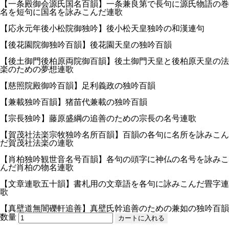
【一条殿御会源氏国名百韻】一条兼良第で長句に源氏物語の巻
名を短句に国名を詠みこんだ連歌
【応永元年後小松院御独吟】後小松天皇独吟の和漢連句
【後花園院御独吟百韻】後花園天皇の独吟百韻
【後土御門後柏原両院御百韻】後土御門天皇と後柏原天皇の法
楽のための夢想連歌
【慈照院殿御吟百韻】足利義政の独吟百韻
【兼載独吟百韻】猪苗代兼載の独吟百韻
【宗長独吟】藤原盛綱の追善のための宗長の名号連歌
【賀茂社法楽宗牧独吟名所百韻】百韻の各句に名所を詠みこん
だ賀茂社法楽の連歌
【肖柏独吟観世音名号百韻】各句の頭字に神仏の名号を詠みこ
んだ肖柏の物名連歌
【文章連歌五十韻】書札用の文章語を各句に詠みこんだ畳字連
歌
【真壁道無闇礫軒追善】真壁氏幹追善のための兼如の独吟百韻
数量