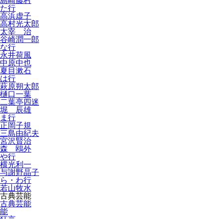
島崎藤村
た行
高浜虚子
高村光太郎
太宰 治
谷崎潤一郎
な行
永井荷風
中原中也
夏目漱石
は行
萩原朔太郎
樋口一葉
二葉亭四迷
堀 辰雄
ま行
正岡子規
三島由紀夫
宮沢賢治
森 鴎外
や行
横光利一
与謝野晶子
ら・わ行
若山牧水
古典芸能
古典芸能
能