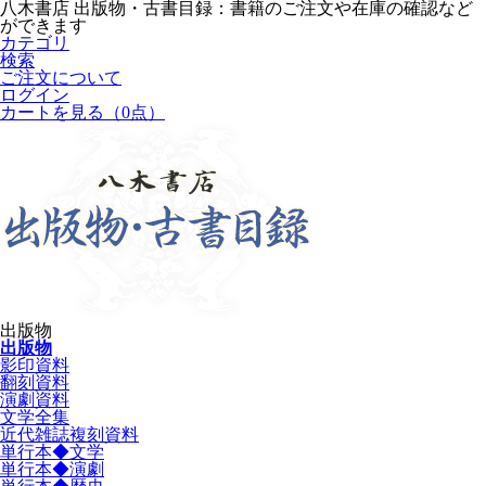
八木書店 出版物・古書目録：書籍のご注文や在庫の確認など
ができます
カテゴリ
検索
ご注文について
ログイン
カートを見る
（0点）
出版物
出版物
影印資料
翻刻資料
演劇資料
文学全集
近代雑誌複刻資料
単行本◆文学
単行本◆演劇