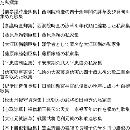
た私撰集
【前参議時慶卿集】西洞院時慶の四十余年間の詠草及び発句を
集めた歌集
【参議時直卿集】西洞院時直の詠草を年代順に編纂した私家集
【藤原為頼朝臣集】藤原為頼の私家集
【大江匡衡朝臣集】漢学者として著名な大江匡衡の私家集
【藤原家経朝臣集】藤原家経の私家集
【平忠盛朝臣集】平安末期の武人平忠盛の私家集
【信実朝臣家集】似絵の大家藤原信実の四十歳以後の歌二百余
首を収めた歌集
【紀伊国造俊長集】日前国懸宮神官紀俊長の晩年に成った自撰
歌集
【松田丹後守貞秀集】北朝方の武将松田貞秀の私家集
【心珠詠草】禅僧相玉長伝の天文—永禄五年の作を収めた歌集
【大江元就詠草】戦国武将毛利元就の和歌連歌集
【木下勝俊朝臣集】豊臣秀吉の義甥で長嘯子の号を持つ勝俊の