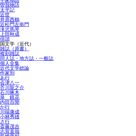
平家物語
曽我物語
太平記
近世
井原西鶴
近松門左衛門
滝沢馬琴
上田秋成
俳諧
国文学（近代）
雑誌（原書）
複刻雑誌
同人誌・地方誌・一般誌
個人全集
近代文学総論
作家別
あ行
会津八一
芥川龍之介
石川啄木
泉 鏡花
内田百閒
か行
川端康成
小林秀雄
さ行
斎藤茂吉
志賀直哉