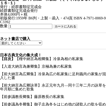
１６−１）
発行：続群書類従完成会
続群書類従完成会発行
本体4,000円＋税
初版発行:1959年
B6判・上製・函入・474頁
ISBN 4-7971-0069-9
C3392
数量
ネット書店で購入
日本古典文化の集大成！
【目次】
【権中納言為相卿集】冷泉為相の私家集
【入道大納言為兼卿集】京極為兼の私家集
【前大納言為広卿集】冷泉為広の私家集に足利義尚の家集が混
入した書
【前大納言為広卿詠草】永正元年九月—同十三年二月の詠草を
年月順に集めた歌集
【前参議教長卿集】藤原教長の私家集
【前参議為冬卿集】御子左為冬をはじめ他の諸歌人の歌を収め