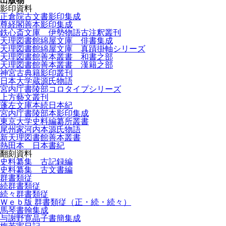
出版物
影印資料
正倉院古文書影印集成
尊経閣善本影印集成
鉄心斎文庫 伊勢物語古注釈叢刊
天理図書館綿屋文庫 俳書集成
天理図書館綿屋文庫 真蹟掛軸シリーズ
天理図書館善本叢書 和書之部
天理図書館善本叢書 漢籍之部
神宮古典籍影印叢刊
日本大学蔵源氏物語
宮内庁書陵部コロタイプシリーズ
上方藝文叢刊
蓬左文庫本続日本紀
宮内庁書陵部本影印集成
東京大学史料編纂所叢書
尾州家河内本源氏物語
新天理図書館善本叢書
熱田本 日本書紀
翻刻資料
史料纂集 古記録編
史料纂集 古文書編
群書類従
続群書類従
続々群書類従
Ｗｅｂ版 群書類従（正・続・続々）
馬琴書翰集成
与謝野寛晶子書簡集成