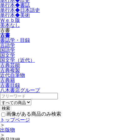
単行本◆歴史
単行本◆書誌
単行本◆日本語史
単行本◆美術
Ｗｅｂ版
美本なし
古書
古書
書誌学・目録
言語学
国語学
国文学
国文学（近代）
古典芸能
古典複製
近代自筆物
古典籍
古書目録
八木書店グループ
画像がある商品のみ検索
トップページ
＞
出版物
＞
商品詳細