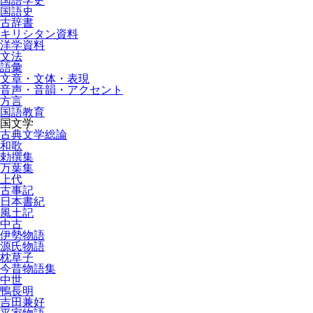
国語学史
国語史
古辞書
キリシタン資料
洋学資料
文法
語彙
文章・文体・表現
音声・音韻・アクセント
方言
国語教育
国文学
古典文学総論
和歌
勅撰集
万葉集
上代
古事記
日本書紀
風土記
中古
伊勢物語
源氏物語
枕草子
今昔物語集
中世
鴨長明
吉田兼好