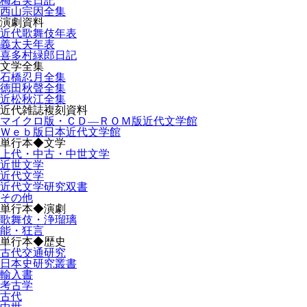
梅若実日記
西山宗因全集
演劇資料
近代歌舞伎年表
義太夫年表
喜多村緑郎日記
文学全集
石橋忍月全集
徳田秋聲全集
近松秋江全集
近代雑誌複刻資料
マイクロ版・ＣＤ―ＲＯＭ版近代文学館
Ｗｅｂ版日本近代文学館
単行本◆文学
上代・中古・中世文学
近世文学
近代文学
近代文学研究双書
その他
単行本◆演劇
歌舞伎・浄瑠璃
能・狂言
単行本◆歴史
古代交通研究
日本史研究叢書
輸入書
考古学
古代