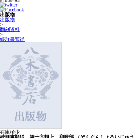
出版物
出版物
>
翻刻資料
>
続群書類従
在庫極少
続群書類従 第十六輯上 和歌部
（ぞくぐんしょるいじゅう