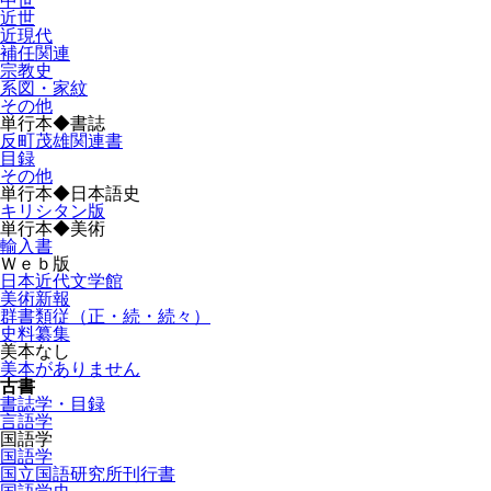
中世
近世
近現代
補任関連
宗教史
系図・家紋
その他
単行本◆書誌
反町茂雄関連書
目録
その他
単行本◆日本語史
キリシタン版
単行本◆美術
輸入書
Ｗｅｂ版
日本近代文学館
美術新報
群書類従（正・続・続々）
史料纂集
美本なし
美本がありません
古書
書誌学・目録
言語学
国語学
国語学
国立国語研究所刊行書