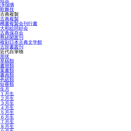
狂言
浄瑠璃
歌舞伎
古典複製
古典複製
稀書複製会刊行書
大和絵同好会
古典保存会
尊経閣叢刊
複刻日本古典文学館
古辞書叢刊
近代自筆物
形状
草稿類
書簡類
葉書類
書画類
色紙類
短冊類
生月
１月生
２月生
３月生
４月生
５月生
６月生
７月生
８月生