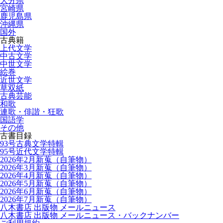
大分県
宮崎県
鹿児島県
沖縄県
国外
古典籍
上代文学
中古文学
中世文学
絵巻
近世文学
草双紙
古典芸能
和歌
連歌・俳諧・狂歌
国語学
その他
古書目録
93号古典文学特輯
95号近代文学特輯
2026年2月新蒐（自筆物）
2026年3月新蒐（自筆物）
2026年4月新蒐（自筆物）
2026年5月新蒐（自筆物）
2026年6月新蒐（自筆物）
2026年7月新蒐（自筆物）
八木書店 出版物 メールニュース
八木書店 出版物 メールニュース・バックナンバー