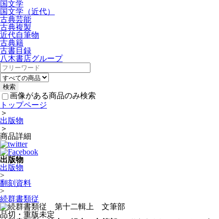
国文学
国文学（近代）
古典芸能
古典複製
近代自筆物
古典籍
古書目録
八木書店グループ
画像がある商品のみ検索
トップページ
＞
出版物
＞
商品詳細
出版物
出版物
>
翻刻資料
>
続群書類従
品切・重版未定