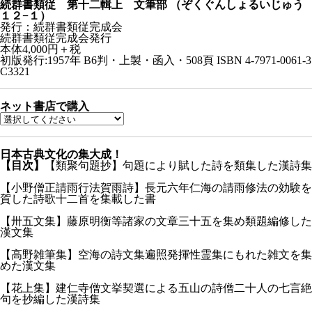
続群書類従 第十二輯上 文筆部
（ぞくぐんしょるいじゅう
１２−１）
発行：続群書類従完成会
続群書類従完成会発行
本体4,000円＋税
初版発行:1957年
B6判・上製・函入・508頁
ISBN 4-7971-0061-3
C3321
ネット書店で購入
日本古典文化の集大成！
【目次】
【類聚句題抄】句題により賦した詩を類集した漢詩集
【小野僧正請雨行法賀雨詩】長元六年仁海の請雨修法の効験を
賀した詩歌十二首を集載した書
【卅五文集】藤原明衡等諸家の文章三十五を集め類題編修した
漢文集
【高野雑筆集】空海の詩文集遍照発揮性霊集にもれた雑文を集
めた漢文集
【花上集】建仁寺僧文挙契選による五山の詩僧二十人の七言絶
句を抄編した漢詩集