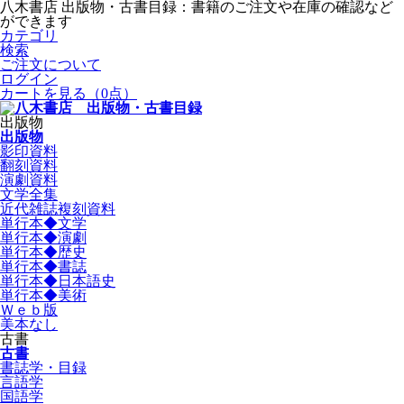
八木書店 出版物・古書目録：書籍のご注文や在庫の確認など
ができます
カテゴリ
検索
ご注文について
ログイン
カートを見る
（0点）
出版物
出版物
影印資料
翻刻資料
演劇資料
文学全集
近代雑誌複刻資料
単行本◆文学
単行本◆演劇
単行本◆歴史
単行本◆書誌
単行本◆日本語史
単行本◆美術
Ｗｅｂ版
美本なし
古書
古書
書誌学・目録
言語学
国語学