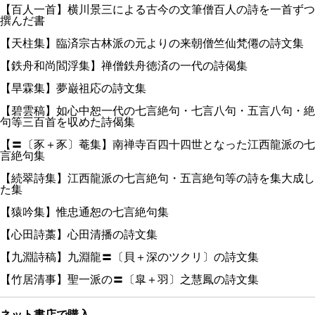
【百人一首】横川景三による古今の文筆僧百人の詩を一首ずつ
撰んだ書
【天柱集】臨済宗古林派の元よりの来朝僧竺仙梵僊の詩文集
【鉄舟和尚閻浮集】禅僧鉄舟徳済の一代の詩偈集
【旱霖集】夢巌祖応の詩文集
【碧雲稿】如心中恕一代の七言絶句・七言八句・五言八句・絶
句等三百首を収めた詩偈集
【〓〔豕＋豕〕菴集】南禅寺百四十四世となった江西龍派の七
言絶句集
【続翠詩集】江西龍派の七言絶句・五言絶句等の詩を集大成し
た集
【猿吟集】惟忠通恕の七言絶句集
【心田詩藁】心田清播の詩文集
【九淵詩稿】九淵龍〓〔貝＋深のツクリ〕の詩文集
【竹居清事】聖一派の〓〔皐＋羽〕之慧鳳の詩文集
ネット書店で購入