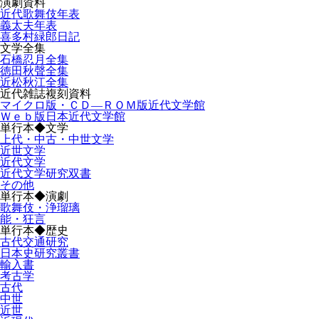
演劇資料
近代歌舞伎年表
義太夫年表
喜多村緑郎日記
文学全集
石橋忍月全集
徳田秋聲全集
近松秋江全集
近代雑誌複刻資料
マイクロ版・ＣＤ―ＲＯＭ版近代文学館
Ｗｅｂ版日本近代文学館
単行本◆文学
上代・中古・中世文学
近世文学
近代文学
近代文学研究双書
その他
単行本◆演劇
歌舞伎・浄瑠璃
能・狂言
単行本◆歴史
古代交通研究
日本史研究叢書
輸入書
考古学
古代
中世
近世