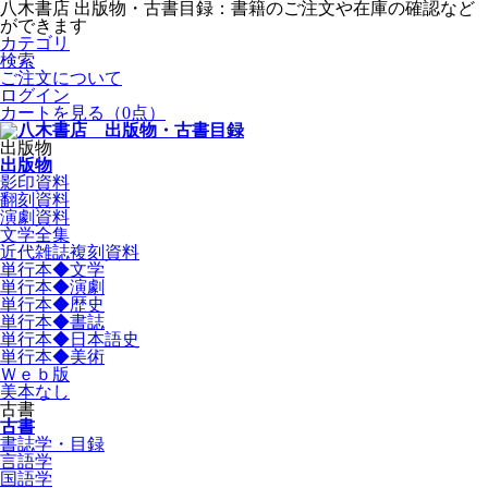
八木書店 出版物・古書目録：書籍のご注文や在庫の確認など
ができます
カテゴリ
検索
ご注文について
ログイン
カートを見る
（0点）
出版物
出版物
影印資料
翻刻資料
演劇資料
文学全集
近代雑誌複刻資料
単行本◆文学
単行本◆演劇
単行本◆歴史
単行本◆書誌
単行本◆日本語史
単行本◆美術
Ｗｅｂ版
美本なし
古書
古書
書誌学・目録
言語学
国語学