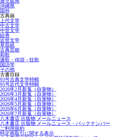
鹿児島県
沖縄県
国外
古典籍
上代文学
中古文学
中世文学
絵巻
近世文学
草双紙
古典芸能
和歌
連歌・俳諧・狂歌
国語学
その他
古書目録
93号古典文学特輯
95号近代文学特輯
2026年2月新蒐（自筆物）
2026年3月新蒐（自筆物）
2026年4月新蒐（自筆物）
2026年5月新蒐（自筆物）
2026年6月新蒐（自筆物）
2026年7月新蒐（自筆物）
八木書店 出版物 メールニュース
八木書店 出版物 メールニュース・バックナンバー
ご利用規約
特定商取引に関する表示