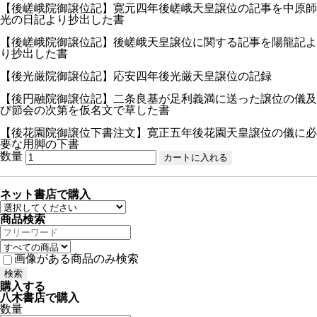
【後嵯峨院御譲位記】寛元四年後嵯峨天皇譲位の記事を中原師
光の日記より抄出した書
【後嵯峨院御譲位記】後嵯峨天皇譲位に関する記事を陽龍記よ
り抄出した書
【後光厳院御譲位記】応安四年後光厳天皇譲位の記録
【後円融院御譲位記】二条良基が足利義満に送った譲位の儀及
び節会の次第を仮名文で草した書
【後花園院御譲位下書注文】寛正五年後花園天皇譲位の儀に必
要な用脚の下書
数量
ネット書店で購入
商品検索
画像がある商品のみ検索
購入する
八木書店で購入
数量