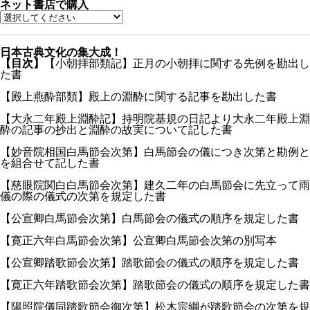
ネット書店で購入
日本古典文化の集大成！
【目次】
【小朝拝部類記】正月の小朝拝に関する先例を勘出し
た書
【殿上燕酔部類】殿上の淵酔に関する記事を勘出した書
【大永二年殿上淵酔記】持明院基規の日記より大永二年殿上淵
酔の記事の抄出と淵酔の故実について記した書
【妙音院相国白馬節会次第】白馬節会の儀につき次第と勘例と
を組合せて記した書
【慈眼院関白白馬節会次第】建久二年の白馬節会に先立って雨
儀の際の儀式の次第を規定した書
【公宣卿白馬節会次第】白馬節会の儀式の順序を規定した書
【寛正六年白馬節会次第】公宣卿白馬節会次第の別写本
【公宣卿踏歌節会次第】踏歌節会の儀式の順序を規定した書
【寛正六年踏歌節会次第】踏歌節会の儀式の順序を規定した書
【陽照院儀同踏歌節会御次第】松木宗綱が踏歌節会の次第を規