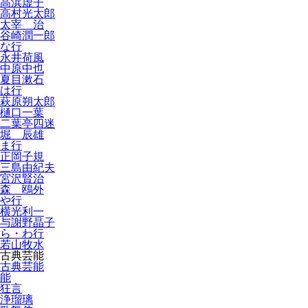
高浜虚子
高村光太郎
太宰 治
谷崎潤一郎
な行
永井荷風
中原中也
夏目漱石
は行
萩原朔太郎
樋口一葉
二葉亭四迷
堀 辰雄
ま行
正岡子規
三島由紀夫
宮沢賢治
森 鴎外
や行
横光利一
与謝野晶子
ら・わ行
若山牧水
古典芸能
古典芸能
能
狂言
浄瑠璃