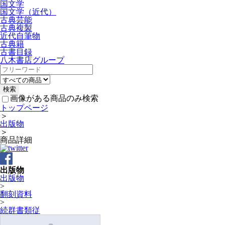
国文学
国文学（近代）
古典芸能
古典複製
近代自筆物
古典籍
古書目録
八木書店グループ
画像がある商品のみ検索
トップページ
＞
出版物
＞
商品詳細
出版物
出版物
>
翻刻資料
>
続群書類従