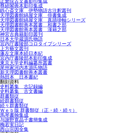
正倉院古文書影印集成
尊経閣善本影印集成
鉄心斎文庫 伊勢物語古注釈叢刊
天理図書館綿屋文庫 俳書集成
天理図書館綿屋文庫 真蹟掛軸シリーズ
天理図書館善本叢書 和書之部
天理図書館善本叢書 漢籍之部
神宮古典籍影印叢刊
日本大学蔵源氏物語
宮内庁書陵部コロタイプシリーズ
上方藝文叢刊
蓬左文庫本続日本紀
宮内庁書陵部本影印集成
東京大学史料編纂所叢書
尾州家河内本源氏物語
新天理図書館善本叢書
熱田本 日本書紀
翻刻資料
史料纂集 古記録編
史料纂集 古文書編
群書類従
続群書類従
続々群書類従
Ｗｅｂ版 群書類従（正・続・続々）
馬琴書翰集成
与謝野寛晶子書簡集成
梅若実日記
西山宗因全集