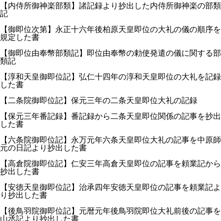
【内侍所御神楽部類】諸記録より抄出した内侍所御神楽の部類
記
【御即位次第】永正十六年後柏原天皇即位の大礼の儀の順序を
規定した書
【御即位由奉幣部類記】即位由奉幣の勅使発遣の儀に関する部
類記
【淳和天皇御即位記】弘仁十四年の淳和天皇即位の大礼を記録
した書
【二条院御即位記】保元三年の二条天皇即位大礼の記録
【保元三年番記録】番記録から二条天皇即位関係の記事を抄出
した書
【六条院御即位記】永万元年六条天皇即位大礼の記事を中原師
元の日記より抄出した書
【高倉院御即位記】仁安三年高倉天皇即位の記事を頼業記から
抄出した書
【安徳天皇御即位記】治承四年安徳天皇即位の記事を頼業記よ
り抄出した書
【後鳥羽院御即位記】元暦元年後鳥羽院即位大礼前後の記事を
山丞記より抄出した書