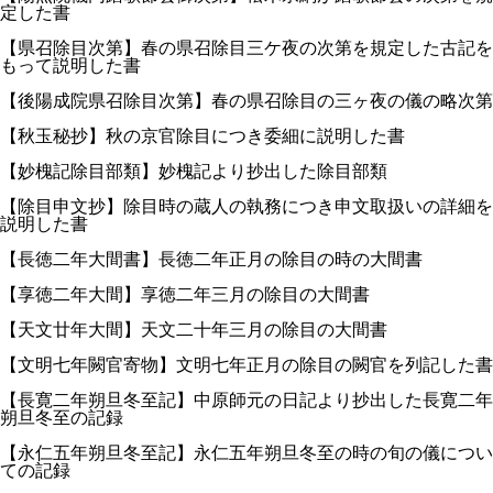
定した書
【県召除目次第】春の県召除目三ケ夜の次第を規定した古記を
もって説明した書
【後陽成院県召除目次第】春の県召除目の三ヶ夜の儀の略次第
【秋玉秘抄】秋の京官除目につき委細に説明した書
【妙槐記除目部類】妙槐記より抄出した除目部類
【除目申文抄】除目時の蔵人の執務につき申文取扱いの詳細を
説明した書
【長徳二年大間書】長徳二年正月の除目の時の大間書
【享徳二年大間】享徳二年三月の除目の大間書
【天文廿年大間】天文二十年三月の除目の大間書
【文明七年闕官寄物】文明七年正月の除目の闕官を列記した書
【長寛二年朔旦冬至記】中原師元の日記より抄出した長寛二年
朔旦冬至の記録
【永仁五年朔旦冬至記】永仁五年朔旦冬至の時の旬の儀につい
ての記録