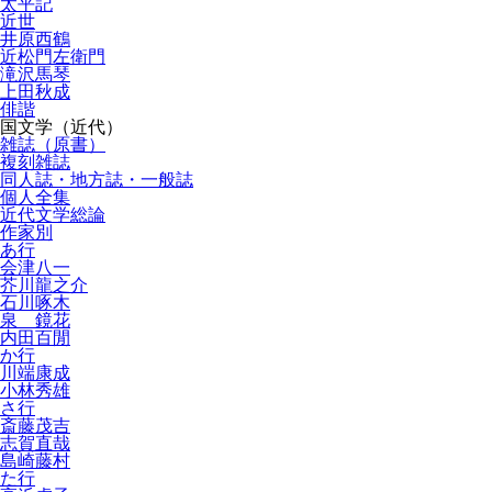
太平記
近世
井原西鶴
近松門左衛門
滝沢馬琴
上田秋成
俳諧
国文学（近代）
雑誌（原書）
複刻雑誌
同人誌・地方誌・一般誌
個人全集
近代文学総論
作家別
あ行
会津八一
芥川龍之介
石川啄木
泉 鏡花
内田百閒
か行
川端康成
小林秀雄
さ行
斎藤茂吉
志賀直哉
島崎藤村
た行