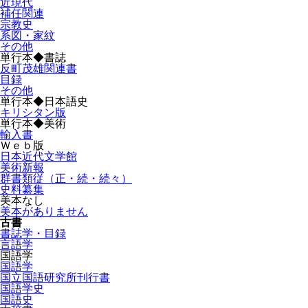
近現代
補任関連
宗教史
系図・家紋
その他
単行本◆書誌
反町茂雄関連書
目録
その他
単行本◆日本語史
キリシタン版
単行本◆美術
輸入書
Ｗｅｂ版
日本近代文学館
美術新報
群書類従（正・続・続々）
史料纂集
美本なし
美本がありません
古書
書誌学・目録
言語学
国語学
国語学
国立国語研究所刊行書
国語学史
国語史