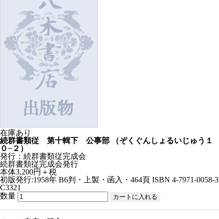
在庫あり
続群書類従 第十輯下 公事部
（ぞくぐんしょるいじゅう１
０−２）
発行：続群書類従完成会
続群書類従完成会発行
本体3,200円＋税
初版発行:1958年
B6判・上製・函入・464頁
ISBN 4-7971-0058-3
C3321
数量