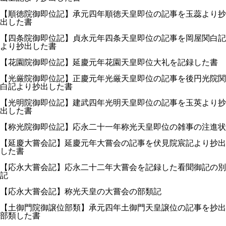
【順徳院御即位記】承元四年順徳天皇即位の記事を玉蕊より抄
出した書
【四条院御即位記】貞永元年四条天皇即位の記事を岡屋関白記
より抄出した書
【花園院御即位記】延慶元年花園天皇即位大礼を記録した書
【光厳院御即位記】正慶元年光厳天皇即位の記事を後円光院関
白記より抄出した書
【光明院御即位記】建武四年光明天皇即位の記事を玉英より抄
出した書
【称光院御即位記】応永二十一年称光天皇即位の雑事の注進状
【延慶大嘗会記】延慶元年大嘗会の記事を伏見院宸記より抄出
した書
【応永大嘗会記】応永二十二年大嘗会を記録した看聞御記の別
記
【応永大嘗会記】称光天皇の大嘗会の部類記
【土御門院御譲位部類】承元四年土御門天皇譲位の記事を抄出
部類した書