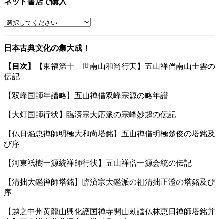
ネット書店で購入
日本古典文化の集大成！
【目次】
【東福第十一世南山和尚行実】五山禅僧南山士雲の
伝記
【双峰国師年譜略】五山禅僧双峰宗源の略年譜
【大灯国師行状】臨済宗大応派の宗峰妙超の伝記
【仏日焔恵禅師明極大和尚塔銘】五山禅僧明極楚俊の塔銘及
び序
【河東祇樹一源統禅師行状】五山禅僧一源会統の伝記
【清拙大鑑禅師塔銘】臨済宗大鑑派の祖清拙正澄の塔銘及び
序
【越之中州黄龍山興化護国禅寺開山勅諡仏林恵日禅師塔銘并