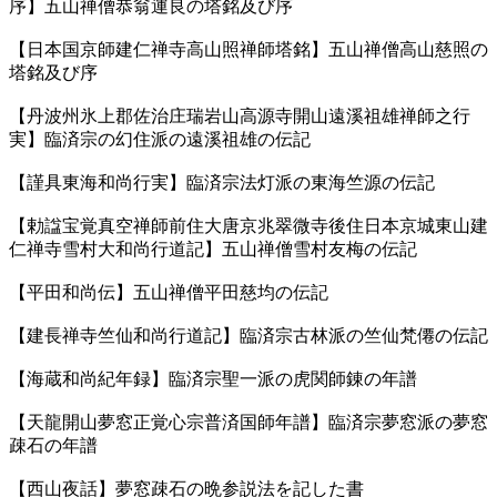
序】五山禅僧恭翁運良の塔銘及び序
【日本国京師建仁禅寺高山照禅師塔銘】五山禅僧高山慈照の
塔銘及び序
【丹波州氷上郡佐治庄瑞岩山高源寺開山遠溪祖雄禅師之行
実】臨済宗の幻住派の遠溪祖雄の伝記
【謹具東海和尚行実】臨済宗法灯派の東海竺源の伝記
【勅諡宝覚真空禅師前住大唐京兆翠微寺後住日本京城東山建
仁禅寺雪村大和尚行道記】五山禅僧雪村友梅の伝記
【平田和尚伝】五山禅僧平田慈均の伝記
【建長禅寺竺仙和尚行道記】臨済宗古林派の竺仙梵僊の伝記
【海蔵和尚紀年録】臨済宗聖一派の虎関師錬の年譜
【天龍開山夢窓正覚心宗普済国師年譜】臨済宗夢窓派の夢窓
疎石の年譜
【西山夜話】夢窓疎石の晩参説法を記した書