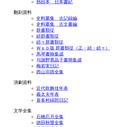
熱田本 日本書紀
翻刻資料
史料纂集 古記録編
史料纂集 古文書編
群書類従
続群書類従
続々群書類従
Ｗｅｂ版 群書類従（正・続・続々）
馬琴書翰集成
与謝野寛晶子書簡集成
梅若実日記
西山宗因全集
演劇資料
近代歌舞伎年表
義太夫年表
喜多村緑郎日記
文学全集
石橋忍月全集
徳田秋聲全集