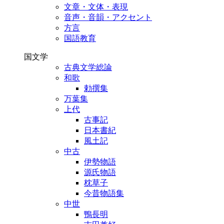
文章・文体・表現
音声・音韻・アクセント
方言
国語教育
国文学
古典文学総論
和歌
勅撰集
万葉集
上代
古事記
日本書紀
風土記
中古
伊勢物語
源氏物語
枕草子
今昔物語集
中世
鴨長明