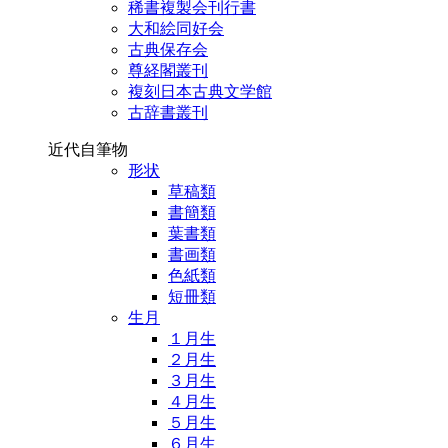
稀書複製会刊行書
大和絵同好会
古典保存会
尊経閣叢刊
複刻日本古典文学館
古辞書叢刊
近代自筆物
形状
草稿類
書簡類
葉書類
書画類
色紙類
短冊類
生月
１月生
２月生
３月生
４月生
５月生
６月生