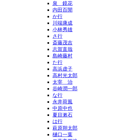
泉 鏡花
内田百閒
か行
川端康成
小林秀雄
さ行
斎藤茂吉
志賀直哉
島崎藤村
た行
高浜虚子
高村光太郎
太宰 治
谷崎潤一郎
な行
永井荷風
中原中也
夏目漱石
は行
萩原朔太郎
樋口一葉