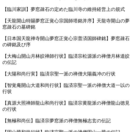
【臨川家訓】夢窓疎石の定めた臨川寺の維持経営上の規式
【天龍開山特賜夢窓正覚心宗国師塔銘并序】天龍寺開山の夢
窓疎石の墓碑銘
【日本国天龍禅寺開山夢窓正覚心宗普済国師碑銘】夢窓疎石
の碑銘及び序
【大梅山開山月林皎禅師行状】臨済宗松源派の禅僧月林道皎
の伝記
【大陽和尚行実】臨済宗聖一派の禅僧大陽義冲の行状
【智覚庵開山大道和尚行状】臨済宗聖一派の禅僧大道一以の
行状
【真源大照禅師龍山和尚行状】臨済宗黄龍派の禅僧龍山徳見
の行状
【無極和尚伝】臨済宗夢窓派の禅僧無極志玄の伝記