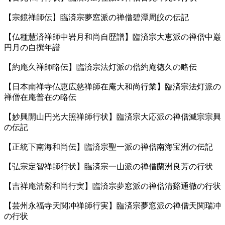
【宗鏡禅師伝】臨済宗夢窓派の禅僧碧潭周皎の伝記
【仏種慧済禅師中岩月和尚自歴譜】臨済宗大恵派の禅僧中巌
円月の自撰年譜
【約庵久禅師略伝】臨済宗法灯派の僧約庵徳久の略伝
【日本南禅寺仏恵広慈禅師在庵大和尚行業】臨済宗法灯派の
禅僧在庵普在の略伝
【妙興開山円光大照禅師行状】臨済宗大応派の禅僧滅宗宗興
の伝記
【正統下南海和尚伝】臨済宗聖一派の禅僧南海宝洲の伝記
【弘宗定智禅師行状】臨済宗一山派の禅僧蘭洲良芳の行状
【吉祥庵清谿和尚行実】臨済宗夢窓派の禅僧清谿通徹の行状
【芸州永福寺天関冲禅師行実】臨済宗夢窓派の禅僧天関瑞冲
の行状