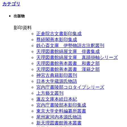
カテゴリ
出版物
影印資料
正倉院古文書影印集成
尊経閣善本影印集成
鉄心斎文庫 伊勢物語古注釈叢刊
天理図書館綿屋文庫 俳書集成
天理図書館綿屋文庫 真蹟掛軸シリーズ
天理図書館善本叢書 和書之部
天理図書館善本叢書 漢籍之部
神宮古典籍影印叢刊
日本大学蔵源氏物語
宮内庁書陵部コロタイプシリーズ
上方藝文叢刊
蓬左文庫本続日本紀
宮内庁書陵部本影印集成
東京大学史料編纂所叢書
尾州家河内本源氏物語
新天理図書館善本叢書