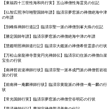
【東福四十三世性海和尚行実】五山禅僧性海霊見の伝記
【仏智広照浄印翊聖国師年譜】臨済宗夢窓派の禅僧絶海中津
の年譜
【別峰殊禅師行道記】臨済宗聖一派の禅僧別峯大殊の伝記
【勝定国師年譜】臨済宗夢窓派の禅僧絶海中津の年譜
【慧鑑明照禅師道行記】臨済宗大鑑派の禅僧希世霊彦の行状
【万松山泉龍禅寺普覚円光禅師伝】臨済宗幻住派の禅僧白崖
宝生の行状
【南禅哲岩浚禅師行状】臨済宗聖一派本成門派の禅僧哲岩祖
浚の行状
【前南禅一庵麟禅師行状】臨済宗黄龍派の禅僧一庵一麟の行
状
【常光国師行実】臨済宗夢窓派の禅僧空谷明応の行状
【普済禅師行記】曹洞宗禅僧普済善救の伝記