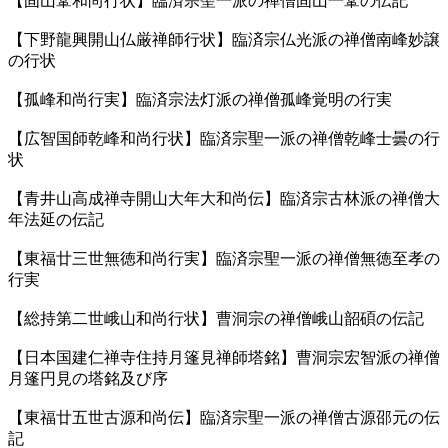
【固山鞏和尚行状】臨済宗聖一派の禅僧固山一鞏の伝記
【下野龍興開山仏厳禅師行状】臨済宗仏光派の禅僧南峰妙譲
の行状
【孤峰和尚行実】臨済宗法灯派の禅僧孤峰覚明の行実
【広智国師乾峰和尚行状】臨済宗聖一派の禅僧乾峰士曇の行
状
【青井山高成禅寺開山大年大和尚伝】臨済宗古林派の禅僧大
年法延の伝記
【東福廿三世無徳和尚行実】臨済宗聖一派の禅僧無徳至孝の
行実
【総持第二世峨山和尚行状】曹洞宗の禅僧峨山韶碩の伝記
【日本国建仁禅寺住持月篷見禅師塔銘】曹洞宗宏智派の禅僧
月篷円見の塔銘及び序
【東福廿五世古源和尚伝】臨済宗聖一派の禅僧古源邵元の伝
記