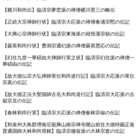
【横川和尚伝】臨済宗夢窓派の禅僧横川景三の略伝
【正続大宗禅師行状】臨済宗大応派の禅僧春浦宗煕の伝記
【大興心宗禅師行状】臨済宗東海派の祖悟溪宗頓の伝記
【曇英和尚行状】曹洞宗通幻派の禅僧曇英慧応の伝記
【幻住九世一華碩由大禅師行実之状】臨済宗幻住派の禅僧一
華碩由の伝記
【故大徳仏宗大弘禅師実伝和尚道行記】臨済宗大応派の実伝
宗真の伝記
【故大徳正法大聖国師古岳大和尚道行記】臨済宗大応派の古
嶽宗亘の伝記
【春林和尚行実】臨済宗大応派の禅僧春林宗俶の伝記
【和泉州大鳥郡堺南荘龍興山南宗禅寺開山前住大徳特賜正覚
普通国師大林和尚塔銘】臨済宗徹翁派の大林宗套の伝記