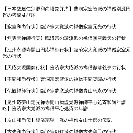
【日本故建仁別源和尚塔銘并序】曹洞宗宏智派の禅僧別源円
旨の塔銘及び序
【寂室和尚行状】臨済宗大覚派の禅僧寂室元光の行状
【無雲天禅師行実】臨済宗の環溪派の禅僧無雲義天の行状
【江州永源寺開山円応禅師行状】臨済宗大覚派の禅僧寂室元
光の行状
【天応大現国師行状】臨済宗大応派の禅僧徹翁義亨の行状
【不聞和尚行状】曹洞宗宏智派の禅僧不聞契聞の行状
【仏観禅師行状】臨済宗夢窓派の禅僧青山慈永の行状
【尾州応夢山定光禅寺開山勅諡覚源禅師平心処斉和尚年譜
略】臨済宗大覚派の禅僧平心処斉の年譜
【友山和尚伝】臨済宗聖一派の禅僧友山士偲の伝記
【古先和尚行状】臨済宗幻住派の禅僧古先印元の行状