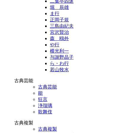
二葉亭四迷
堀 辰雄
ま行
正岡子規
三島由紀夫
宮沢賢治
森 鴎外
や行
横光利一
与謝野晶子
ら・わ行
若山牧水
古典芸能
古典芸能
能
狂言
浄瑠璃
歌舞伎
古典複製
古典複製