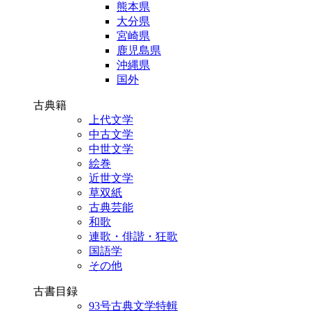
熊本県
大分県
宮崎県
鹿児島県
沖縄県
国外
古典籍
上代文学
中古文学
中世文学
絵巻
近世文学
草双紙
古典芸能
和歌
連歌・俳諧・狂歌
国語学
その他
古書目録
93号古典文学特輯