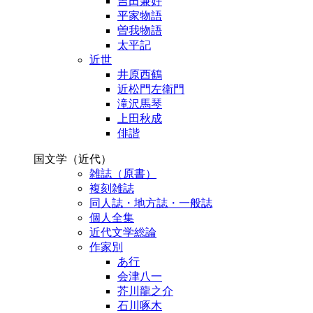
吉田兼好
平家物語
曽我物語
太平記
近世
井原西鶴
近松門左衛門
滝沢馬琴
上田秋成
俳諧
国文学（近代）
雑誌（原書）
複刻雑誌
同人誌・地方誌・一般誌
個人全集
近代文学総論
作家別
あ行
会津八一
芥川龍之介
石川啄木