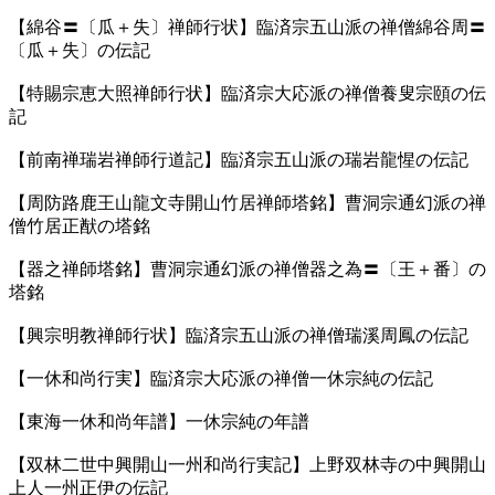
【綿谷〓〔瓜＋失〕禅師行状】臨済宗五山派の禅僧綿谷周〓
〔瓜＋失〕の伝記
【特賜宗恵大照禅師行状】臨済宗大応派の禅僧養叟宗頤の伝
記
【前南禅瑞岩禅師行道記】臨済宗五山派の瑞岩龍惺の伝記
【周防路鹿王山龍文寺開山竹居禅師塔銘】曹洞宗通幻派の禅
僧竹居正猷の塔銘
【器之禅師塔銘】曹洞宗通幻派の禅僧器之為〓〔王＋番〕の
塔銘
【興宗明教禅師行状】臨済宗五山派の禅僧瑞溪周鳳の伝記
【一休和尚行実】臨済宗大応派の禅僧一休宗純の伝記
【東海一休和尚年譜】一休宗純の年譜
【双林二世中興開山一州和尚行実記】上野双林寺の中興開山
上人一州正伊の伝記