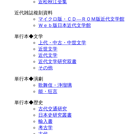
近松秋江全集
近代雑誌複刻資料
マイクロ版・ＣＤ―ＲＯＭ版近代文学館
Ｗｅｂ版日本近代文学館
単行本◆文学
上代・中古・中世文学
近世文学
近代文学
近代文学研究双書
その他
単行本◆演劇
歌舞伎・浄瑠璃
能・狂言
単行本◆歴史
古代交通研究
日本史研究叢書
輸入書
考古学
古代