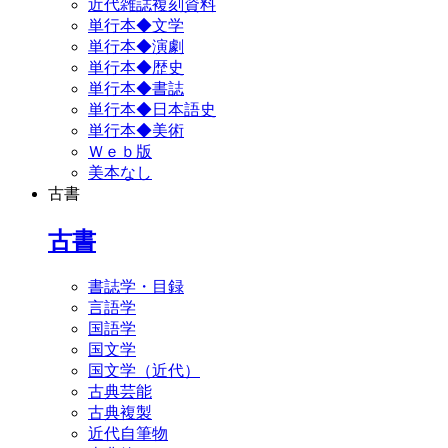
近代雑誌複刻資料
単行本◆文学
単行本◆演劇
単行本◆歴史
単行本◆書誌
単行本◆日本語史
単行本◆美術
Ｗｅｂ版
美本なし
古書
古書
書誌学・目録
言語学
国語学
国文学
国文学（近代）
古典芸能
古典複製
近代自筆物