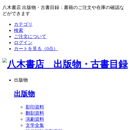
八木書店 出版物・古書目録：書籍のご注文や在庫の確認な
どができます
カテゴリ
検索
ご注文について
ログイン
カートを見る
（0点）
出版物
出版物
影印資料
翻刻資料
演劇資料
文学全集