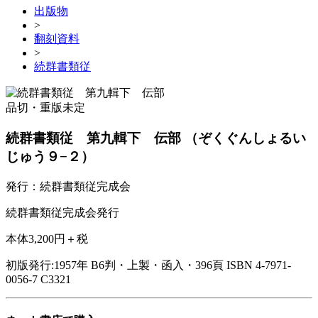
出版物
>
翻刻資料
>
続群書類従
品切・重版未定
続群書類従 第九輯下 伝部
（ぞくぐんしょるい
じゅう９−２）
発行：続群書類従完成会
続群書類従完成会発行
本体3,200円＋税
初版発行:1957年
B6判・上製・函入・396頁
ISBN 4-7971-
0056-7 C3321