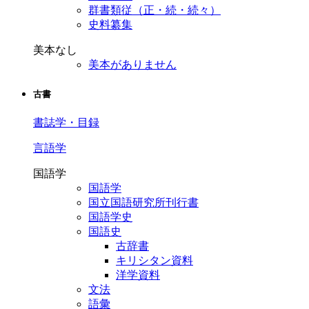
群書類従（正・続・続々）
史料纂集
美本なし
美本がありません
古書
書誌学・目録
言語学
国語学
国語学
国立国語研究所刊行書
国語学史
国語史
古辞書
キリシタン資料
洋学資料
文法
語彙