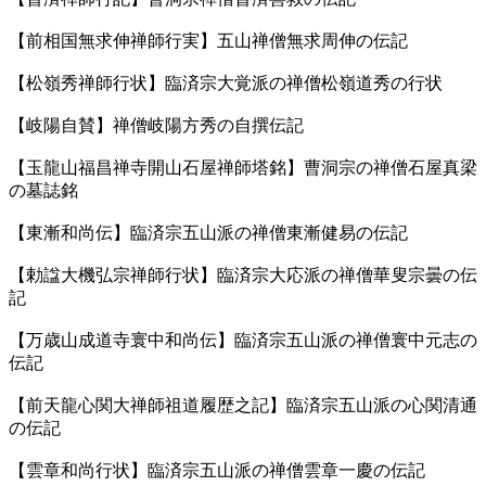
【前相国無求伸禅師行実】五山禅僧無求周伸の伝記
【松嶺秀禅師行状】臨済宗大覚派の禅僧松嶺道秀の行状
【岐陽自賛】禅僧岐陽方秀の自撰伝記
【玉龍山福昌禅寺開山石屋禅師塔銘】曹洞宗の禅僧石屋真梁
の墓誌銘
【東漸和尚伝】臨済宗五山派の禅僧東漸健易の伝記
【勅諡大機弘宗禅師行状】臨済宗大応派の禅僧華叟宗曇の伝
記
【万歳山成道寺寰中和尚伝】臨済宗五山派の禅僧寰中元志の
伝記
【前天龍心関大禅師祖道履歴之記】臨済宗五山派の心関清通
の伝記
【雲章和尚行状】臨済宗五山派の禅僧雲章一慶の伝記