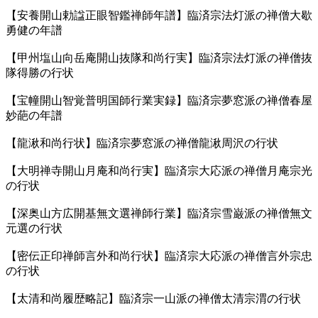
【安養開山勅諡正眼智鑑禅師年譜】臨済宗法灯派の禅僧大歇
勇健の年譜
【甲州塩山向岳庵開山抜隊和尚行実】臨済宗法灯派の禅僧抜
隊得勝の行状
【宝幢開山智覚普明国師行業実録】臨済宗夢窓派の禅僧春屋
妙葩の年譜
【龍湫和尚行状】臨済宗夢窓派の禅僧龍湫周沢の行状
【大明禅寺開山月庵和尚行実】臨済宗大応派の禅僧月庵宗光
の行状
【深奥山方広開基無文選禅師行業】臨済宗雪巌派の禅僧無文
元選の行状
【密伝正印禅師言外和尚行状】臨済宗大応派の禅僧言外宗忠
の行状
【太清和尚履歴略記】臨済宗一山派の禅僧太清宗渭の行状