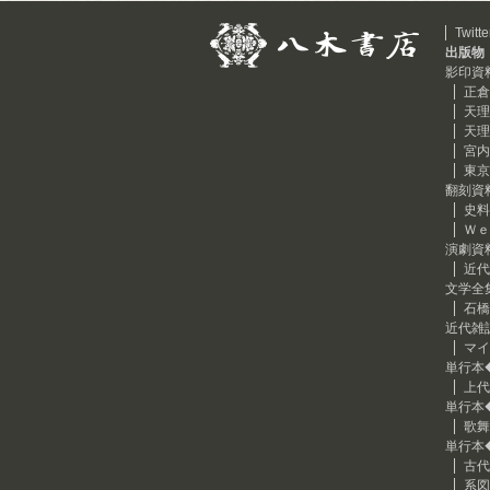
Twitte
出版物
影印資
正倉
天理
天理
宮内
東京
翻刻資
史料
Ｗｅ
演劇資
近代
文学全
石橋
近代雑
マイ
単行本
上代
単行本
歌舞
単行本
古代
系図