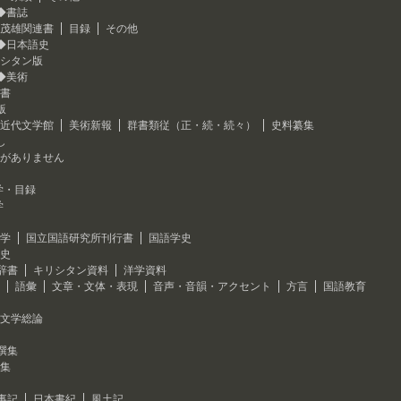
◆書誌
茂雄関連書
目録
その他
◆日本語史
シタン版
◆美術
書
版
近代文学館
美術新報
群書類従（正・続・続々）
史料纂集
し
がありません
学・目録
学
学
国立国語研究所刊行書
国語学史
史
辞書
キリシタン資料
洋学資料
語彙
文章・文体・表現
音声・音韻・アクセント
方言
国語教育
文学総論
撰集
集
事記
日本書紀
風土記