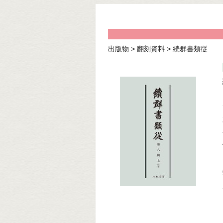
出版物
>
翻刻資料
>
続群書類従