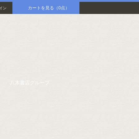
カートを見る
（0点）
イン
八木書店グループ