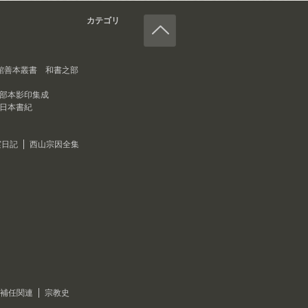
カテゴリ
館善本叢書 和書之部
部本影印集成
日本書紀
実日記
西山宗因全集
補任関連
宗教史