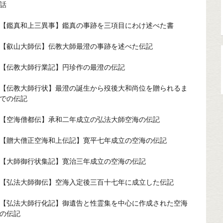
話
【鑑真和上三異事】鑑真の事跡を三項目にわけ述べた書
【叡山大師伝】伝教大師最澄の事跡を述べた伝記
【伝教大師行業記】円珍作の最澄の伝記
【伝教大師行状】最澄の誕生から歿後大和尚位を贈られるま
での伝記
【空海僧都伝】承和二年成立の弘法大師空海の伝記
【贈大僧正空海和上伝記】寛平七年成立の空海の伝記
【大師御行状集記】寛治三年成立の空海の伝記
【弘法大師御伝】空海入定後三百十七年に成立した伝記
【弘法大師行化記】御遺告と性霊集を中心に作成された空海
の伝記