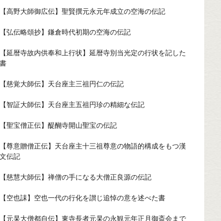
【高野大師御広伝】聖賢撰元永元年成立の空海の伝記
【弘伝略頌抄】鎌倉時代初期の空海の伝記
【延暦寺故内供奉和上行状】延暦寺別当光定の行状を記した
書
【慈覚大師伝】天台座主三祖円仁の伝記
【智証大師伝】天台座主五祖円珍の精細な伝記
【聖宝僧正伝】醍醐寺開山聖宝の伝記
【尊意贈僧正伝】天台座主十三祖尊意の物語的構成をもつ漢
文伝記
【慈慧大師伝】禅僧の手になる大僧正良源の伝記
【空也誄】空也一代の行化を讃じ追悼の意を述べた書
【元杲大僧都自伝】東寺長者元杲の永観元年正月御斎会まで