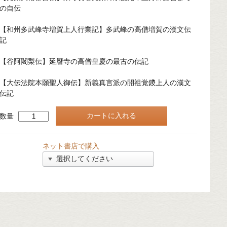
の自伝
【和州多武峰寺増賀上人行業記】多武峰の高僧増賀の漢文伝
記
【谷阿闍梨伝】延暦寺の高僧皇慶の最古の伝記
【大伝法院本願聖人御伝】新義真言派の開祖覚鑁上人の漢文
伝記
数量
ネット書店で購入