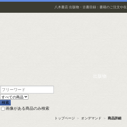
八木書店 出版物・古書目録：書籍のご注文や
出版物
画像がある商品のみ検索
トップページ
＞
オンデマンド
＞
商品詳細