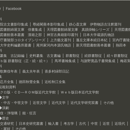
r
Facebook
料
院古文書影印集成
尊経閣善本影印集成
鉄心斎文庫 伊勢物語古注釈叢刊
図書館綿屋文庫 俳書集成
天理図書館綿屋文庫 真蹟掛軸シリーズ
天理図書
図書館善本叢書 漢籍之部
神宮古典籍影印叢刊
日本大学蔵源氏物語
庁書陵部コロタイプシリーズ
上方藝文叢刊
蓬左文庫本続日本紀
宮内庁書陵
大学史料編纂所叢書
尾州家河内本源氏物語
新天理図書館善本叢書
熱田本 
料
纂集 古記録編
史料纂集 古文書編
群書類従
続群書類従
続々群書類従
ｂ版 群書類従（正・続・続々）
馬琴書翰集成
与謝野寛晶子書簡集成
梅若
料
歌舞伎年表
義太夫年表
喜多村緑郎日記
集
忍月全集
徳田秋聲全集
近松秋江全集
誌複刻資料
クロ版・ＣＤ―ＲＯＭ版近代文学館
Ｗｅｂ版日本近代文学館
◆文学
・中古・中世文学
近世文学
近代文学
近代文学研究双書
その他
◆演劇
伎・浄瑠璃
能・狂言
◆歴史
交通研究
日本史研究叢書
輸入書
考古学
古代
中世
近世
近現代
・家紋
その他