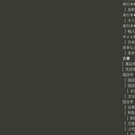
単行本
反町
単行本
キリ
単行本
輸入
Ｗｅｂ
日本
美本な
美本
古書
書誌
言語
国語学
国語
国語
古
文法
国文学
古典
和歌
勅
万葉
上代
古