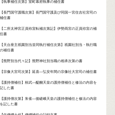
【執事補任次第】室町幕府執事の補任書
【長門国守護職次第】長門国守護及び同国一宮住吉社宮司の
補任書
【二所太神宮正員袮宜転補次第記】伊勢両宮の正員祢宜の補
任書
【天台座主祇園別当並同執行補任次第】祇園社別当・執行職
の補任書
【熊野別当代々記】熊野神社別当職の相承次第の書
【宗像大宮司次第】延喜—弘安年間の宗像社大宮司の補任書
【護持僧補任】桓武—醍醐天皇の護持僧補任と修法の内容を
記した書
【護持僧次第】朱雀—後嵯峨天皇の護持僧補任と修法の内容
を記した書
【任僧綱土代】僧綱補任の記録文書