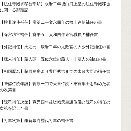
【法住寺殿御移徙部類】永暦二年後白河上皇の法住寺殿移徙
に関する部類記
【検非違使補任】宝治二—文永四年の検非違使補任の書
【春宮坊官補任】寛平五—貞和四年東宮職員の補任書
【外記補任】天応元—康暦二年の太政官の大少外記補任の書
【蔵人補任】蔵人頭・五位六位の蔵人・非蔵人の補任の書
【相国歴名】藤原良房より豊臣秀吉までの太政大臣の補任書
【菅儒侍読年譜】菅原一門で天皇侍読・東宮学士を勤めた者
の次第書
【院司補任次第】寛元四年後嵯峨天皇譲位儀と院司の補任の
次第を記した書
【将軍次第】鎌倉幕府歴代将軍の補任書