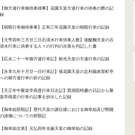
【御方違行幸御供奉雑事】花園天皇方違行幸の供奉の際の記
録
【朝覲行幸御供奉事】正和三年花園天皇の朝覲行幸の記録
【元亨四年三月廿三日石清水行幸供奉人数】後醍醐天皇の石
清水行幸に供奉する人々の行列の次第を列記した書
【応永二十一年御方違行幸記】称光天皇の方違行幸の記録
【永享九年十月廿一日行幸記】後花園天皇の足利義政室町亭
への御方違行幸の折の記録
【天正年中聚楽亭両度行幸日次記】西洞院時慶の日記から聚
楽亭両度の行幸の記事を抄出した記録
【御幸始部類記】歴代天皇の譲位後における御幸始及び附随
の諸儀についての部類記
【御幸始次第】元弘四年光厳天皇の御幸始の記録