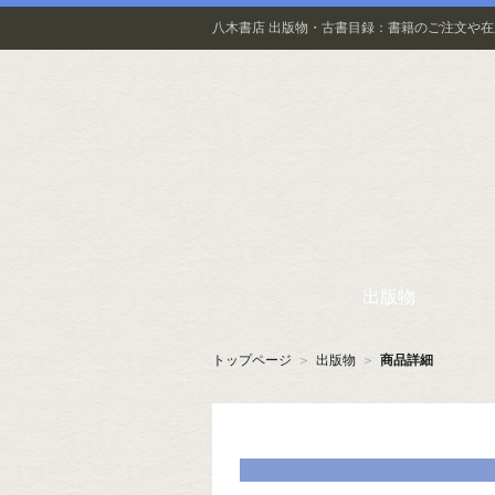
八木書店 出版物・古書目録：書籍のご注文や
出版物
トップページ
＞
出版物
＞
商品詳細