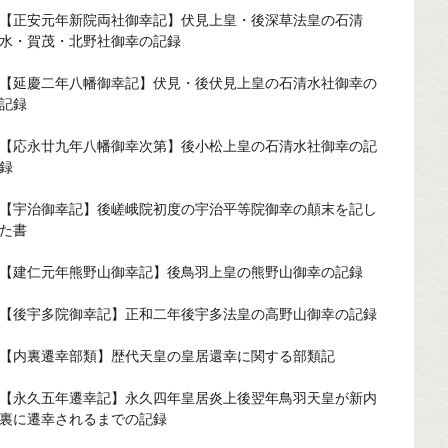
【正安元年新院両社御幸記】伏見上皇・後深草法皇の石清
水・賀茂・北野社御幸の記録
【延慶二年八幡御幸記】伏見・後伏見上皇の石清水社御幸の
記録
【応永廿九年八幡御幸次第】後小松上皇の石清水社御幸の記
録
【宇治御幸記】後嵯峨院初度の宇治平等院御幸の顛末を記し
た書
【建仁元年熊野山御幸記】後鳥羽上皇の熊野山御幸の記録
【後宇多院御幸記】正和二年後宇多法皇の高野山御幸の記録
【内裏遷幸部類】歴代天皇の皇居還幸に関する部類記
【永久五年遷幸記】永久四年皇居炎上後翌年鳥羽天皇が新内
裏に遷幸されるまでの記録