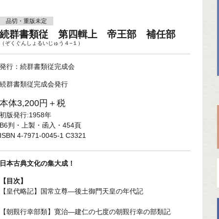
品切・重版未定
続群書類従 第四輯上 帝王部 補任部
（ぞくぐんしょるいじゅう４−１）
発行：続群書類従完成会
続群書類従完成会発行
本体3,200円＋税
初版発行:1958年
B6判・上製・函入・454頁
ISBN 4-7971-0045-1 C3321
日本古典文化の集大成！
【目次】
【皇代略記】国常立尊—後土御門天皇の年代記
【朝覲行幸部類】寛治—建仁の七度の朝覲行幸の部類記