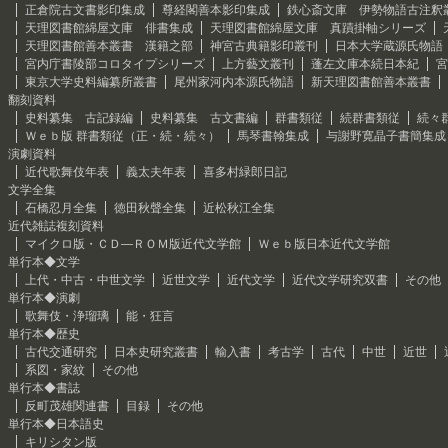
正倉院古文書影印集成
尊経閣善本影印集成
鉄心斎文庫 伊勢物語古注釈
天理図書館綿屋文庫 俳書集成
天理図書館綿屋文庫 真蹟掛軸シリーズ
天理図書館善本叢書 漢籍之部
神宮古典籍影印叢刊
日本大学蔵源氏物語
宮内庁書陵部コロタイプシリーズ
上方藝文叢刊
蓬左文庫本続日本紀
宮
東京大学史料編纂所叢書
尾州家河内本源氏物語
新天理図書館善本叢書
翻刻資料
史料纂集 古記録編
史料纂集 古文書編
群書類従
続群書類従
続々
Ｗｅｂ版 群書類従（正・続・続々）
馬琴書翰集成
与謝野寛晶子書簡集成
演劇資料
近代歌舞伎年表
義太夫年表
喜多村緑郎日記
文学全集
石橋忍月全集
徳田秋聲全集
近松秋江全集
近代雑誌複刻資料
マイクロ版・ＣＤ―ＲＯＭ版近代文学館
Ｗｅｂ版日本近代文学館
単行本◆文学
上代・中古・中世文学
近世文学
近代文学
近代文学研究双書
その他
単行本◆演劇
歌舞伎・浄瑠璃
能・狂言
単行本◆歴史
古代交通研究
日本史研究叢書
輸入書
考古学
古代
中世
近世
系図・家紋
その他
単行本◆書誌
反町茂雄関連書
目録
その他
単行本◆日本語史
キリシタン版