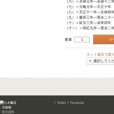
（六）＝永禄元年—永禄十二
（七）＝元亀元年—天正十年
（八）＝天正十一年—文禄四
（九）＝慶長三年—寛永二十
（十）＝延宝三年—貞享四年
（十一）＝明応九年—寛永二
数量
ネット書店で購
Twitter
Facebook
出版物
影印資料