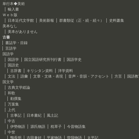
単行本◆美術
輸入書
Ｗｅｂ版
日本近代文学館
美術新報
群書類従（正・続・続々）
史料纂集
美本なし
美本がありません
古書
書誌学・目録
言語学
国語学
国語学
国立国語研究所刊行書
国語学史
国語史
古辞書
キリシタン資料
洋学資料
文法
語彙
文章・文体・表現
音声・音韻・アクセント
方言
国語教
国文学
古典文学総論
和歌
勅撰集
万葉集
上代
古事記
日本書紀
風土記
中古
伊勢物語
源氏物語
枕草子
今昔物語集
中世
鴨長明
吉田兼好
平家物語
曽我物語
太平記