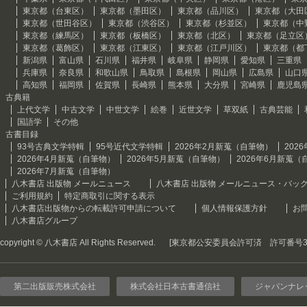
東京都（台東区）
東京都（墨田区）
東京都（品川区）
東京都（大田
東京都（世田谷区）
東京都（渋谷区）
東京都（杉並区）
東京都（中
東京都（練馬区）
東京都（板橋区）
東京都（北区）
東京都（足立区
東京都（葛飾区）
東京都（江東区）
東京都（江戸川区）
東京都（都
新潟県
富山県
石川県
福井県
岐阜県
静岡県
愛知県
三重県
兵庫県
奈良県
和歌山県
鳥取県
島根県
岡山県
広島県
山口
高知県
福岡県
佐賀県
長崎県
熊本県
大分県
宮崎県
鹿児島
古典籍
上代文学
中古文学
中世文学
絵巻
近世文学
草双紙
古典芸能
国語学
その他
古書目録
93号古典文学特輯
95号近代文学特輯
2026年2月新蒐（自筆物）
202
2026年4月新蒐（自筆物）
2026年5月新蒐（自筆物）
2026年6月新蒐（
2026年7月新蒐（自筆物）
八木書店 出版物 メールニュース
八木書店 出版物 メールニュース・バッ
ご利用規約
特定商取引に関する表示
八木書店出版物からの転載許可申請について
個人情報保護方針
お
八木書店グループ
copyright © 八木書店 All Rights Reserved.
[東京都公安委員会許可済 許可番号301
第二出版販売株式会社
株式会社日本古書通信社
ジャパンナレ