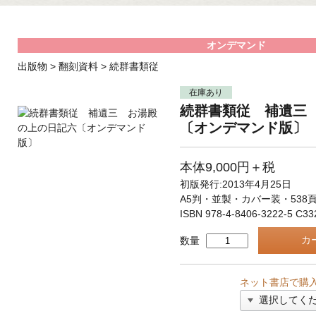
オンデマンド
出版物
>
翻刻資料
>
続群書類従
在庫あり
続群書類従 補遺三
〔オンデマンド版〕
本体9,000円＋税
初版発行:2013年4月25日
A5判・並製・カバー装・538
ISBN 978-4-8406-3222-5 C33
数量
ネット書店で購