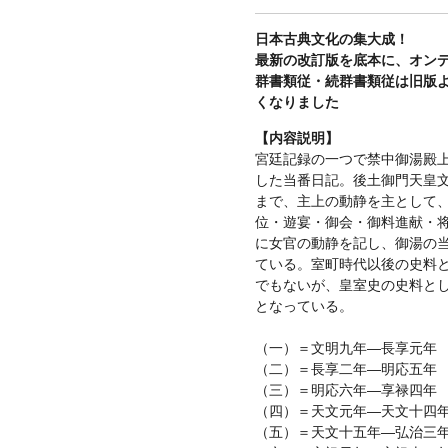
日本古典文化の集大成！
最新の改訂版を底本に、オン
群書類従・続群書類従は旧版
くなりました
【内容説明】
宮廷記録の一つで禁中御湯殿
した当番日記。後土御門天皇
まで、主上の動静を主として
位・遊宴・御会・御料進献・
に女官の動静を記し、御湯の
ている。室町時代以後の史料
でもないが、皇室史の史料と
となっている。
（一）＝文明九年—長享元年
（二）＝長享二年—明応五年
（三）＝明応六年—享禄四年
（四）＝天文元年—天文十四
（五）＝天文十五年—弘治三