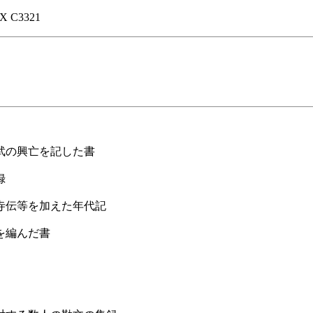
-X C3321
武の興亡を記した書
録
寺伝等を加えた年代記
を編んだ書