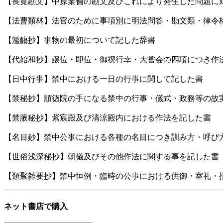
【長寛勘文】中原業倫の勘文及びこれにより発生した問題に
【法曹類林】法官のために事項別に明法問答・勘文類・律令
【濫觴抄】事物の最初について記した辞書
【代始和抄】譲位・即位・御禊行幸・大嘗会の四項につき作
【日中行事】禁中における一日の行事に関して記した書
【禁秘抄】順徳院の手になる禁中の行事・儀式・政務等の故
【禁腋秘抄】紫宸殿及び清涼殿内における作法を記した書
【名目鈔】禁中公事における各種の名目につき訓み方・呼び
【世俗浅深秘抄】朝儀及びその他作法に関する事を記した書
【類聚雑要抄】禁中恒例・臨時の公事における供御・室礼・
ネット書店で購入