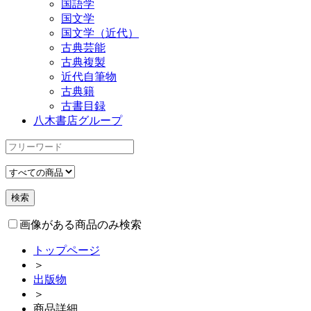
国語学
国文学
国文学（近代）
古典芸能
古典複製
近代自筆物
古典籍
古書目録
八木書店グループ
画像がある商品のみ検索
トップページ
＞
出版物
＞
商品詳細