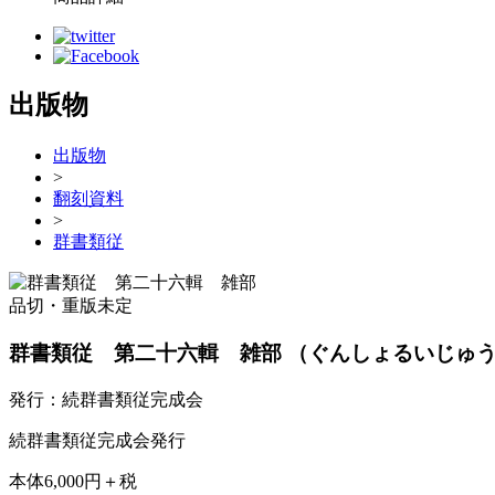
出版物
出版物
>
翻刻資料
>
群書類従
品切・重版未定
群書類従 第二十六輯 雑部
（ぐんしょるいじゅ
発行：続群書類従完成会
続群書類従完成会発行
本体6,000円＋税