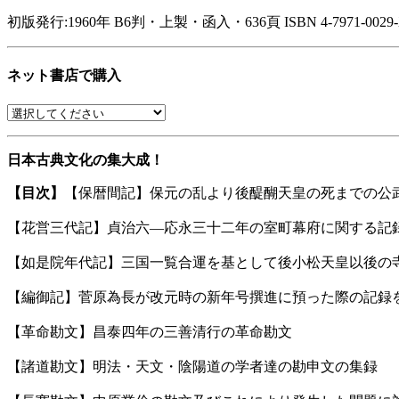
初版発行:1960年
B6判・上製・函入・636頁
ISBN 4-7971-0029
ネット書店で購入
日本古典文化の集大成！
【目次】
【保暦間記】保元の乱より後醍醐天皇の死までの公
【花営三代記】貞治六—応永三十二年の室町幕府に関する記
【如是院年代記】三国一覧合運を基として後小松天皇以後の
【編御記】菅原為長が改元時の新年号撰進に預った際の記録
【革命勘文】昌泰四年の三善清行の革命勘文
【諸道勘文】明法・天文・陰陽道の学者達の勘申文の集録