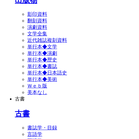
影印資料
翻刻資料
演劇資料
文学全集
近代雑誌複刻資料
単行本◆文学
単行本◆演劇
単行本◆歴史
単行本◆書誌
単行本◆日本語史
単行本◆美術
Ｗｅｂ版
美本なし
古書
古書
書誌学・目録
言語学