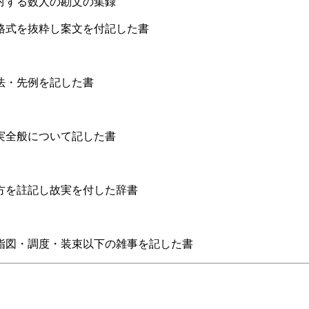
対する数人の勘文の集録
格式を抜粋し案文を付記した書
法・先例を記した書
実全般について記した書
方を註記し故実を付した辞書
指図・調度・装束以下の雑事を記した書