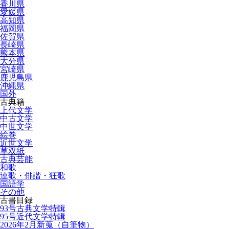
香川県
愛媛県
高知県
福岡県
佐賀県
長崎県
熊本県
大分県
宮崎県
鹿児島県
沖縄県
国外
古典籍
上代文学
中古文学
中世文学
絵巻
近世文学
草双紙
古典芸能
和歌
連歌・俳諧・狂歌
国語学
その他
古書目録
93号古典文学特輯
95号近代文学特輯
2026年2月新蒐（自筆物）