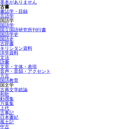
美本がありません
古書
書誌学・目録
言語学
国語学
国語学
国立国語研究所刊行書
国語学史
国語史
古辞書
キリシタン資料
洋学資料
文法
語彙
文章・文体・表現
音声・音韻・アクセント
方言
国語教育
国文学
古典文学総論
和歌
勅撰集
万葉集
上代
古事記
日本書紀
風土記
中古