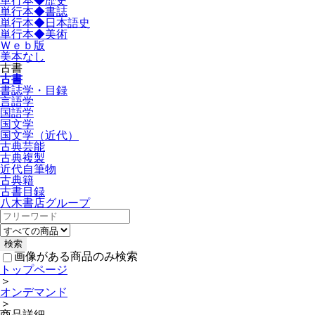
単行本◆歴史
単行本◆書誌
単行本◆日本語史
単行本◆美術
Ｗｅｂ版
美本なし
古書
古書
書誌学・目録
言語学
国語学
国文学
国文学（近代）
古典芸能
古典複製
近代自筆物
古典籍
古書目録
八木書店グループ
画像がある商品のみ検索
トップページ
＞
オンデマンド
＞
商品詳細