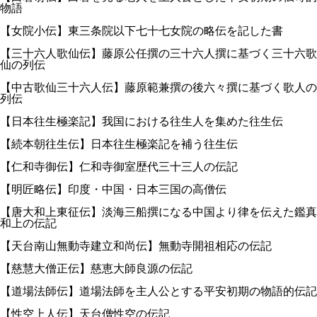
物語
【女院小伝】東三条院以下七十七女院の略伝を記した書
【三十六人歌仙伝】藤原公任撰の三十六人撰に基づく三十六歌
仙の列伝
【中古歌仙三十六人伝】藤原範兼撰の後六々撰に基づく歌人の
列伝
【日本往生極楽記】我国における往生人を集めた往生伝
【続本朝往生伝】日本往生極楽記を補う往生伝
【仁和寺御伝】仁和寺御室歴代三十三人の伝記
【明匠略伝】印度・中国・日本三国の高僧伝
【唐大和上東征伝】淡海三船撰になる中国より律を伝えた鑑真
和上の伝記
【天台南山無動寺建立和尚伝】無動寺開祖相応の伝記
【慈慧大僧正伝】慈恵大師良源の伝記
【道場法師伝】道場法師を主人公とする平安初期の物語的伝記
【性空上人伝】天台僧性空の伝記