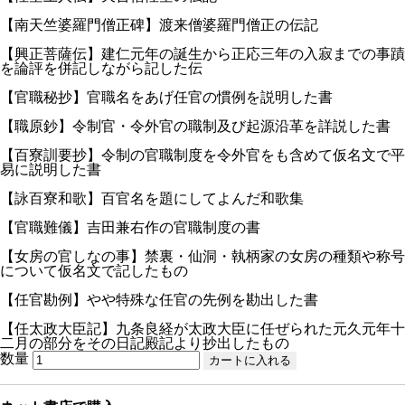
【南天竺婆羅門僧正碑】渡来僧婆羅門僧正の伝記
【興正菩薩伝】建仁元年の誕生から正応三年の入寂までの事蹟
を論評を併記しながら記した伝
【官職秘抄】官職名をあげ任官の慣例を説明した書
【職原鈔】令制官・令外官の職制及び起源沿革を詳説した書
【百寮訓要抄】令制の官職制度を令外官をも含めて仮名文で平
易に説明した書
【詠百寮和歌】百官名を題にしてよんだ和歌集
【官職難儀】吉田兼右作の官職制度の書
【女房の官しなの事】禁裏・仙洞・執柄家の女房の種類や称号
について仮名文で記したもの
【任官勘例】やや特殊な任官の先例を勘出した書
【任太政大臣記】九条良経が太政大臣に任ぜられた元久元年十
二月の部分をその日記殿記より抄出したもの
数量