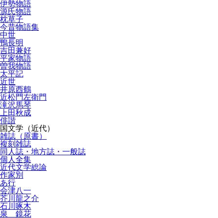
伊勢物語
源氏物語
枕草子
今昔物語集
中世
鴨長明
吉田兼好
平家物語
曽我物語
太平記
近世
井原西鶴
近松門左衛門
滝沢馬琴
上田秋成
俳諧
国文学（近代）
雑誌（原書）
複刻雑誌
同人誌・地方誌・一般誌
個人全集
近代文学総論
作家別
あ行
会津八一
芥川龍之介
石川啄木
泉 鏡花