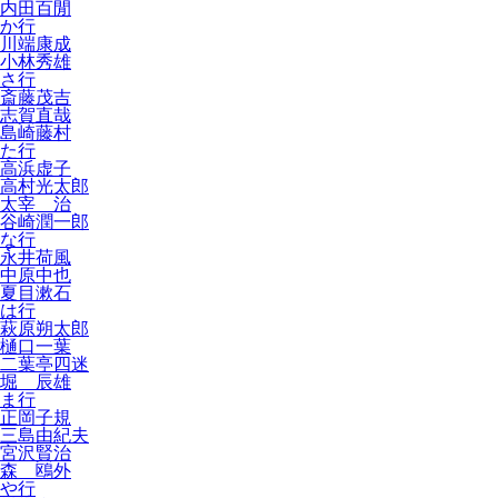
内田百閒
か行
川端康成
小林秀雄
さ行
斎藤茂吉
志賀直哉
島崎藤村
た行
高浜虚子
高村光太郎
太宰 治
谷崎潤一郎
な行
永井荷風
中原中也
夏目漱石
は行
萩原朔太郎
樋口一葉
二葉亭四迷
堀 辰雄
ま行
正岡子規
三島由紀夫
宮沢賢治
森 鴎外
や行