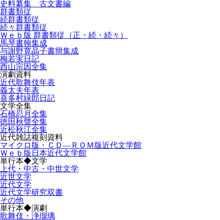
史料纂集 古文書編
群書類従
続群書類従
続々群書類従
Ｗｅｂ版 群書類従（正・続・続々）
馬琴書翰集成
与謝野寛晶子書簡集成
梅若実日記
西山宗因全集
演劇資料
近代歌舞伎年表
義太夫年表
喜多村緑郎日記
文学全集
石橋忍月全集
徳田秋聲全集
近松秋江全集
近代雑誌複刻資料
マイクロ版・ＣＤ―ＲＯＭ版近代文学館
Ｗｅｂ版日本近代文学館
単行本◆文学
上代・中古・中世文学
近世文学
近代文学
近代文学研究双書
その他
単行本◆演劇
歌舞伎・浄瑠璃