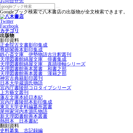
お問合せ先
Googleブック検索で八木書店の出版物が全文検索できます。
Twitter
Facebook
カテゴリ
出版物
影印資料
正倉院古文書影印集成
尊経閣善本影印集成
鉄心斎文庫 伊勢物語古注釈叢刊
天理図書館綿屋文庫 俳書集成
天理図書館綿屋文庫 真蹟掛軸シリーズ
天理図書館善本叢書 和書之部
天理図書館善本叢書 漢籍之部
神宮古典籍影印叢刊
日本大学蔵源氏物語
宮内庁書陵部コロタイプシリーズ
上方藝文叢刊
蓬左文庫本続日本紀
宮内庁書陵部本影印集成
東京大学史料編纂所叢書
尾州家河内本源氏物語
新天理図書館善本叢書
熱田本 日本書紀
翻刻資料
史料纂集 古記録編