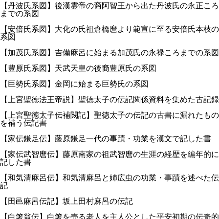
【丹波氏系図】後漢霊帝の裔阿智王から出た丹波氏の永正ころ
までの系図
【安倍氏系図】大化の氏祖倉橋麿より範宣に至る安倍氏本枝の
系図
【加茂氏系図】吉備麻呂に始まる加茂氏の永禄ころまでの系図
【豊原氏系図】天武天皇の後裔豊原氏の系図
【巨勢氏系図】金岡に始まる巨勢氏の系図
【上宮聖徳法王帝説】聖徳太子の伝記関係資料を集めた古記録
【上宮聖徳太子伝補闕記】聖徳太子の伝記の古書に漏れたもの
を補う伝記書
【家伝鎌足伝】藤原鎌足一代の事蹟・功業を漢文で記した書
【家伝武智麿伝】藤原南家の祖武智麿の生涯の経歴を編年的に
記した書
【和気清麻呂伝】和気清麻呂と姉広虫の功業・事蹟を述べた伝
記
【田邑麻呂伝記】坂上田村麻呂の伝記
【白箸翁伝】白箸を売る老人を主人公とした平安初期の伝奇的