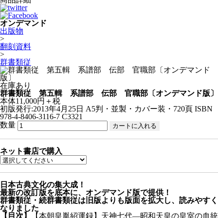
オンデマンド
出版物
>
翻刻資料
>
群書類従
在庫あり
群書類従 第五輯 系譜部 伝部 官職部〔オンデマンド版〕
本体11,000円＋税
初版発行:2013年4月25日
A5判・並製・カバー装・720頁
ISBN
978-4-8406-3116-7 C3321
数量
ネット書店で購入
日本古典文化の集大成！
最新の改訂版を底本に、オンデマンド版で提供！
群書類従・続群書類従は旧版よりも版面を拡大し、読みやすく
なりました
【目次】
【本朝皇胤紹運録】天神七代—昭和天皇の皇室の血統