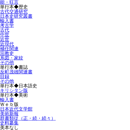
能・狂言
単行本◆歴史
古代交通研究
日本史研究叢書
輸入書
考古学
古代
中世
近世
近現代
補任関連
宗教史
系図・家紋
その他
単行本◆書誌
反町茂雄関連書
目録
その他
単行本◆日本語史
キリシタン版
単行本◆美術
輸入書
Ｗｅｂ版
日本近代文学館
美術新報
群書類従（正・続・続々）
史料纂集
美本なし