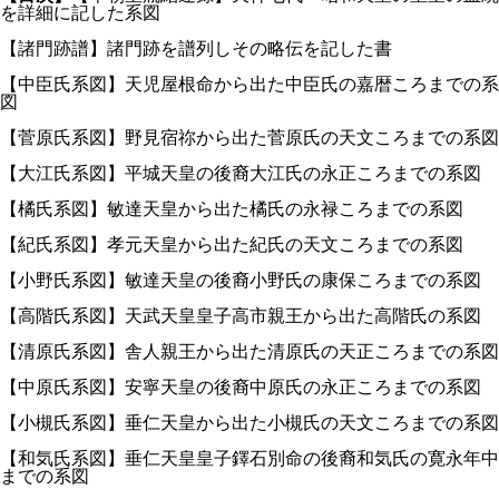
を詳細に記した系図
【諸門跡譜】諸門跡を譜列しその略伝を記した書
【中臣氏系図】天児屋根命から出た中臣氏の嘉暦ころまでの系
図
【菅原氏系図】野見宿祢から出た菅原氏の天文ころまでの系図
【大江氏系図】平城天皇の後裔大江氏の永正ころまでの系図
【橘氏系図】敏達天皇から出た橘氏の永禄ころまでの系図
【紀氏系図】孝元天皇から出た紀氏の天文ころまでの系図
【小野氏系図】敏達天皇の後裔小野氏の康保ころまでの系図
【高階氏系図】天武天皇皇子高市親王から出た高階氏の系図
【清原氏系図】舎人親王から出た清原氏の天正ころまでの系図
【中原氏系図】安寧天皇の後裔中原氏の永正ころまでの系図
【小槻氏系図】垂仁天皇から出た小槻氏の天文ころまでの系図
【和気氏系図】垂仁天皇皇子鐸石別命の後裔和気氏の寛永年中
までの系図