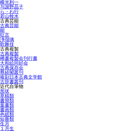
横光利一
与謝野晶子
ら・わ行
若山牧水
古典芸能
古典芸能
能
狂言
浄瑠璃
歌舞伎
古典複製
古典複製
稀書複製会刊行書
大和絵同好会
古典保存会
尊経閣叢刊
複刻日本古典文学館
古辞書叢刊
近代自筆物
形状
草稿類
書簡類
葉書類
書画類
色紙類
短冊類
生月
１月生