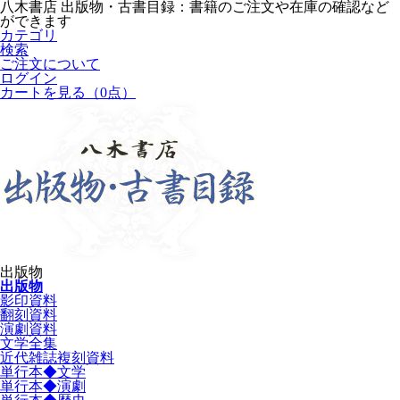
八木書店 出版物・古書目録：書籍のご注文や在庫の確認など
ができます
カテゴリ
検索
ご注文について
ログイン
カートを見る
（0点）
出版物
出版物
影印資料
翻刻資料
演劇資料
文学全集
近代雑誌複刻資料
単行本◆文学
単行本◆演劇