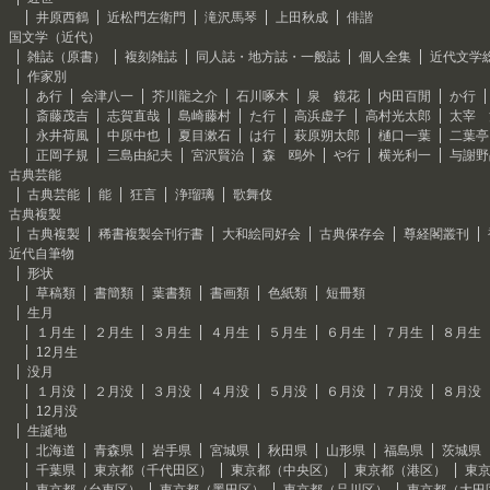
井原西鶴
近松門左衛門
滝沢馬琴
上田秋成
俳諧
国文学（近代）
雑誌（原書）
複刻雑誌
同人誌・地方誌・一般誌
個人全集
近代文学
作家別
あ行
会津八一
芥川龍之介
石川啄木
泉 鏡花
内田百閒
か行
斎藤茂吉
志賀直哉
島崎藤村
た行
高浜虚子
高村光太郎
太宰 
永井荷風
中原中也
夏目漱石
は行
萩原朔太郎
樋口一葉
二葉亭
正岡子規
三島由紀夫
宮沢賢治
森 鴎外
や行
横光利一
与謝野
古典芸能
古典芸能
能
狂言
浄瑠璃
歌舞伎
古典複製
古典複製
稀書複製会刊行書
大和絵同好会
古典保存会
尊経閣叢刊
近代自筆物
形状
草稿類
書簡類
葉書類
書画類
色紙類
短冊類
生月
１月生
２月生
３月生
４月生
５月生
６月生
７月生
８月生
12月生
没月
１月没
２月没
３月没
４月没
５月没
６月没
７月没
８月没
12月没
生誕地
北海道
青森県
岩手県
宮城県
秋田県
山形県
福島県
茨城県
千葉県
東京都（千代田区）
東京都（中央区）
東京都（港区）
東