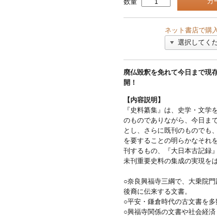
数量
ネット書店で購
廃仏毀釈を免れて今日まで現
開！
【内容説明】
『史料纂集』は、史学・文学
のものでありながら、今日ま
とし、さらに既刊のものでも
を要することの明らかなそれ
刊するもの、『大日本古記録
未刊重要史料の集成の実現を
○奈良興福寺三綱で、大乗院門
後裔に伝来する文書。
○平安・鎌倉時代の古文書を多
○興福寺関係の文書や社会経済