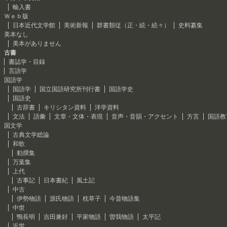
輸入書
Ｗｅｂ版
日本近代文学館
美術新報
群書類従（正・続・続々）
史料纂集
美本なし
美本がありません
古書
書誌学・目録
言語学
国語学
国語学
国立国語研究所刊行書
国語学史
国語史
古辞書
キリシタン資料
洋学資料
文法
語彙
文章・文体・表現
音声・音韻・アクセント
方言
国語教
国文学
古典文学総論
和歌
勅撰集
万葉集
上代
古事記
日本書紀
風土記
中古
伊勢物語
源氏物語
枕草子
今昔物語集
中世
鴨長明
吉田兼好
平家物語
曽我物語
太平記
近世