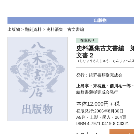
出版物
出版物
>
翻刻資料
>
史料纂集 古文書編
在庫あり
史料纂集古文書編 第
文書２
（しりょうさんしゅうこもんじょへん3
発行：続群書類従完成会
上島享・末柄豊・前川祐一郎
続群書類従完成会発行
本体12,000円＋税
初版発行:2006年8月30日
A5判・上製・函入・264頁
ISBN 4-7971-0419-8 C3321