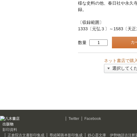
様な史料の他、春日社や永久
録。
〔収録範囲〕
1333〔元弘３〕～1583〔天正
数量
ネット書店で購
Twitter
Facebook
出版物
影印資料
正倉院古文書影印集成
尊経閣善本影印集成
鉄心斎文庫 伊勢物語古注釈