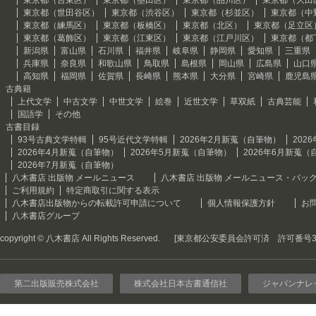
東京都（台東区）
東京都（墨田区）
東京都（品川区）
東京都（大田
東京都（世田谷区）
東京都（渋谷区）
東京都（杉並区）
東京都（中
東京都（練馬区）
東京都（板橋区）
東京都（北区）
東京都（足立区
東京都（葛飾区）
東京都（江東区）
東京都（江戸川区）
東京都（都
新潟県
富山県
石川県
福井県
岐阜県
静岡県
愛知県
三重県
兵庫県
奈良県
和歌山県
鳥取県
島根県
岡山県
広島県
山口
高知県
福岡県
佐賀県
長崎県
熊本県
大分県
宮崎県
鹿児島
古典籍
上代文学
中古文学
中世文学
絵巻
近世文学
草双紙
古典芸能
国語学
その他
古書目録
93号古典文学特輯
95号近代文学特輯
2026年2月新蒐（自筆物）
202
2026年4月新蒐（自筆物）
2026年5月新蒐（自筆物）
2026年6月新蒐（
2026年7月新蒐（自筆物）
八木書店 出版物 メールニュース
八木書店 出版物 メールニュース・バッ
ご利用規約
特定商取引に関する表示
八木書店出版物からの転載許可申請について
個人情報保護方針
お
八木書店グループ
copyright © 八木書店 All Rights Reserved.
[東京都公安委員会許可済 許可番号301
第二出版販売株式会社
株式会社日本古書通信社
ジャパンナレ