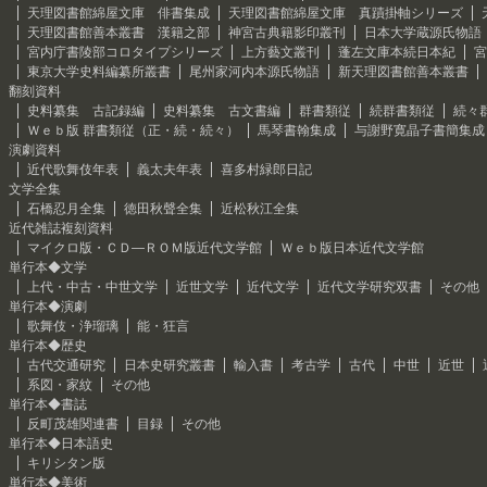
天理図書館綿屋文庫 俳書集成
天理図書館綿屋文庫 真蹟掛軸シリーズ
天理図書館善本叢書 漢籍之部
神宮古典籍影印叢刊
日本大学蔵源氏物語
宮内庁書陵部コロタイプシリーズ
上方藝文叢刊
蓬左文庫本続日本紀
宮
東京大学史料編纂所叢書
尾州家河内本源氏物語
新天理図書館善本叢書
翻刻資料
史料纂集 古記録編
史料纂集 古文書編
群書類従
続群書類従
続々
Ｗｅｂ版 群書類従（正・続・続々）
馬琴書翰集成
与謝野寛晶子書簡集成
演劇資料
近代歌舞伎年表
義太夫年表
喜多村緑郎日記
文学全集
石橋忍月全集
徳田秋聲全集
近松秋江全集
近代雑誌複刻資料
マイクロ版・ＣＤ―ＲＯＭ版近代文学館
Ｗｅｂ版日本近代文学館
単行本◆文学
上代・中古・中世文学
近世文学
近代文学
近代文学研究双書
その他
単行本◆演劇
歌舞伎・浄瑠璃
能・狂言
単行本◆歴史
古代交通研究
日本史研究叢書
輸入書
考古学
古代
中世
近世
系図・家紋
その他
単行本◆書誌
反町茂雄関連書
目録
その他
単行本◆日本語史
キリシタン版
単行本◆美術