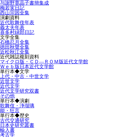
与謝野寛晶子書簡集成
梅若実日記
西山宗因全集
演劇資料
近代歌舞伎年表
義太夫年表
喜多村緑郎日記
文学全集
石橋忍月全集
徳田秋聲全集
近松秋江全集
近代雑誌複刻資料
マイクロ版・ＣＤ―ＲＯＭ版近代文学館
Ｗｅｂ版日本近代文学館
単行本◆文学
上代・中古・中世文学
近世文学
近代文学
近代文学研究双書
その他
単行本◆演劇
歌舞伎・浄瑠璃
能・狂言
単行本◆歴史
古代交通研究
日本史研究叢書
輸入書
考古学