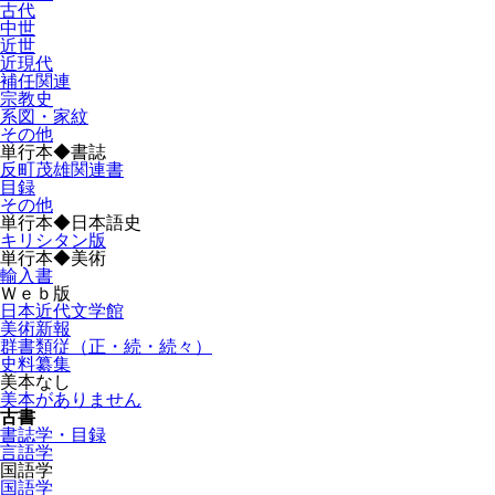
古代
中世
近世
近現代
補任関連
宗教史
系図・家紋
その他
単行本◆書誌
反町茂雄関連書
目録
その他
単行本◆日本語史
キリシタン版
単行本◆美術
輸入書
Ｗｅｂ版
日本近代文学館
美術新報
群書類従（正・続・続々）
史料纂集
美本なし
美本がありません
古書
書誌学・目録
言語学
国語学
国語学