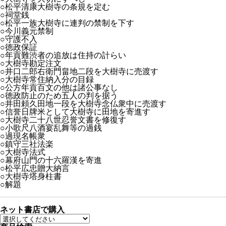
○松平清康大樹寺の条規を定む
○祠堂銭
○松平一族大樹寺に連判の禁制を下す
○今川義元禁制
○守護不入
○徳政保証
○年貢難渋者の追放は住持の計らい
○大樹寺勘定注文
○井口二郎右衛門畠地二段を大樹寺に売渡す
○大樹寺常住納入分の目録
○公方年貢百文の他は諸公事なし
○徳政防止のため五人の判を据う
○井田頼久田地一段を大樹寺念仏衆中に売渡す
○信誉日牌米として大樹寺に田地を寄進す
○大樹寺二十八世忍誉文書を修復す
○小歌尺八酒宴乱舞等の過銭
○過現名帳衆
○鎮守三社法楽
○大樹寺法式
○幕府山門の十六羅漢を寄進
○松平広忠贈大納言
○大樹寺塔身柱書
○解題
ネット書店で購入