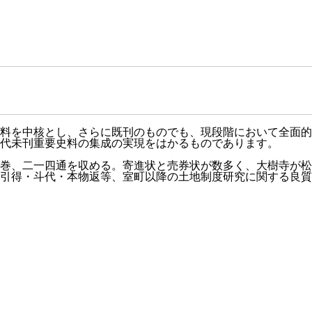
料を中核とし、さらに既刊のものでも、現段階において全面的
代未刊重要史料の集成の実現をはかるものであります。
巻、二一四通を収める。寄進状と売券状が数多く、大樹寺が松
引得・斗代・本物返等、室町以降の土地制度研究に関する良質