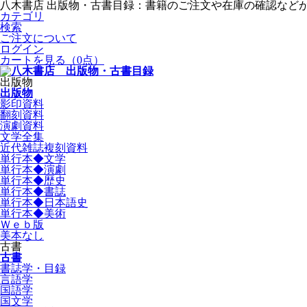
八木書店 出版物・古書目録：書籍のご注文や在庫の確認など
カテゴリ
検索
ご注文について
ログイン
カートを見る
（0点）
出版物
出版物
影印資料
翻刻資料
演劇資料
文学全集
近代雑誌複刻資料
単行本◆文学
単行本◆演劇
単行本◆歴史
単行本◆書誌
単行本◆日本語史
単行本◆美術
Ｗｅｂ版
美本なし
古書
古書
書誌学・目録
言語学
国語学
国文学