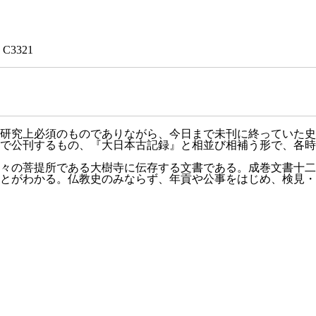
1 C3321
研究上必須のものでありながら、今日まで未刊に終っていた史
で公刊するもの、『大日本古記録』と相並び相補う形で、各時
々の菩提所である大樹寺に伝存する文書である。成巻文書十二
とがわかる。仏教史のみならず、年貢や公事をはじめ、検見・