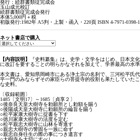
発行：続群書類従完成会
玉山成元校訂
続群書類従完成会発行
本体5,000円＋税
初版発行:1982年
A5判・上製・函入・220頁
ISBN 4-7971-0398-
ネット書店で購入
【内容説明】
『史料纂集』は、史学・文学をはじめ、日本文化
に改訂を要することの明らかなそれを加えて、学界最高の水準
本文書は、愛知県岡崎市にある浄土宗の名刹で、三河松平氏代
平一門のみならずその家臣らの菩提寺的役割も果たしていたこ
な史料。
〔収録範囲〕
1485〔文明17〕～1685〔貞享２〕
○後奈良天皇大樹寺を勅願所とし勅額を賜う
○後陽成天皇大樹寺に勅願所の綸旨を賜う
○松平家康大樹寺に掟書を下す
○徳川家康大樹寺の法度を定む
○松平親忠大樹寺に山林を寄進す
○親忠大樹寺の警固を一族に命ず
○親忠自身往生の際の事につき遺言す
○大樹寺を大切にすべし