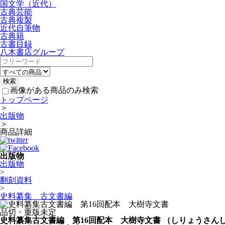
国文学（近代）
古典芸能
古典複製
近代自筆物
古典籍
古書目録
八木書店グループ
画像がある商品のみ検索
トップページ
＞
出版物
＞
商品詳細
出版物
出版物
>
翻刻資料
>
史料纂集 古文書編
品切・重版未定
史料纂集古文書編 第16回配本 大樹寺文書
（しりょうさんし