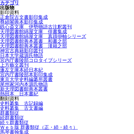
カテゴリ
出版物
影印資料
正倉院古文書影印集成
尊経閣善本影印集成
鉄心斎文庫 伊勢物語古注釈叢刊
天理図書館綿屋文庫 俳書集成
天理図書館綿屋文庫 真蹟掛軸シリーズ
天理図書館善本叢書 和書之部
天理図書館善本叢書 漢籍之部
神宮古典籍影印叢刊
日本大学蔵源氏物語
宮内庁書陵部コロタイプシリーズ
上方藝文叢刊
蓬左文庫本続日本紀
宮内庁書陵部本影印集成
東京大学史料編纂所叢書
尾州家河内本源氏物語
新天理図書館善本叢書
熱田本 日本書紀
翻刻資料
史料纂集 古記録編
史料纂集 古文書編
群書類従
続群書類従
続々群書類従
Ｗｅｂ版 群書類従（正・続・続々）
馬琴書翰集成