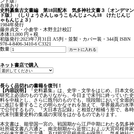
在庫あり
史料纂集古文書編 第18回配本 気多神社文書３〔オンデマン
ド版〕
（しりょうさんしゅうこもんじょへん18 けたじんじ
ゃもんじょ３）
1984年発行
藤井貞文・小倉学・木野主計校訂
本体11,000 円＋税
初版発行:2023年7月31日
A5判・並製・カバー装・344頁
ISBN
978-4-8406-3410-6 C3321
数量
ネット書店で購入
長らく品切れの書籍を復刊！
【内容説明】
『史料纂集』は、史学・文学をはじめ、日本文化
研究上必須のものでありながら、今日まで未刊に終っていた史
料を中核とし、さらに既刊のものでも、現段階において全面的
に改訂を要することの明らかなそれを加えて、学界最高の水準
で公刊するもの、『大日本古記録』と相並び相補う形で、各時
代未刊重要史料の集成の実現をはかるものであります。
本文書は、能登国一宮の、戦国期から江戸中期にわたる気多神
社所蔵文書八六通と、南北朝期から近世におよぶ大宮司桜井家
の伝来文書三六六通、及び前宮司桜井氏が保管し、気多神社に