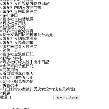
○気多社々司衆徒方物成日記
○気多社内納入方割当帳
○気多社々内田畠注文
○鉈打免田
○気多社々内替地覚
○気多社算用帳
○監物殿手作分
○気多社総配分高覚
○長十左衛門尉初穂米配分高覚
○気多社々納配本高覚
○気多社々領高割帳
○御神幸供奉人数注文
○駕輿丁分
○気多社金沢使日記
○鵜祭の御札
○気多社町給人総中出来日記
○金沢御銀子使日記
○使者買物
○所口御神幸供奉人
○銭奉行稲野五兵衛
○金沢へ御見舞の使
○祈祷の使
○前田利常の室徳川秀忠女没す(法名天徳院)
○解題
数量