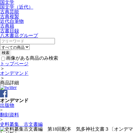
国文学
国文学（近代）
古典芸能
古典複製
近代自筆物
古典籍
古書目録
八木書店グループ
画像がある商品のみ検索
トップページ
＞
オンデマンド
＞
商品詳細
オンデマンド
出版物
>
翻刻資料
>
史料纂集 古文書編