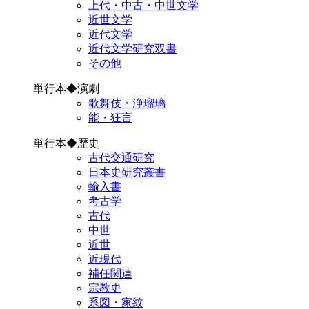
上代・中古・中世文学
近世文学
近代文学
近代文学研究双書
その他
単行本◆演劇
歌舞伎・浄瑠璃
能・狂言
単行本◆歴史
古代交通研究
日本史研究叢書
輸入書
考古学
古代
中世
近世
近現代
補任関連
宗教史
系図・家紋