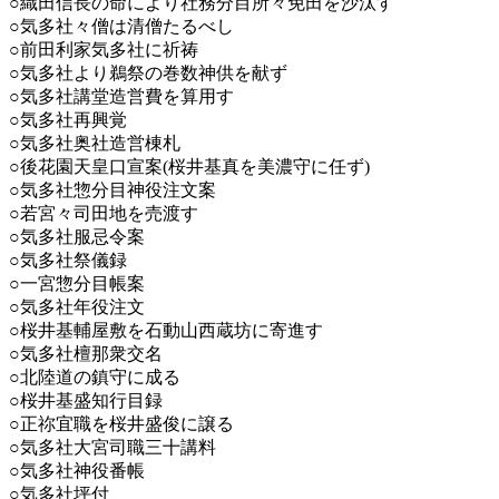
○織田信長の命により社務分目所々免田を沙汰す
○気多社々僧は清僧たるべし
○前田利家気多社に祈祷
○気多社より鵜祭の巻数神供を献ず
○気多社講堂造営費を算用す
○気多社再興覚
○気多社奥社造営棟札
○後花園天皇口宣案(桜井基真を美濃守に任ず)
○気多社惣分目神役注文案
○若宮々司田地を売渡す
○気多社服忌令案
○気多社祭儀録
○一宮惣分目帳案
○気多社年役注文
○桜井基輔屋敷を石動山西蔵坊に寄進す
○気多社檀那衆交名
○北陸道の鎮守に成る
○桜井基盛知行目録
○正祢宜職を桜井盛俊に譲る
○気多社大宮司職三十講料
○気多社神役番帳
○気多社坪付