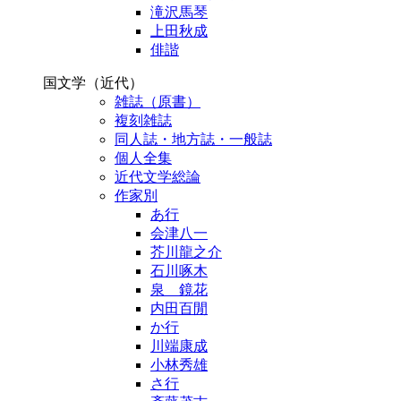
滝沢馬琴
上田秋成
俳諧
国文学（近代）
雑誌（原書）
複刻雑誌
同人誌・地方誌・一般誌
個人全集
近代文学総論
作家別
あ行
会津八一
芥川龍之介
石川啄木
泉 鏡花
内田百閒
か行
川端康成
小林秀雄
さ行