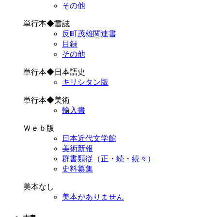
その他
単行本◆書誌
反町茂雄関連書
目録
その他
単行本◆日本語史
キリシタン版
単行本◆美術
輸入書
Ｗｅｂ版
日本近代文学館
美術新報
群書類従（正・続・続々）
史料纂集
美本なし
美本がありません