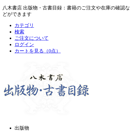
八木書店 出版物・古書目録：書籍のご注文や在庫の確認な
どができます
カテゴリ
検索
ご注文について
ログイン
カートを見る
（0点）
出版物