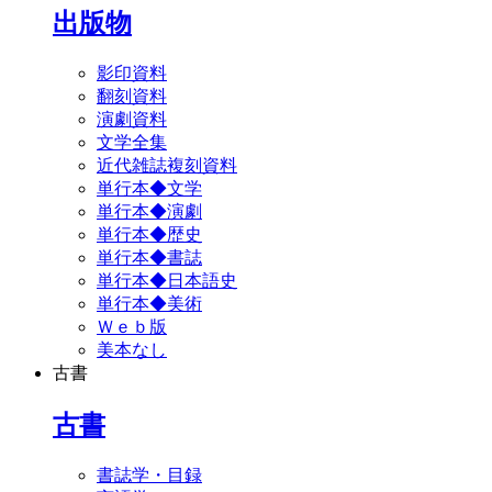
出版物
影印資料
翻刻資料
演劇資料
文学全集
近代雑誌複刻資料
単行本◆文学
単行本◆演劇
単行本◆歴史
単行本◆書誌
単行本◆日本語史
単行本◆美術
Ｗｅｂ版
美本なし
古書
古書
書誌学・目録