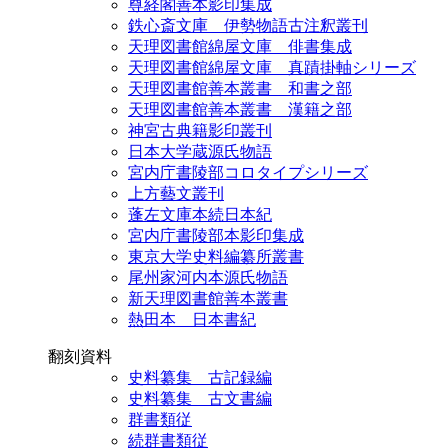
尊経閣善本影印集成
鉄心斎文庫 伊勢物語古注釈叢刊
天理図書館綿屋文庫 俳書集成
天理図書館綿屋文庫 真蹟掛軸シリーズ
天理図書館善本叢書 和書之部
天理図書館善本叢書 漢籍之部
神宮古典籍影印叢刊
日本大学蔵源氏物語
宮内庁書陵部コロタイプシリーズ
上方藝文叢刊
蓬左文庫本続日本紀
宮内庁書陵部本影印集成
東京大学史料編纂所叢書
尾州家河内本源氏物語
新天理図書館善本叢書
熱田本 日本書紀
翻刻資料
史料纂集 古記録編
史料纂集 古文書編
群書類従
続群書類従