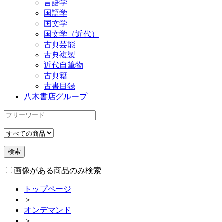
言語学
国語学
国文学
国文学（近代）
古典芸能
古典複製
近代自筆物
古典籍
古書目録
八木書店グループ
画像がある商品のみ検索
トップページ
＞
オンデマンド
＞