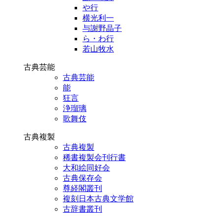
や行
横光利一
与謝野晶子
ら・わ行
若山牧水
古典芸能
古典芸能
能
狂言
浄瑠璃
歌舞伎
古典複製
古典複製
稀書複製会刊行書
大和絵同好会
古典保存会
尊経閣叢刊
複刻日本古典文学館
古辞書叢刊