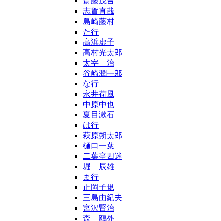
斎藤茂吉
志賀直哉
島崎藤村
た行
高浜虚子
高村光太郎
太宰 治
谷崎潤一郎
な行
永井荷風
中原中也
夏目漱石
は行
萩原朔太郎
樋口一葉
二葉亭四迷
堀 辰雄
ま行
正岡子規
三島由紀夫
宮沢賢治
森 鴎外