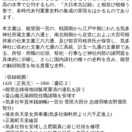
高の水準で公刊するもの、『大日本古記録』と相並び相補う
形で、各時代未刊重要史料の集成の実現をはかるものであり
ます。
本文書は、能登国一宮の、戦国期から江戸中期にわたる気多
神社所蔵文書八六通と、南北朝期から近世におよぶ大宮司桜
井家の伝来文書三六六通、及び前宮司桜井氏が保管し、気多
神社に収めた文書六七通の三系統、計五一九通の文書群であ
る。所領・所職の伝領、祭祀・行事など神社内部の諸問題を
具体的に示唆し、さらに国内諸社の種々の史料を含み、能登
の触頭制度を知る貴重な史料。
〔収録範囲〕
1428〔正長元〕～1866〔慶応２〕
○能登志雄保地頭飯尾重清の違乱を訴う
○畠山義元薬師院住職諸職を安堵す
○気多社年貢米銭納帳(一宮分 菅田大田分 志雄羽喰吉野屋邑
智分)
○後奈良天皇女房奉書(気多社御料所より六千疋進上)
○正親町天皇綸旨
○気多社領を安堵し土肥親真に命じ社頭を修理