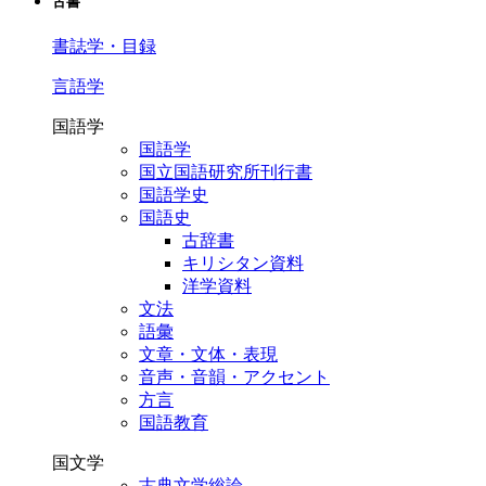
古書
書誌学・目録
言語学
国語学
国語学
国立国語研究所刊行書
国語学史
国語史
古辞書
キリシタン資料
洋学資料
文法
語彙
文章・文体・表現
音声・音韻・アクセント
方言
国語教育
国文学
古典文学総論