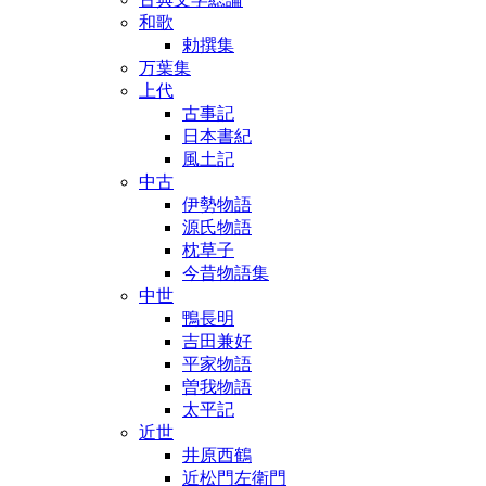
和歌
勅撰集
万葉集
上代
古事記
日本書紀
風土記
中古
伊勢物語
源氏物語
枕草子
今昔物語集
中世
鴨長明
吉田兼好
平家物語
曽我物語
太平記
近世
井原西鶴
近松門左衛門