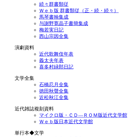
続々群書類従
Ｗｅｂ版 群書類従（正・続・続々）
馬琴書翰集成
与謝野寛晶子書簡集成
梅若実日記
西山宗因全集
演劇資料
近代歌舞伎年表
義太夫年表
喜多村緑郎日記
文学全集
石橋忍月全集
徳田秋聲全集
近松秋江全集
近代雑誌複刻資料
マイクロ版・ＣＤ―ＲＯＭ版近代文学館
Ｗｅｂ版日本近代文学館
単行本◆文学