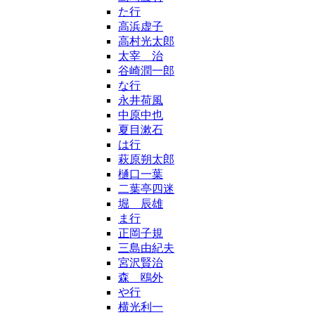
た行
高浜虚子
高村光太郎
太宰 治
谷崎潤一郎
な行
永井荷風
中原中也
夏目漱石
は行
萩原朔太郎
樋口一葉
二葉亭四迷
堀 辰雄
ま行
正岡子規
三島由紀夫
宮沢賢治
森 鴎外
や行
横光利一