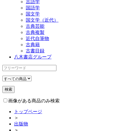
言語学
国語学
国文学
国文学（近代）
古典芸能
古典複製
近代自筆物
古典籍
古書目録
八木書店グループ
画像がある商品のみ検索
トップページ
＞
出版物
＞