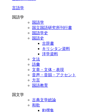
言語学
国語学
国語学
国立国語研究所刊行書
国語学史
国語史
古辞書
キリシタン資料
洋学資料
文法
語彙
文章・文体・表現
音声・音韻・アクセント
方言
国語教育
国文学
古典文学総論
和歌
勅撰集