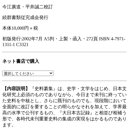
今江廣道・平井誠二校訂
続群書類従完成会発行
本体10,000円＋税
初版発行:2002年7月
A5判・上製・函入・272頁
ISBN 4-7971-
1311-1 C3321
ネット書店で購入
【内容説明】
『史料纂集』は、史学・文学をはじめ、日本文
化研究上必須のものでありながら、今日まで未刊に終ってい
た史料を中核とし、さらに既刊のものでも、現段階において
全面的に改訂を要することの明らかなそれを加えて、学界最
高の水準で公刊するもの、『大日本古記録』と相並び相補う
形で、各時代未刊重要史料の集成の実現をはかるものであり
ます。