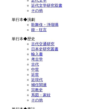
近代文学
近代文学研究双書
その他
単行本◆演劇
歌舞伎・浄瑠璃
能・狂言
単行本◆歴史
古代交通研究
日本史研究叢書
輸入書
考古学
古代
中世
近世
近現代
補任関連
宗教史
系図・家紋
その他