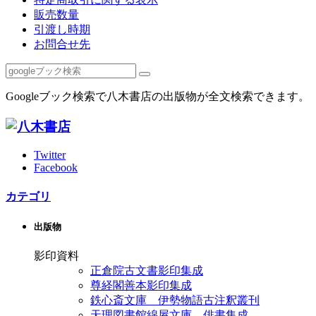
販売数量
引渡し時期
お問合せ先
Googleブック検索で八木書店の出版物が全文検索できます。
Twitter
Facebook
カテゴリ
出版物
影印資料
正倉院古文書影印集成
尊経閣善本影印集成
鉄心斎文庫 伊勢物語古注釈叢刊
天理図書館綿屋文庫 俳書集成