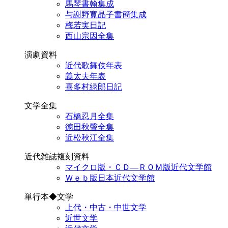
馬琴書翰集成
与謝野寛晶子書簡集成
梅若実日記
西山宗因全集
演劇資料
近代歌舞伎年表
義太夫年表
喜多村緑郎日記
文学全集
石橋忍月全集
徳田秋聲全集
近松秋江全集
近代雑誌複刻資料
マイクロ版・ＣＤ―ＲＯＭ版近代文学館
Ｗｅｂ版日本近代文学館
単行本◆文学
上代・中古・中世文学
近世文学