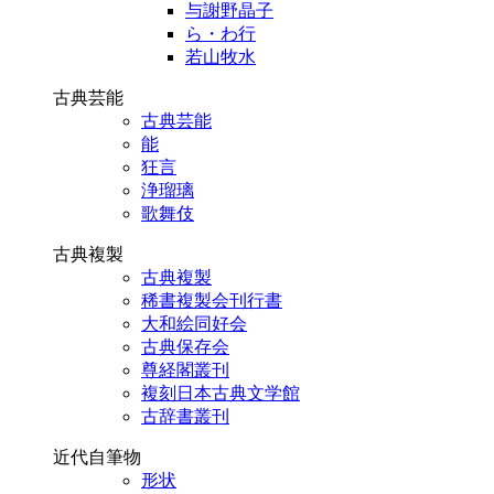
与謝野晶子
ら・わ行
若山牧水
古典芸能
古典芸能
能
狂言
浄瑠璃
歌舞伎
古典複製
古典複製
稀書複製会刊行書
大和絵同好会
古典保存会
尊経閣叢刊
複刻日本古典文学館
古辞書叢刊
近代自筆物
形状