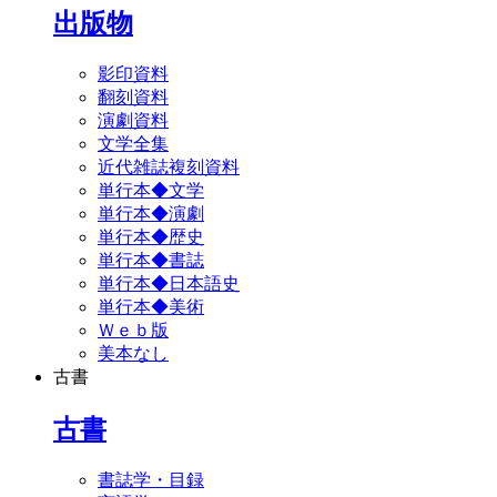
出版物
影印資料
翻刻資料
演劇資料
文学全集
近代雑誌複刻資料
単行本◆文学
単行本◆演劇
単行本◆歴史
単行本◆書誌
単行本◆日本語史
単行本◆美術
Ｗｅｂ版
美本なし
古書
古書
書誌学・目録