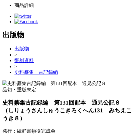
商品詳細
出版物
出版物
>
翻刻資料
>
史料纂集 古記録編
品切・重版未定
史料纂集古記録編 第131回配本 通兄公記８
（しりょうさんしゅうこきろくへん131 みちえこ
うき８）
発行：続群書類従完成会