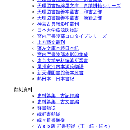
天理図書館綿屋文庫 真蹟掛軸シリーズ
天理図書館善本叢書 和書之部
天理図書館善本叢書 漢籍之部
神宮古典籍影印叢刊
日本大学蔵源氏物語
宮内庁書陵部コロタイプシリーズ
上方藝文叢刊
蓬左文庫本続日本紀
宮内庁書陵部本影印集成
東京大学史料編纂所叢書
尾州家河内本源氏物語
新天理図書館善本叢書
熱田本 日本書紀
翻刻資料
史料纂集 古記録編
史料纂集 古文書編
群書類従
続群書類従
続々群書類従
Ｗｅｂ版 群書類従（正・続・続々）