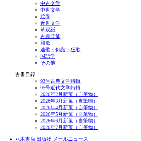
中古文学
中世文学
絵巻
近世文学
草双紙
古典芸能
和歌
連歌・俳諧・狂歌
国語学
その他
古書目録
93号古典文学特輯
95号近代文学特輯
2026年2月新蒐（自筆物）
2026年3月新蒐（自筆物）
2026年4月新蒐（自筆物）
2026年5月新蒐（自筆物）
2026年6月新蒐（自筆物）
2026年7月新蒐（自筆物）
八木書店 出版物 メールニュース