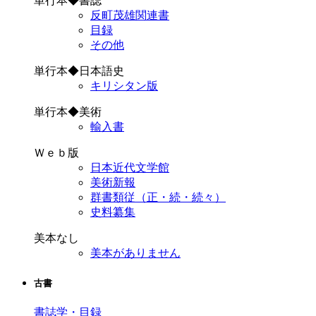
単行本◆書誌
反町茂雄関連書
目録
その他
単行本◆日本語史
キリシタン版
単行本◆美術
輸入書
Ｗｅｂ版
日本近代文学館
美術新報
群書類従（正・続・続々）
史料纂集
美本なし
美本がありません
古書
書誌学・目録