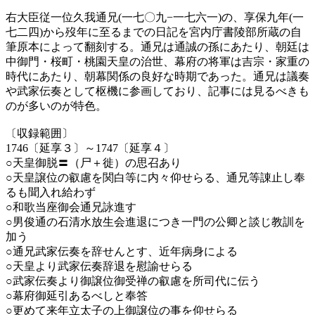
右大臣従一位久我通兄(一七〇九−一七六一)の、享保九年(一
七二四)から歿年に至るまでの日記を宮内庁書陵部所蔵の自
筆原本によって翻刻する。通兄は通誠の孫にあたり、朝廷は
中御門・桜町・桃園天皇の治世、幕府の将軍は吉宗・家重の
時代にあたり、朝幕関係の良好な時期であった。通兄は議奏
や武家伝奏として枢機に参画しており、記事には見るべきも
のが多いのが特色。
〔収録範囲〕
1746〔延享３〕～1747〔延享４〕
○天皇御脱〓（尸＋徙）の思召あり
○天皇譲位の叡慮を関白等に内々仰せらる、通兄等諌止し奉
るも聞入れ給わず
○和歌当座御会通兄詠進す
○男俊通の石清水放生会進退につき一門の公卿と談じ教訓を
加う
○通兄武家伝奏を辞せんとす、近年病身による
○天皇より武家伝奏辞退を慰諭せらる
○武家伝奏より御譲位御受禅の叡慮を所司代に伝う
○幕府御延引あるべしと奉答
○更めて来年立太子の上御譲位の事を仰せらる