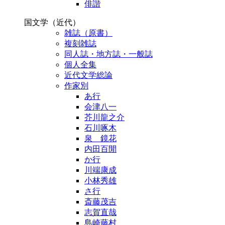
俳諧
国文学（近代）
雑誌（原書）
複刻雑誌
同人誌・地方誌・一般誌
個人全集
近代文学総論
作家別
あ行
会津八一
芥川龍之介
石川啄木
泉 鏡花
内田百閒
か行
川端康成
小林秀雄
さ行
斎藤茂吉
志賀直哉
島崎藤村