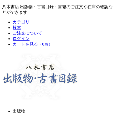
八木書店 出版物・古書目録：書籍のご注文や在庫の確認な
どができます
カテゴリ
検索
ご注文について
ログイン
カートを見る
（0点）
出版物