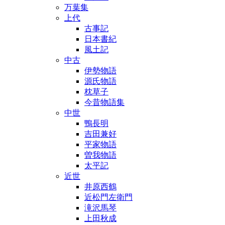
万葉集
上代
古事記
日本書紀
風土記
中古
伊勢物語
源氏物語
枕草子
今昔物語集
中世
鴨長明
吉田兼好
平家物語
曽我物語
太平記
近世
井原西鶴
近松門左衛門
滝沢馬琴
上田秋成