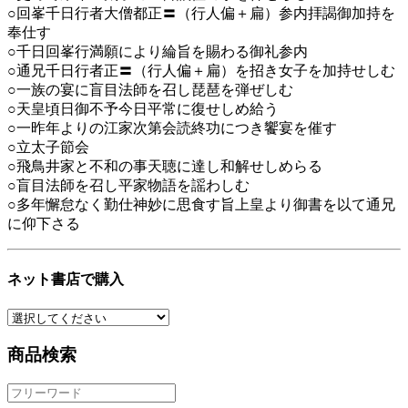
○回峯千日行者大僧都正〓（行人偏＋扁）参内拝謁御加持を
奉仕す
○千日回峯行満願により綸旨を賜わる御礼参内
○通兄千日行者正〓（行人偏＋扁）を招き女子を加持せしむ
○一族の宴に盲目法師を召し琵琶を弾ぜしむ
○天皇頃日御不予今日平常に復せしめ給う
○一昨年よりの江家次第会読終功につき饗宴を催す
○立太子節会
○飛鳥井家と不和の事天聴に達し和解せしめらる
○盲目法師を召し平家物語を謡わしむ
○多年懈怠なく勤仕神妙に思食す旨上皇より御書を以て通兄
に仰下さる
ネット書店で購入
商品検索