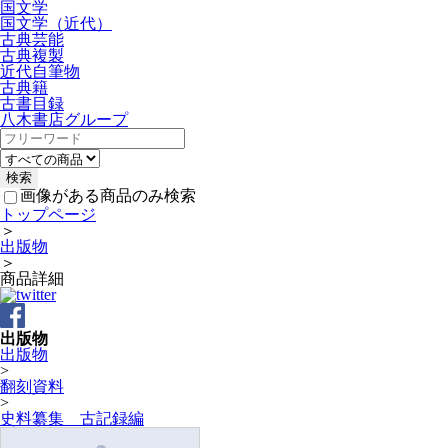
国文学
国文学（近代）
古典芸能
古典複製
近代自筆物
古典籍
古書目録
八木書店グループ
画像がある商品のみ検索
トップページ
＞
出版物
＞
商品詳細
出版物
出版物
>
翻刻資料
>
史料纂集 古記録編