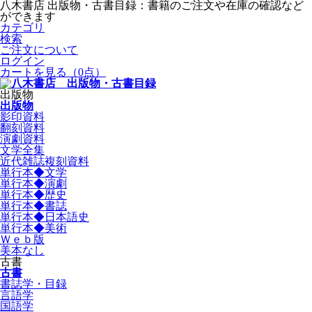
八木書店 出版物・古書目録：書籍のご注文や在庫の確認など
ができます
カテゴリ
検索
ご注文について
ログイン
カートを見る
（0点）
出版物
出版物
影印資料
翻刻資料
演劇資料
文学全集
近代雑誌複刻資料
単行本◆文学
単行本◆演劇
単行本◆歴史
単行本◆書誌
単行本◆日本語史
単行本◆美術
Ｗｅｂ版
美本なし
古書
古書
書誌学・目録
言語学
国語学