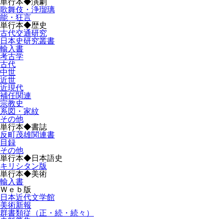
単行本◆演劇
歌舞伎・浄瑠璃
能・狂言
単行本◆歴史
古代交通研究
日本史研究叢書
輸入書
考古学
古代
中世
近世
近現代
補任関連
宗教史
系図・家紋
その他
単行本◆書誌
反町茂雄関連書
目録
その他
単行本◆日本語史
キリシタン版
単行本◆美術
輸入書
Ｗｅｂ版
日本近代文学館
美術新報
群書類従（正・続・続々）