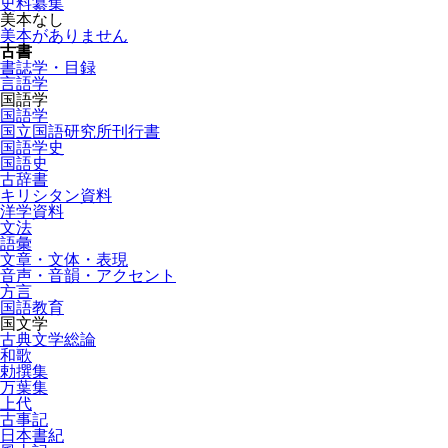
史料纂集
美本なし
美本がありません
古書
書誌学・目録
言語学
国語学
国語学
国立国語研究所刊行書
国語学史
国語史
古辞書
キリシタン資料
洋学資料
文法
語彙
文章・文体・表現
音声・音韻・アクセント
方言
国語教育
国文学
古典文学総論
和歌
勅撰集
万葉集
上代
古事記
日本書紀