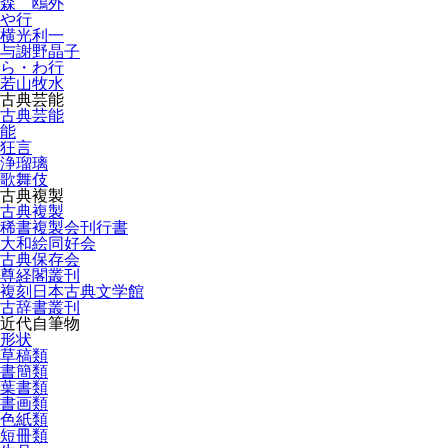
森 鴎外
や行
横光利一
与謝野晶子
ら・わ行
若山牧水
古典芸能
古典芸能
能
狂言
浄瑠璃
歌舞伎
古典複製
古典複製
稀書複製会刊行書
大和絵同好会
古典保存会
尊経閣叢刊
複刻日本古典文学館
古辞書叢刊
近代自筆物
形状
草稿類
書簡類
葉書類
書画類
色紙類
短冊類