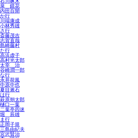
石川啄木
泉 鏡花
内田百閒
か行
川端康成
小林秀雄
さ行
斎藤茂吉
志賀直哉
島崎藤村
た行
高浜虚子
高村光太郎
太宰 治
谷崎潤一郎
な行
永井荷風
中原中也
夏目漱石
は行
萩原朔太郎
樋口一葉
二葉亭四迷
堀 辰雄
ま行
正岡子規
三島由紀夫
宮沢賢治