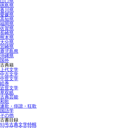
山口県
徳島県
香川県
愛媛県
高知県
福岡県
佐賀県
長崎県
熊本県
大分県
宮崎県
鹿児島県
沖縄県
国外
古典籍
上代文学
中古文学
中世文学
絵巻
近世文学
草双紙
古典芸能
和歌
連歌・俳諧・狂歌
国語学
その他
古書目録
93号古典文学特輯