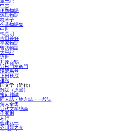
風土記
中古
伊勢物語
源氏物語
枕草子
今昔物語集
中世
鴨長明
吉田兼好
平家物語
曽我物語
太平記
近世
井原西鶴
近松門左衛門
滝沢馬琴
上田秋成
俳諧
国文学（近代）
雑誌（原書）
複刻雑誌
同人誌・地方誌・一般誌
個人全集
近代文学総論
作家別
あ行
会津八一
芥川龍之介