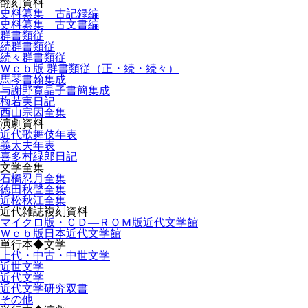
翻刻資料
史料纂集 古記録編
史料纂集 古文書編
群書類従
続群書類従
続々群書類従
Ｗｅｂ版 群書類従（正・続・続々）
馬琴書翰集成
与謝野寛晶子書簡集成
梅若実日記
西山宗因全集
演劇資料
近代歌舞伎年表
義太夫年表
喜多村緑郎日記
文学全集
石橋忍月全集
徳田秋聲全集
近松秋江全集
近代雑誌複刻資料
マイクロ版・ＣＤ―ＲＯＭ版近代文学館
Ｗｅｂ版日本近代文学館
単行本◆文学
上代・中古・中世文学
近世文学
近代文学
近代文学研究双書
その他