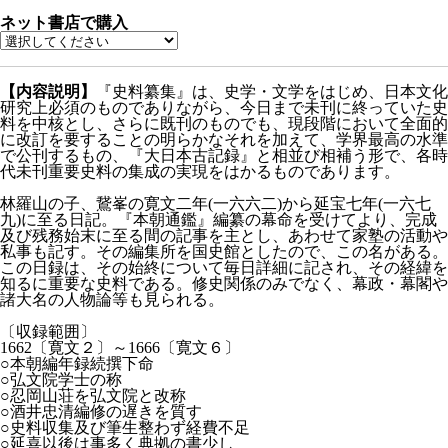
ネット書店で購入
【内容説明】
『史料纂集』は、史学・文学をはじめ、日本文化
研究上必須のものでありながら、今日まで未刊に終っていた史
料を中核とし、さらに既刊のものでも、現段階において全面的
に改訂を要することの明らかなそれを加えて、学界最高の水準
で公刊するもの、『大日本古記録』と相並び相補う形で、各時
代未刊重要史料の集成の実現をはかるものであります。
林羅山の子、鵞峯の寛文二年(一六六二)から延宝七年(一六七
九)に至る日記。『本朝通鑑』編纂の幕命を受けてより、完成
及び残務始末に至る間の記事を主とし、あわせて家塾の活動や
私事も記す。その編集所を国史館としたので、この名がある。
この日録は、その始終について毎日詳細に記され、その経緯を
知るに重要な史料である。修史関係のみでなく、幕政・幕閣や
諸大名の人物論等も見られる。
〔収録範囲〕
1662〔寛文２〕～1666〔寛文６〕
○本朝編年録続撰下命
○弘文院学士の称
○忍岡山荘を弘文院と改称
○酒井忠清編修の遅きを質す
○史料収集及び筆生整わず経費不足
○延喜以後は事多く典拠の書少し