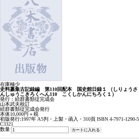
在庫極少
史料纂集古記録編 第110回配本 国史館日録１
（しりょうさ
んしゅうこきろくへん110 こくしかんにちろく１）
発行：続群書類従完成会
山本武夫校訂
続群書類従完成会発行
本体10,000円＋税
初版発行:1997年
A5判・上製・函入・310頁
ISBN 4-7971-1290-5
C3321
数量