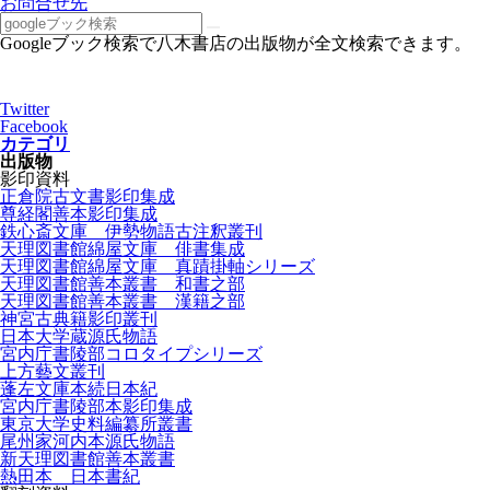
お問合せ先
Googleブック検索で八木書店の出版物が全文検索できます。
Twitter
Facebook
カテゴリ
出版物
影印資料
正倉院古文書影印集成
尊経閣善本影印集成
鉄心斎文庫 伊勢物語古注釈叢刊
天理図書館綿屋文庫 俳書集成
天理図書館綿屋文庫 真蹟掛軸シリーズ
天理図書館善本叢書 和書之部
天理図書館善本叢書 漢籍之部
神宮古典籍影印叢刊
日本大学蔵源氏物語
宮内庁書陵部コロタイプシリーズ
上方藝文叢刊
蓬左文庫本続日本紀
宮内庁書陵部本影印集成
東京大学史料編纂所叢書
尾州家河内本源氏物語
新天理図書館善本叢書
熱田本 日本書紀