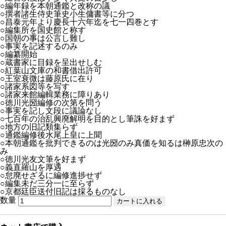
○編年録を本朝通鑑と改称の議
○撰者諸生侍史筆史小生傭書等に分つ
○昌泰元年より慶長十六年迄を七一四巻とす
○編集所を国史館と称す
○国朝の事は公言し難し
○事実を記述するのみ
○編纂開始
○蔵書家に目録を呈出せしむ
○紅葉山文庫の和書借出許可
○王室衰微は藤原氏に在り
○諸家系図等を写す
○諸家来館編輯業務に障りあり
○徳川光圀編修の次第を問う
○事実を記し文段に議論なし
○七百年の治乱興廃解明を目的とし筆誅を好まず
○地方の旧記類集らず
○通鑑編修後水尾上皇に上聞
○本朝通鑑を批判できるのは光圀のみ真価を知るは榊原忠次の
み
○徳川光友文筆を好まず
○義直羅山を厚遇
○怠廃せざるに編修進捗せず
○編集未だ三分一に至らず
○京都廷臣送付旧記は採るものなし
数量