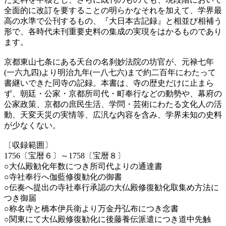
全面的に改訂を要することの明らかなそれを加えて、学界最
高の水準で公刊するもの、『大日本古記録』と相並び相補う
形で、各時代未刊重要史料の集成の実現をはかるものであり
ます。
京都東山七条にある天台の名刹妙法院の坊官が、元禄七年
(一六九四)より明治九年(一八七六)まで約二百年にわたって
書継いできた同寺の記録。本書は、寺の歴史だけに止まら
ず、朝廷・公家・京都所司代・町奉行などの動勢や、幕府の
公家政策、京都の庶民生活、学問・芸術にわたる文化人の活
動、天変天災の実情等、広汎な内容を含み、学界未知の史料
が少なくない。
〔収録範囲〕
1756〔宝暦６〕～1758〔宝暦８〕
○大仏殿勧化年数につき所司代よりの通達書
○寺社奉行へ伽藍修復勧化の御書
○伝奏へ提出の寺社奉行承認の大仏殿修復勧化取集め方法に
つき御届
○称名寺と橋本伊兵衛より万金丹弘布につき念書
○関東にて大仏殿修復勧化に後藤養伝派遣につき道中先触