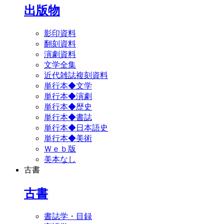
出版物
影印資料
翻刻資料
演劇資料
文学全集
近代雑誌複刻資料
単行本◆文学
単行本◆演劇
単行本◆歴史
単行本◆書誌
単行本◆日本語史
単行本◆美術
Ｗｅｂ版
美本なし
古書
古書
書誌学・目録