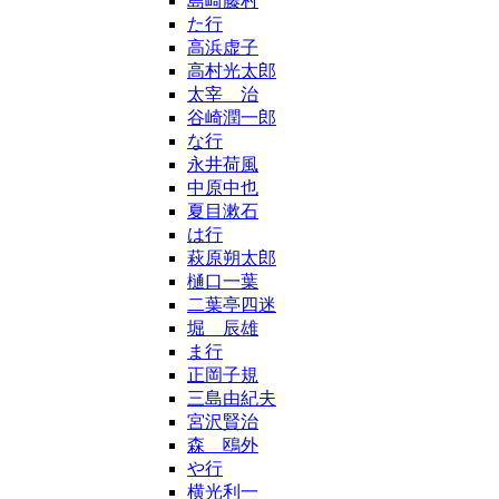
島崎藤村
た行
高浜虚子
高村光太郎
太宰 治
谷崎潤一郎
な行
永井荷風
中原中也
夏目漱石
は行
萩原朔太郎
樋口一葉
二葉亭四迷
堀 辰雄
ま行
正岡子規
三島由紀夫
宮沢賢治
森 鴎外
や行
横光利一