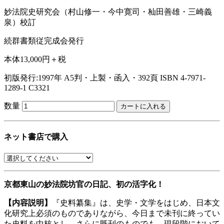
妙法院史研究会（村山修一・今中寛司・杣田善雄・三崎義
泉）校訂
続群書類従完成会発行
本体13,000円＋税
初版発行:1997年
A5判・上製・函入・392頁
ISBN 4-7971-
1289-1 C3321
数量
ネット書店で購入
京都東山の妙法院坊官の日記、初の活字化！
【内容説明】
『史料纂集』は、史学・文学をはじめ、日本文
化研究上必須のものでありながら、今日まで未刊に終ってい
た史料を中核とし、さらに既刊のものでも、現段階において