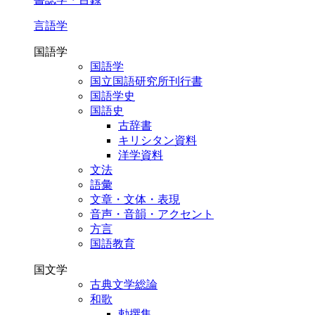
言語学
国語学
国語学
国立国語研究所刊行書
国語学史
国語史
古辞書
キリシタン資料
洋学資料
文法
語彙
文章・文体・表現
音声・音韻・アクセント
方言
国語教育
国文学
古典文学総論
和歌
勅撰集