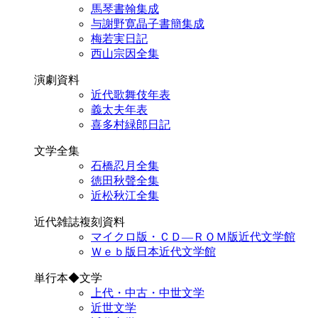
馬琴書翰集成
与謝野寛晶子書簡集成
梅若実日記
西山宗因全集
演劇資料
近代歌舞伎年表
義太夫年表
喜多村緑郎日記
文学全集
石橋忍月全集
徳田秋聲全集
近松秋江全集
近代雑誌複刻資料
マイクロ版・ＣＤ―ＲＯＭ版近代文学館
Ｗｅｂ版日本近代文学館
単行本◆文学
上代・中古・中世文学
近世文学