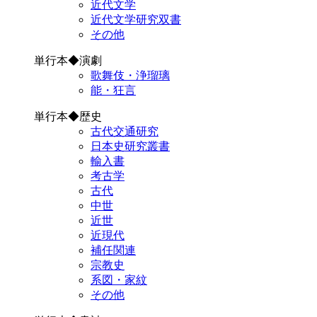
近代文学
近代文学研究双書
その他
単行本◆演劇
歌舞伎・浄瑠璃
能・狂言
単行本◆歴史
古代交通研究
日本史研究叢書
輸入書
考古学
古代
中世
近世
近現代
補任関連
宗教史
系図・家紋
その他