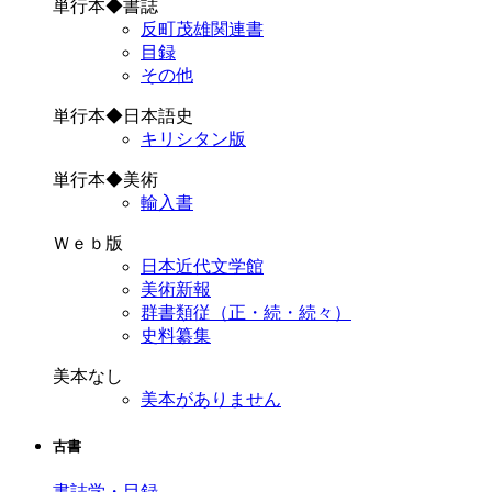
単行本◆書誌
反町茂雄関連書
目録
その他
単行本◆日本語史
キリシタン版
単行本◆美術
輸入書
Ｗｅｂ版
日本近代文学館
美術新報
群書類従（正・続・続々）
史料纂集
美本なし
美本がありません
古書
書誌学・目録