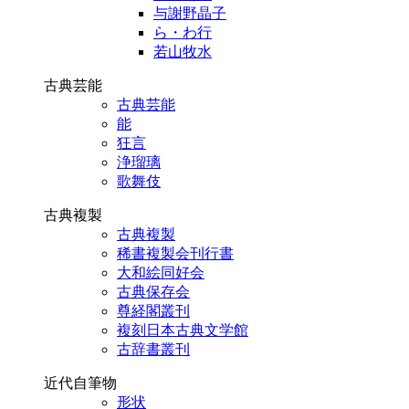
与謝野晶子
ら・わ行
若山牧水
古典芸能
古典芸能
能
狂言
浄瑠璃
歌舞伎
古典複製
古典複製
稀書複製会刊行書
大和絵同好会
古典保存会
尊経閣叢刊
複刻日本古典文学館
古辞書叢刊
近代自筆物
形状