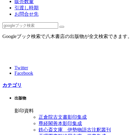
販売数量
引渡し時期
お問合せ先
Googleブック検索で八木書店の出版物が全文検索できます。
Twitter
Facebook
カテゴリ
出版物
影印資料
正倉院古文書影印集成
尊経閣善本影印集成
鉄心斎文庫 伊勢物語古注釈叢刊