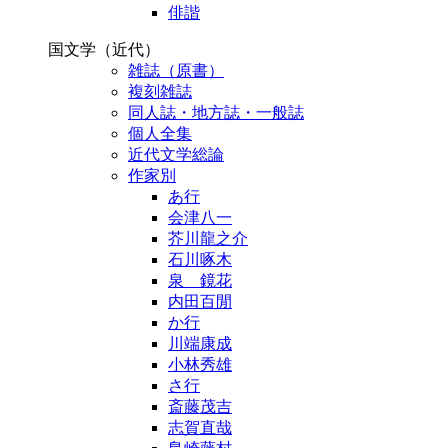
俳諧
国文学（近代）
雑誌（原書）
複刻雑誌
同人誌・地方誌・一般誌
個人全集
近代文学総論
作家別
あ行
会津八一
芥川龍之介
石川啄木
泉 鏡花
内田百閒
か行
川端康成
小林秀雄
さ行
斎藤茂吉
志賀直哉