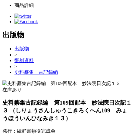
商品詳細
出版物
出版物
>
翻刻資料
>
史料纂集 古記録編
在庫あり
史料纂集古記録編 第109回配本 妙法院日次記１
３
（しりょうさんしゅうこきろくへん109 みょ
うほういんひなみき１３）
発行：続群書類従完成会