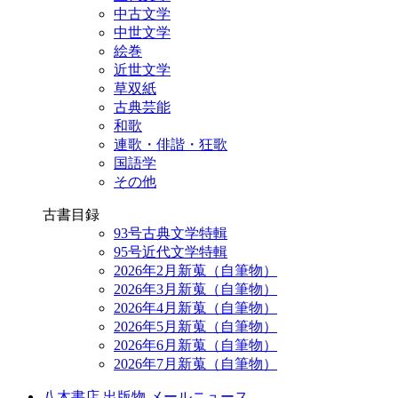
中古文学
中世文学
絵巻
近世文学
草双紙
古典芸能
和歌
連歌・俳諧・狂歌
国語学
その他
古書目録
93号古典文学特輯
95号近代文学特輯
2026年2月新蒐（自筆物）
2026年3月新蒐（自筆物）
2026年4月新蒐（自筆物）
2026年5月新蒐（自筆物）
2026年6月新蒐（自筆物）
2026年7月新蒐（自筆物）
八木書店 出版物 メールニュース