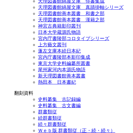
天理図書館綿屋文庫 俳書集成
天理図書館綿屋文庫 真蹟掛軸シリーズ
天理図書館善本叢書 和書之部
天理図書館善本叢書 漢籍之部
神宮古典籍影印叢刊
日本大学蔵源氏物語
宮内庁書陵部コロタイプシリーズ
上方藝文叢刊
蓬左文庫本続日本紀
宮内庁書陵部本影印集成
東京大学史料編纂所叢書
尾州家河内本源氏物語
新天理図書館善本叢書
熱田本 日本書紀
翻刻資料
史料纂集 古記録編
史料纂集 古文書編
群書類従
続群書類従
続々群書類従
Ｗｅｂ版 群書類従（正・続・続々）