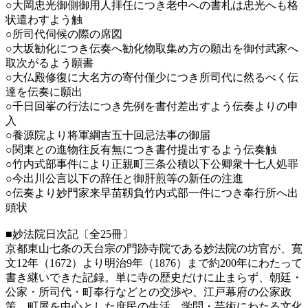
○大岡忠光御側御用人拝任につき老中への書札は忠光へも格
状遣わすよう触
○所司代伺候の際の席図
○大坂勧化につき伝奏へ勧化物取集め方の願出を御付武家へ
取次がるよう願書
○大仏殿修復に大名方の寄付僅少につき所司代に然るべく伝
達を伝奏に願出
○千日回峯の行法につき先例を書付差出すよう伝奏よりの申
入
○養源院より将軍綱吉五十回忌法事の御届
○関東との進物往反有無につき書付提出するよう伝奏触
○竹内式部事件により正親町三条公積以下公卿衆十七人処罪
○今出川公言以下の辞任と御肝煎等の新任の注進
○伝奏より妙門家来早苗靱負竹内式部一件につき奉行所へ出
頭状
■妙法院日次記〔全25冊〕
京都東山七条の天台宗の門跡寺院である妙法院の坊官が、寛
文12年（1672）より明治9年（1876）まで約200年にわたって
書き継いできた記録。単に寺の歴史だけに止まらず、朝廷・
公家・所司代・町奉行などとの交渉や、江戸幕府の公家政
策、町屋を中心とした庶民の生活、学問・芸術にわたる文化