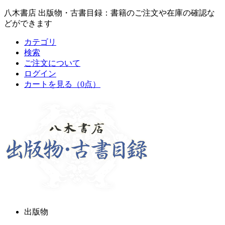
八木書店 出版物・古書目録：書籍のご注文や在庫の確認な
どができます
カテゴリ
検索
ご注文について
ログイン
カートを見る
（0点）
出版物