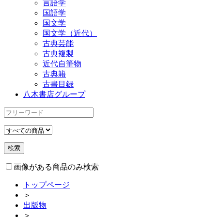
言語学
国語学
国文学
国文学（近代）
古典芸能
古典複製
近代自筆物
古典籍
古書目録
八木書店グループ
画像がある商品のみ検索
トップページ
＞
出版物
＞