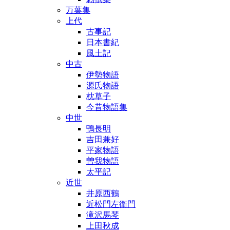
万葉集
上代
古事記
日本書紀
風土記
中古
伊勢物語
源氏物語
枕草子
今昔物語集
中世
鴨長明
吉田兼好
平家物語
曽我物語
太平記
近世
井原西鶴
近松門左衛門
滝沢馬琴
上田秋成