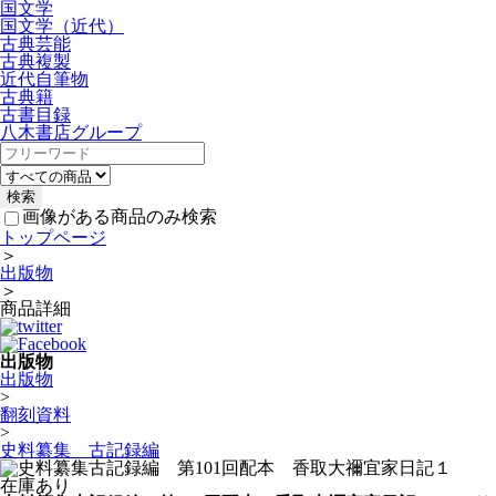
国文学
国文学（近代）
古典芸能
古典複製
近代自筆物
古典籍
古書目録
八木書店グループ
画像がある商品のみ検索
トップページ
＞
出版物
＞
商品詳細
出版物
出版物
>
翻刻資料
>
史料纂集 古記録編
在庫あり