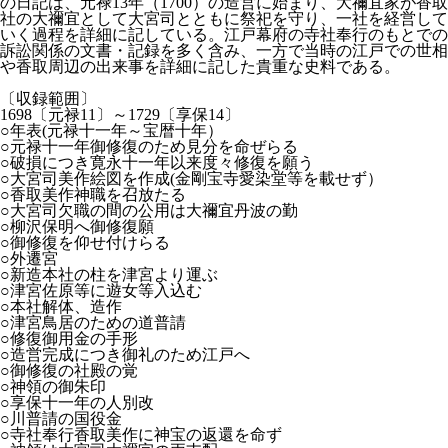
の日記は、元禄13年（1700）の造営に始まり、大禰宜家が香取
社の大禰宜として大宮司とともに祭祀を守り、一社を経営して
いく過程を詳細に記している。江戸幕府の寺社奉行のもとでの
訴訟関係の文書・記録を多く含み、一方で当時の江戸での世相
や香取周辺の出来事を詳細に記した貴重な史料である。
〔収録範囲〕
1698〔元禄11〕～1729〔享保14〕
○年表(元禄十一年～宝暦十年）
○元禄十一年御修復のため見分を命ぜらる
○破損につき寛永十一年以来度々修復を願う
○大宮司美作絵図を作成(金剛宝寺愛染堂等を載せず）
○香取美作神職を召放たる
○大宮司欠職の間の公用は大禰宜丹波の勤
○柳沢保明へ御修復願
○御修復を仰せ付けらる
○外遷宮
○新造本社の柱を津宮より運ぶ
○津宮佐原等に遊女等入込む
○本社解体、造作
○津宮鳥居のための道普請
○修復御用金の手形
○造営完成につき御礼のため江戸へ
○御修復の社殿の覚
○神領の御朱印
○享保十一年の人別改
○川普請の国役金
○寺社奉行香取美作に神宝の返還を命ず