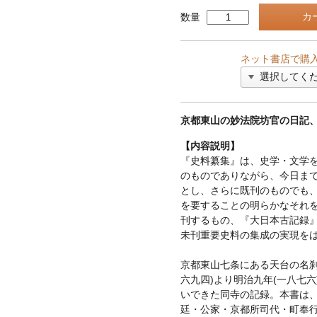
数量
ネット書店で購
京都東山の妙法院坊官の日記
【内容説明】
『史料纂集』は、史学・文学
のものでありながら、今日ま
とし、さらに既刊のものでも
を要することの明らかなそれ
刊するもの、『大日本古記録
未刊重要史料の集成の実現を
京都東山七条にある天台の名刹
六九四)より明治九年(一八七
いできた同寺の記録。本書は
廷・公家・京都所司代・町奉