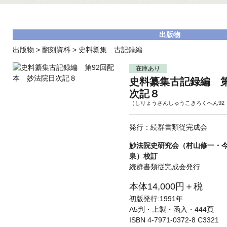
出版物
出版物
>
翻刻資料
>
史料纂集 古記録編
在庫あり
史料纂集古記録編 第
次記８
（しりょうさんしゅうこきろくへん92
発行：続群書類従完成会
妙法院史研究会（村山修一・
泉）校訂
続群書類従完成会発行
本体14,000円＋税
初版発行:1991年
A5判・上製・函入・444頁
ISBN 4-7971-0372-8 C3321