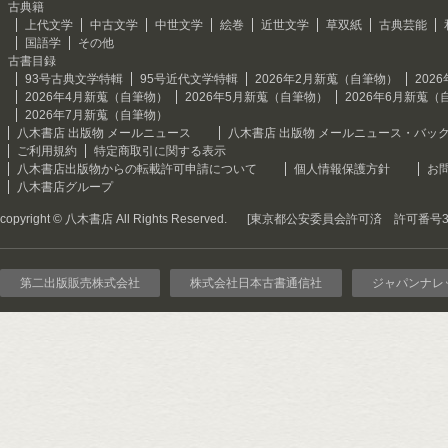
古典籍
上代文学
中古文学
中世文学
絵巻
近世文学
草双紙
古典芸能
国語学
その他
古書目録
93号古典文学特輯
95号近代文学特輯
2026年2月新蒐（自筆物）
202
2026年4月新蒐（自筆物）
2026年5月新蒐（自筆物）
2026年6月新蒐（
2026年7月新蒐（自筆物）
八木書店 出版物 メールニュース
八木書店 出版物 メールニュース・バッ
ご利用規約
特定商取引に関する表示
八木書店出版物からの転載許可申請について
個人情報保護方針
お
八木書店グループ
copyright © 八木書店 All Rights Reserved.
[東京都公安委員会許可済 許可番号301
第二出版販売株式会社
株式会社日本古書通信社
ジャパンナレ