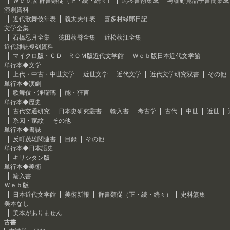
Ｗｅｂ版 群書類従（正・続・続々）
馬琴書翰集成
与謝野寛晶子書簡集成
演劇資料
近代歌舞伎年表
義太夫年表
喜多村緑郎日記
文学全集
石橋忍月全集
徳田秋聲全集
近松秋江全集
近代雑誌複刻資料
マイクロ版・ＣＤ―ＲＯＭ版近代文学館
Ｗｅｂ版日本近代文学館
単行本◆文学
上代・中古・中世文学
近世文学
近代文学
近代文学研究双書
その他
単行本◆演劇
歌舞伎・浄瑠璃
能・狂言
単行本◆歴史
古代交通研究
日本史研究叢書
輸入書
考古学
古代
中世
近世
系図・家紋
その他
単行本◆書誌
反町茂雄関連書
目録
その他
単行本◆日本語史
キリシタン版
単行本◆美術
輸入書
Ｗｅｂ版
日本近代文学館
美術新報
群書類従（正・続・続々）
史料纂集
美本なし
美本がありません
古書