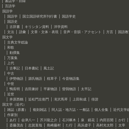
書誌学・目録
言語学
国語学
国語学
国立国語研究所刊行書
国語学史
国語史
古辞書
キリシタン資料
洋学資料
文法
語彙
文章・文体・表現
音声・音韻・アクセント
方言
国語教
国文学
古典文学総論
和歌
勅撰集
万葉集
上代
古事記
日本書紀
風土記
中古
伊勢物語
源氏物語
枕草子
今昔物語集
中世
鴨長明
吉田兼好
平家物語
曽我物語
太平記
近世
井原西鶴
近松門左衛門
滝沢馬琴
上田秋成
俳諧
国文学（近代）
雑誌（原書）
複刻雑誌
同人誌・地方誌・一般誌
個人全集
近代文学
作家別
あ行
会津八一
芥川龍之介
石川啄木
泉 鏡花
内田百閒
か行
斎藤茂吉
志賀直哉
島崎藤村
た行
高浜虚子
高村光太郎
太宰 