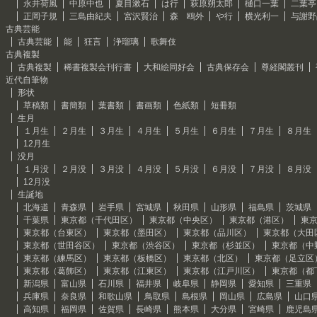
永井荷風
中原中也
夏目漱石
は行
萩原朔太郎
樋口一葉
二葉亭
正岡子規
三島由紀夫
宮沢賢治
森 鴎外
や行
横光利一
与謝野
古典芸能
古典芸能
能
狂言
浄瑠璃
歌舞伎
古典複製
古典複製
稀書複製会刊行書
大和絵同好会
古典保存会
尊経閣叢刊
近代自筆物
形状
草稿類
書簡類
葉書類
書画類
色紙類
短冊類
生月
１月生
２月生
３月生
４月生
５月生
６月生
７月生
８月生
12月生
没月
１月没
２月没
３月没
４月没
５月没
６月没
７月没
８月没
12月没
生誕地
北海道
青森県
岩手県
宮城県
秋田県
山形県
福島県
茨城県
千葉県
東京都（千代田区）
東京都（中央区）
東京都（港区）
東
東京都（台東区）
東京都（墨田区）
東京都（品川区）
東京都（大田
東京都（世田谷区）
東京都（渋谷区）
東京都（杉並区）
東京都（中
東京都（練馬区）
東京都（板橋区）
東京都（北区）
東京都（足立区
東京都（葛飾区）
東京都（江東区）
東京都（江戸川区）
東京都（都
新潟県
富山県
石川県
福井県
岐阜県
静岡県
愛知県
三重県
兵庫県
奈良県
和歌山県
鳥取県
島根県
岡山県
広島県
山口
高知県
福岡県
佐賀県
長崎県
熊本県
大分県
宮崎県
鹿児島