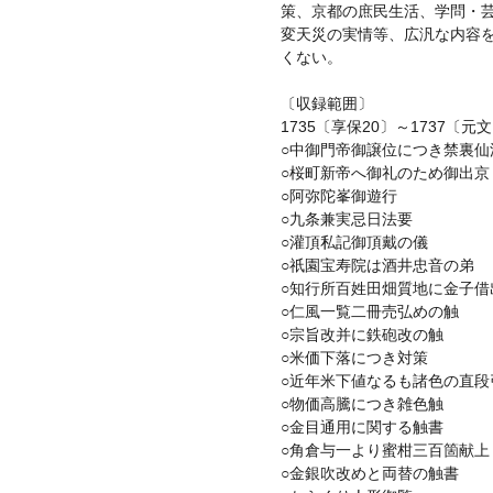
策、京都の庶民生活、学問・
変天災の実情等、広汎な内容
くない。
〔収録範囲〕
1735〔享保20〕～1737〔元
○中御門帝御譲位につき禁裏仙
○桜町新帝へ御礼のため御出京
○阿弥陀峯御遊行
○九条兼実忌日法要
○灌頂私記御頂戴の儀
○祇園宝寿院は酒井忠音の弟
○知行所百姓田畑質地に金子借
○仁風一覧二冊売弘めの触
○宗旨改并に鉄砲改の触
○米価下落につき対策
○近年米下値なるも諸色の直段
○物価高騰につき雑色触
○金目通用に関する触書
○角倉与一より蜜柑三百箇献上
○金銀吹改めと両替の触書