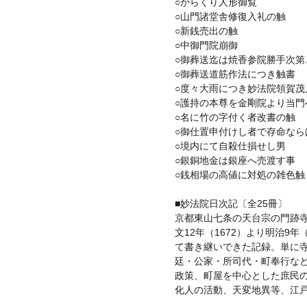
○からくり人形御覧
○山門諸堂舎修復入礼の触
○新銭売出の触
○中御門院崩御
○御葬送迄は焼香参院勝手次第
○御葬送道筋作法につき触書
○度々大雨につき妙法院領賀茂
○護持の本尊を金剛院より当門
○名に竹の字付く者改書の触
○御仕置申付けし者で存命なら
○境内にて自殺仕損せし男
○銀銅地金は銀座へ売渡す事
○銭相場の高値に対処の雑色触
■妙法院日次記〔全25冊〕
京都東山七条の天台宗の門跡
文12年（1672）より明治9年
て書き継いできた記録。単に
廷・公家・所司代・町奉行な
政策、町屋を中心とした庶民
化人の活動、天変地異等、江