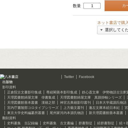
数量
ネット書店で購
Twitter
Facebook
出版物
影印資料
正倉院古文書影印集成
尊経閣善本影印集成
鉄心斎文庫 伊勢物語古注釈
天理図書館綿屋文庫 俳書集成
天理図書館綿屋文庫 真蹟掛軸シリーズ
天理図書館善本叢書 漢籍之部
神宮古典籍影印叢刊
日本大学蔵源氏物語
宮内庁書陵部コロタイプシリーズ
上方藝文叢刊
蓬左文庫本続日本紀
宮
東京大学史料編纂所叢書
尾州家河内本源氏物語
新天理図書館善本叢書
翻刻資料
史料纂集 古記録編
史料纂集 古文書編
群書類従
続群書類従
続々