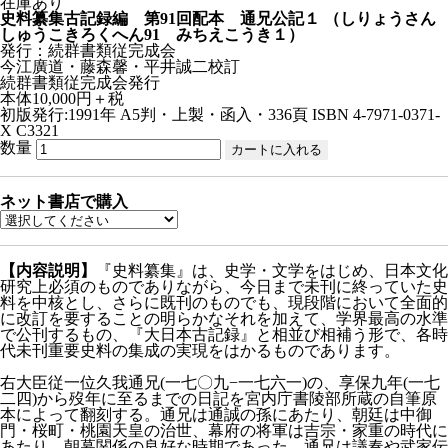
在庫あり
史料纂集古記録編 第91回配本 通兄公記１
（しりょうさん
しゅうこきろくへん91 みちえこうき１）
発行：続群書類従完成会
今江廣道・藤森馨・平井誠二校訂
続群書類従完成会発行
本体10,000円＋税
初版発行:1991年
A5判・上製・函入・336頁
ISBN 4-7971-0371-
X C3321
数量
ネット書店で購入
【内容説明】
『史料纂集』は、史学・文学をはじめ、日本文化
研究上必須のものでありながら、今日まで未刊に終っていた史
料を中核とし、さらに既刊のものでも、現段階において全面的
に改訂を要することの明らかなそれを加えて、学界最高の水準
で公刊するもの、『大日本古記録』と相並び相補う形で、各時
代未刊重要史料の集成の実現をはかるものであります。
右大臣従一位久我通兄(一七〇九−一七六一)の、享保九年(一七
二四)から歿年に至るまでの日記を宮内庁書陵部所蔵の自筆原
本によって翻刻する。通兄は通誠の孫にあたり、朝廷は中御
門・桜町・桃園天皇の治世、幕府の将軍は吉宗・家重の時代に
あたり、朝幕関係の良好な時期であった。通兄は議奏や武家伝