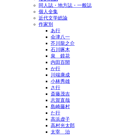
同人誌・地方誌・一般誌
個人全集
近代文学総論
作家別
あ行
会津八一
芥川龍之介
石川啄木
泉 鏡花
内田百閒
か行
川端康成
小林秀雄
さ行
斎藤茂吉
志賀直哉
島崎藤村
た行
高浜虚子
高村光太郎
太宰 治