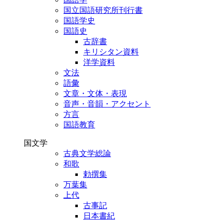
国立国語研究所刊行書
国語学史
国語史
古辞書
キリシタン資料
洋学資料
文法
語彙
文章・文体・表現
音声・音韻・アクセント
方言
国語教育
国文学
古典文学総論
和歌
勅撰集
万葉集
上代
古事記
日本書紀