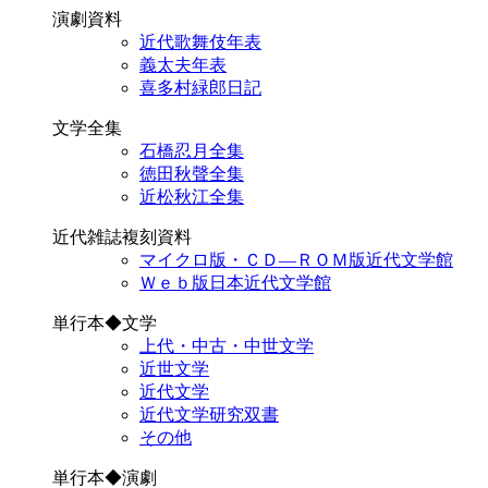
演劇資料
近代歌舞伎年表
義太夫年表
喜多村緑郎日記
文学全集
石橋忍月全集
徳田秋聲全集
近松秋江全集
近代雑誌複刻資料
マイクロ版・ＣＤ―ＲＯＭ版近代文学館
Ｗｅｂ版日本近代文学館
単行本◆文学
上代・中古・中世文学
近世文学
近代文学
近代文学研究双書
その他
単行本◆演劇