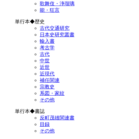
歌舞伎・浄瑠璃
能・狂言
単行本◆歴史
古代交通研究
日本史研究叢書
輸入書
考古学
古代
中世
近世
近現代
補任関連
宗教史
系図・家紋
その他
単行本◆書誌
反町茂雄関連書
目録
その他