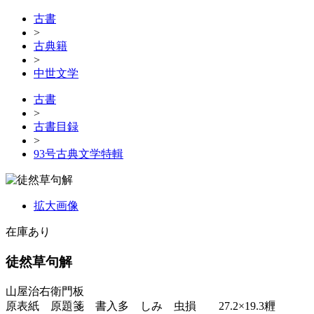
古書
>
古典籍
>
中世文学
古書
>
古書目録
>
93号古典文学特輯
拡大画像
在庫あり
徒然草句解
山屋治右衛門板
原表紙 原題箋 書入多 しみ 虫損 27.2×19.3糎