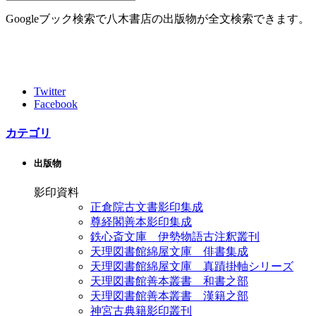
Googleブック検索で八木書店の出版物が全文検索できます。
Twitter
Facebook
カテゴリ
出版物
影印資料
正倉院古文書影印集成
尊経閣善本影印集成
鉄心斎文庫 伊勢物語古注釈叢刊
天理図書館綿屋文庫 俳書集成
天理図書館綿屋文庫 真蹟掛軸シリーズ
天理図書館善本叢書 和書之部
天理図書館善本叢書 漢籍之部
神宮古典籍影印叢刊