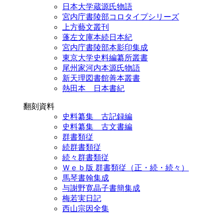
日本大学蔵源氏物語
宮内庁書陵部コロタイプシリーズ
上方藝文叢刊
蓬左文庫本続日本紀
宮内庁書陵部本影印集成
東京大学史料編纂所叢書
尾州家河内本源氏物語
新天理図書館善本叢書
熱田本 日本書紀
翻刻資料
史料纂集 古記録編
史料纂集 古文書編
群書類従
続群書類従
続々群書類従
Ｗｅｂ版 群書類従（正・続・続々）
馬琴書翰集成
与謝野寛晶子書簡集成
梅若実日記
西山宗因全集