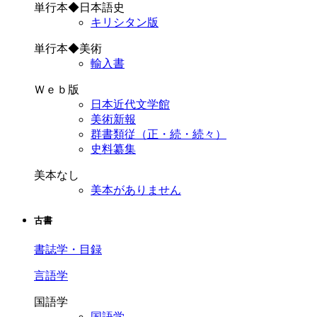
単行本◆日本語史
キリシタン版
単行本◆美術
輸入書
Ｗｅｂ版
日本近代文学館
美術新報
群書類従（正・続・続々）
史料纂集
美本なし
美本がありません
古書
書誌学・目録
言語学
国語学
国語学