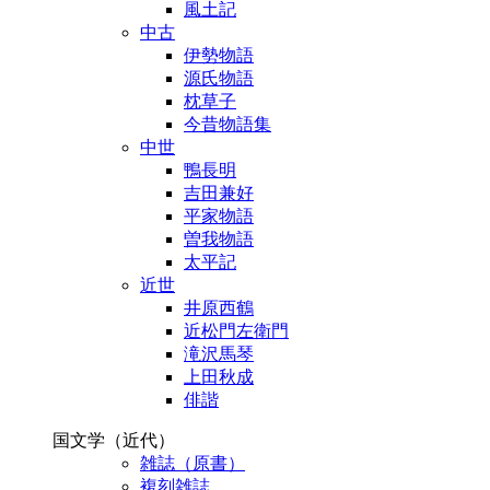
風土記
中古
伊勢物語
源氏物語
枕草子
今昔物語集
中世
鴨長明
吉田兼好
平家物語
曽我物語
太平記
近世
井原西鶴
近松門左衛門
滝沢馬琴
上田秋成
俳諧
国文学（近代）
雑誌（原書）
複刻雑誌