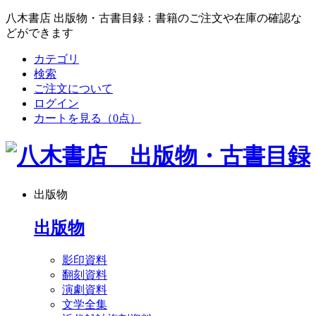
八木書店 出版物・古書目録：書籍のご注文や在庫の確認な
どができます
カテゴリ
検索
ご注文について
ログイン
カートを見る
（0点）
出版物
出版物
影印資料
翻刻資料
演劇資料
文学全集