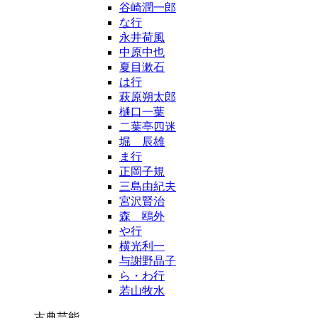
谷崎潤一郎
な行
永井荷風
中原中也
夏目漱石
は行
萩原朔太郎
樋口一葉
二葉亭四迷
堀 辰雄
ま行
正岡子規
三島由紀夫
宮沢賢治
森 鴎外
や行
横光利一
与謝野晶子
ら・わ行
若山牧水
古典芸能