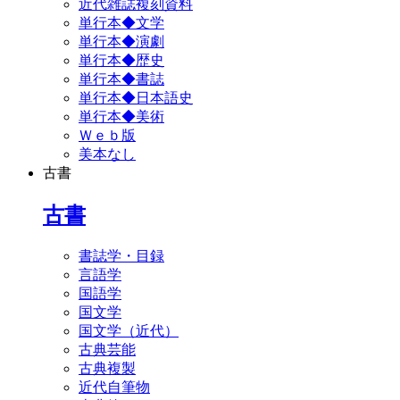
近代雑誌複刻資料
単行本◆文学
単行本◆演劇
単行本◆歴史
単行本◆書誌
単行本◆日本語史
単行本◆美術
Ｗｅｂ版
美本なし
古書
古書
書誌学・目録
言語学
国語学
国文学
国文学（近代）
古典芸能
古典複製
近代自筆物