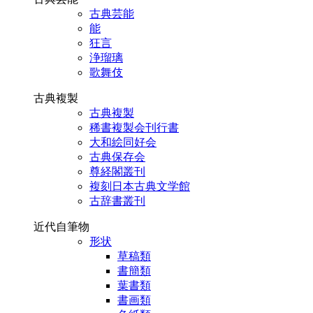
古典芸能
能
狂言
浄瑠璃
歌舞伎
古典複製
古典複製
稀書複製会刊行書
大和絵同好会
古典保存会
尊経閣叢刊
複刻日本古典文学館
古辞書叢刊
近代自筆物
形状
草稿類
書簡類
葉書類
書画類