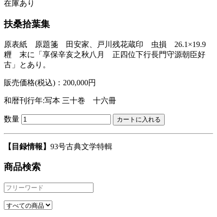
在庫あり
扶桑拾葉集
原表紙 原題箋 田安家、戸川残花蔵印 虫損 26.1×19.9
糎 末に「享保辛亥之秋八月 正四位下行長門守源朝臣好
古」とあり。
販売価格(税込)：200,000円
和暦刊行年:写本
三十巻 十六冊
数量
【目録情報】
93号古典文学特輯
商品検索