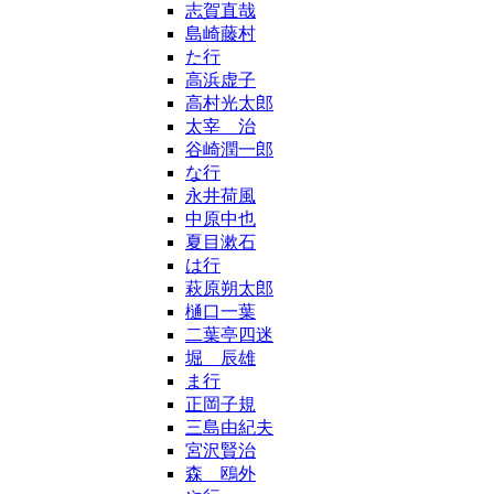
志賀直哉
島崎藤村
た行
高浜虚子
高村光太郎
太宰 治
谷崎潤一郎
な行
永井荷風
中原中也
夏目漱石
は行
萩原朔太郎
樋口一葉
二葉亭四迷
堀 辰雄
ま行
正岡子規
三島由紀夫
宮沢賢治
森 鴎外