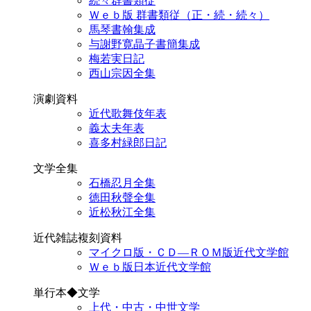
続々群書類従
Ｗｅｂ版 群書類従（正・続・続々）
馬琴書翰集成
与謝野寛晶子書簡集成
梅若実日記
西山宗因全集
演劇資料
近代歌舞伎年表
義太夫年表
喜多村緑郎日記
文学全集
石橋忍月全集
徳田秋聲全集
近松秋江全集
近代雑誌複刻資料
マイクロ版・ＣＤ―ＲＯＭ版近代文学館
Ｗｅｂ版日本近代文学館
単行本◆文学
上代・中古・中世文学