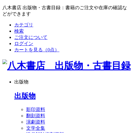
八木書店 出版物・古書目録：書籍のご注文や在庫の確認な
どができます
カテゴリ
検索
ご注文について
ログイン
カートを見る
（0点）
出版物
出版物
影印資料
翻刻資料
演劇資料
文学全集