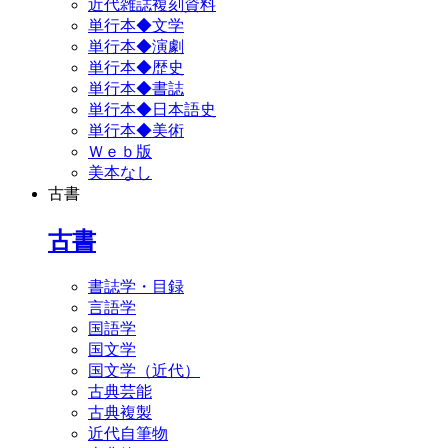
近代雑誌複刻資料
単行本◆文学
単行本◆演劇
単行本◆歴史
単行本◆書誌
単行本◆日本語史
単行本◆美術
Ｗｅｂ版
美本なし
古書
古書
書誌学・目録
言語学
国語学
国文学
国文学（近代）
古典芸能
古典複製
近代自筆物