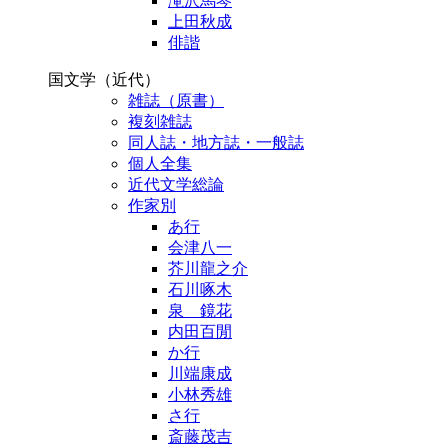
滝沢馬琴
上田秋成
俳諧
国文学（近代）
雑誌（原書）
複刻雑誌
同人誌・地方誌・一般誌
個人全集
近代文学総論
作家別
あ行
会津八一
芥川龍之介
石川啄木
泉 鏡花
内田百閒
か行
川端康成
小林秀雄
さ行
斎藤茂吉