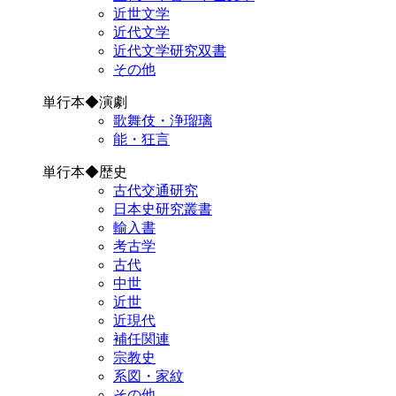
近世文学
近代文学
近代文学研究双書
その他
単行本◆演劇
歌舞伎・浄瑠璃
能・狂言
単行本◆歴史
古代交通研究
日本史研究叢書
輸入書
考古学
古代
中世
近世
近現代
補任関連
宗教史
系図・家紋
その他