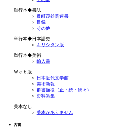
単行本◆書誌
反町茂雄関連書
目録
その他
単行本◆日本語史
キリシタン版
単行本◆美術
輸入書
Ｗｅｂ版
日本近代文学館
美術新報
群書類従（正・続・続々）
史料纂集
美本なし
美本がありません
古書