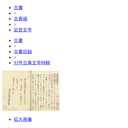
古書
>
古典籍
>
近世文学
古書
>
古書目録
>
93号古典文学特輯
拡大画像