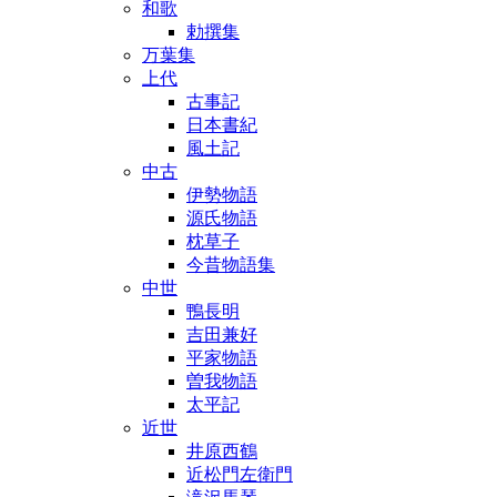
和歌
勅撰集
万葉集
上代
古事記
日本書紀
風土記
中古
伊勢物語
源氏物語
枕草子
今昔物語集
中世
鴨長明
吉田兼好
平家物語
曽我物語
太平記
近世
井原西鶴
近松門左衛門