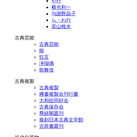
や行
横光利一
与謝野晶子
ら・わ行
若山牧水
古典芸能
古典芸能
能
狂言
浄瑠璃
歌舞伎
古典複製
古典複製
稀書複製会刊行書
大和絵同好会
古典保存会
尊経閣叢刊
複刻日本古典文学館
古辞書叢刊