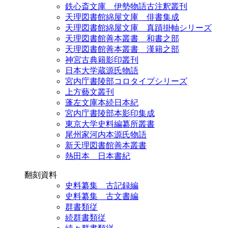
鉄心斎文庫 伊勢物語古注釈叢刊
天理図書館綿屋文庫 俳書集成
天理図書館綿屋文庫 真蹟掛軸シリーズ
天理図書館善本叢書 和書之部
天理図書館善本叢書 漢籍之部
神宮古典籍影印叢刊
日本大学蔵源氏物語
宮内庁書陵部コロタイプシリーズ
上方藝文叢刊
蓬左文庫本続日本紀
宮内庁書陵部本影印集成
東京大学史料編纂所叢書
尾州家河内本源氏物語
新天理図書館善本叢書
熱田本 日本書紀
翻刻資料
史料纂集 古記録編
史料纂集 古文書編
群書類従
続群書類従