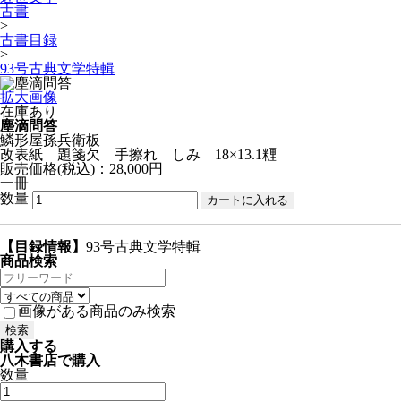
古書
>
古書目録
>
93号古典文学特輯
拡大画像
在庫あり
塵滴問答
鱗形屋孫兵衛板
改表紙 題箋欠 手擦れ しみ 18×13.1糎
販売価格(税込)：28,000円
一冊
数量
【目録情報】
93号古典文学特輯
商品検索
画像がある商品のみ検索
購入する
八木書店で購入
数量