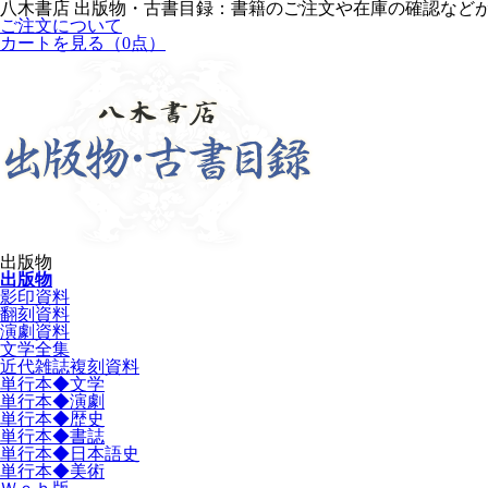
八木書店 出版物・古書目録：書籍のご注文や在庫の確認など
ご注文について
カートを見る
（0点）
出版物
出版物
影印資料
翻刻資料
演劇資料
文学全集
近代雑誌複刻資料
単行本◆文学
単行本◆演劇
単行本◆歴史
単行本◆書誌
単行本◆日本語史
単行本◆美術