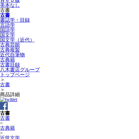
Ｗｅｂ版
美本なし
古書
古書
書誌学・目録
言語学
国語学
国文学
国文学（近代）
古典芸能
古典複製
近代自筆物
古典籍
古書目録
八木書店グループ
トップページ
＞
古書
＞
商品詳細
古書
古書
>
古典籍
>
近世文学