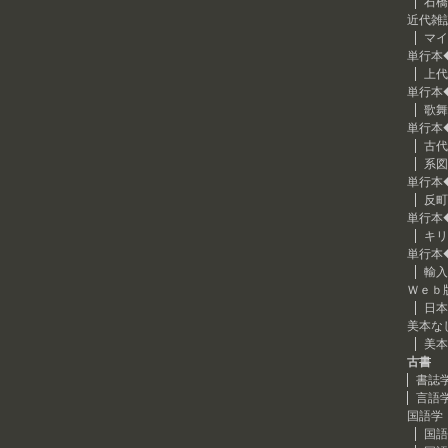
石橋
近代雑
マイ
単行本
上代
単行本
歌舞
単行本
古代
系図
単行本
反町
単行本
キリ
単行本
輸入
Ｗｅｂ
日本
美本な
美本
古書
書誌
言語
国語学
国語