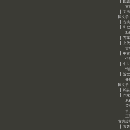
国語
古
文法
国文学
古典
和歌
勅
万葉
上代
古
中古
伊
中世
鴨
近世
井
国文学
雑誌
作家
あ
斎
永
正
古典芸
古典