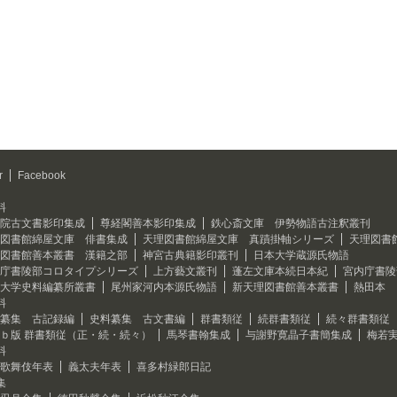
r
Facebook
料
院古文書影印集成
尊経閣善本影印集成
鉄心斎文庫 伊勢物語古注釈叢刊
図書館綿屋文庫 俳書集成
天理図書館綿屋文庫 真蹟掛軸シリーズ
天理図書
図書館善本叢書 漢籍之部
神宮古典籍影印叢刊
日本大学蔵源氏物語
庁書陵部コロタイプシリーズ
上方藝文叢刊
蓬左文庫本続日本紀
宮内庁書陵
大学史料編纂所叢書
尾州家河内本源氏物語
新天理図書館善本叢書
熱田本 
料
纂集 古記録編
史料纂集 古文書編
群書類従
続群書類従
続々群書類従
ｂ版 群書類従（正・続・続々）
馬琴書翰集成
与謝野寛晶子書簡集成
梅若
料
歌舞伎年表
義太夫年表
喜多村緑郎日記
集