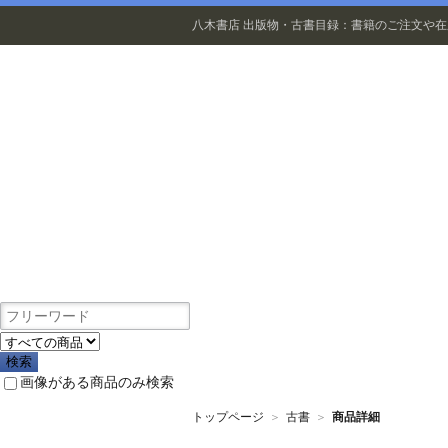
八木書店 出版物・古書目録：書籍のご注文や
出版物
画像がある商品のみ検索
トップページ
＞
古書
＞
商品詳細