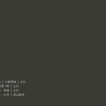
成
小林秀雄
さ行
崎潤一郎
な行
堀 辰雄
ま行
ら・わ行
若山牧水