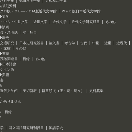
忍月全集
徳田秋聲全集
近松秋江全集
誌複刻資料
クロ版・ＣＤ―ＲＯＭ版近代文学館
Ｗｅｂ版日本近代文学館
◆文学
・中古・中世文学
近世文学
近代文学
近代文学研究双書
その他
◆演劇
伎・浄瑠璃
能・狂言
◆歴史
交通研究
日本史研究叢書
輸入書
考古学
古代
中世
近世
近現代
・家紋
その他
◆書誌
茂雄関連書
目録
その他
◆日本語史
シタン版
◆美術
書
版
近代文学館
美術新報
群書類従（正・続・続々）
史料纂集
し
がありません
学・目録
学
学
国立国語研究所刊行書
国語学史