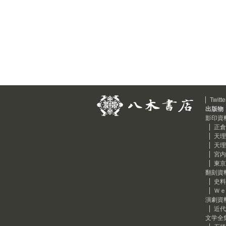
Twitte
出版物
影印資
正倉
天理
天理
宮内
東京
翻刻資
史料
Ｗｅ
演劇資
近代
文学全