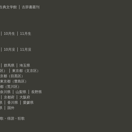
古典文学館
古辞書叢刊
10月生
11月生
10月没
11月没
群馬県
埼玉県
区）
東京都（文京区）
京都（目黒区）
東京都（豊島区）
都（荒川区）
奈川県
山梨県
長野県
京都府
大阪府
県
香川県
愛媛県
県
国外
歌・俳諧・狂歌