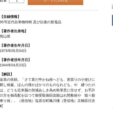
数量
【目録情報】
95号近代自筆物特輯 及び以後の新蒐品
【著作者出身地】
岡山県
【著作者生年月日】
1876年05月04日
【著作者没年月日】
1944年04月23日
【解説】
金策の依頼。「さて甚だ申かね候へども、差當りの小使ひに
窮し候處、ほんの僅かばかりのものなれども、やゝ纏つたの
は、どうも近来脳の加減あしき為め執筆意に任せず、お手許
の方を御高配を以つて御受取御回送願はれ間敷候や 能々願
奉り候」。（発信地）塩原古町楓川樓（受信地）京橋區日吉
町