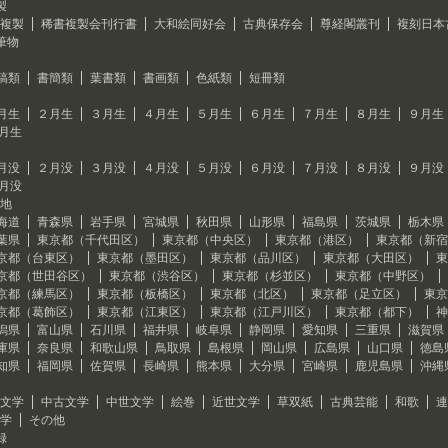
製
複製
稀書複製会刊行書
大和絵同好会
古典保存会
尊経閣叢刊
複刻日本
筆物
稿類
書簡類
葉書類
書画類
色紙類
短冊類
月生
２月生
３月生
４月生
５月生
６月生
７月生
８月生
９月生
2月生
月没
２月没
３月没
４月没
５月没
６月没
７月没
８月没
９月没
2月没
地
海道
青森県
岩手県
宮城県
秋田県
山形県
福島県
茨城県
栃木県
葉県
東京都（千代田区）
東京都（中央区）
東京都（港区）
東京都（新宿
京都（台東区）
東京都（墨田区）
東京都（品川区）
東京都（大田区）
東
京都（世田谷区）
東京都（渋谷区）
東京都（杉並区）
東京都（中野区）
京都（練馬区）
東京都（板橋区）
東京都（北区）
東京都（足立区）
東京
京都（葛飾区）
東京都（江東区）
東京都（江戸川区）
東京都（都下）
神
潟県
富山県
石川県
福井県
岐阜県
静岡県
愛知県
三重県
滋賀県
庫県
奈良県
和歌山県
鳥取県
島根県
岡山県
広島県
山口県
徳島
知県
福岡県
佐賀県
長崎県
熊本県
大分県
宮崎県
鹿児島県
沖縄
文学
中古文学
中世文学
絵巻
近世文学
草双紙
古典芸能
和歌
連
学
その他
録