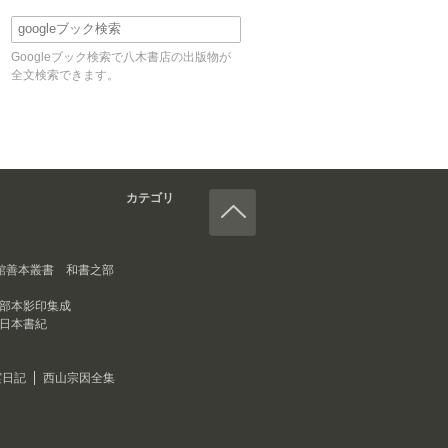
Googleブック検索で八木書店の出版物が
全文検索できます。
カテゴリ
館善本叢書 和書之部
部本影印集成
日本書紀
実日記
西山宗因全集