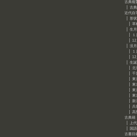
古典複
古典
近代自
形状
草
生月
１
1
没月
１
1
生誕
北
千
東
東
東
東
新
兵
高
古典籍
上代
国語
古書目