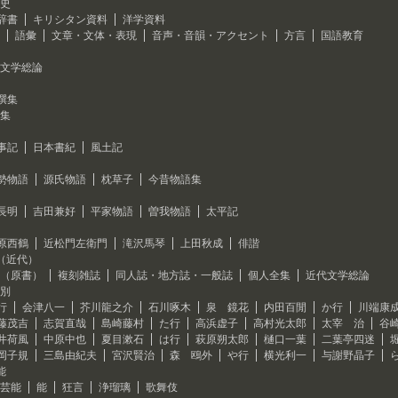
史
辞書
キリシタン資料
洋学資料
語彙
文章・文体・表現
音声・音韻・アクセント
方言
国語教育
文学総論
撰集
集
事記
日本書紀
風土記
勢物語
源氏物語
枕草子
今昔物語集
長明
吉田兼好
平家物語
曽我物語
太平記
原西鶴
近松門左衛門
滝沢馬琴
上田秋成
俳諧
（近代）
（原書）
複刻雑誌
同人誌・地方誌・一般誌
個人全集
近代文学総論
別
行
会津八一
芥川龍之介
石川啄木
泉 鏡花
内田百閒
か行
川端康
藤茂吉
志賀直哉
島崎藤村
た行
高浜虚子
高村光太郎
太宰 治
谷
井荷風
中原中也
夏目漱石
は行
萩原朔太郎
樋口一葉
二葉亭四迷
岡子規
三島由紀夫
宮沢賢治
森 鴎外
や行
横光利一
与謝野晶子
能
芸能
能
狂言
浄瑠璃
歌舞伎