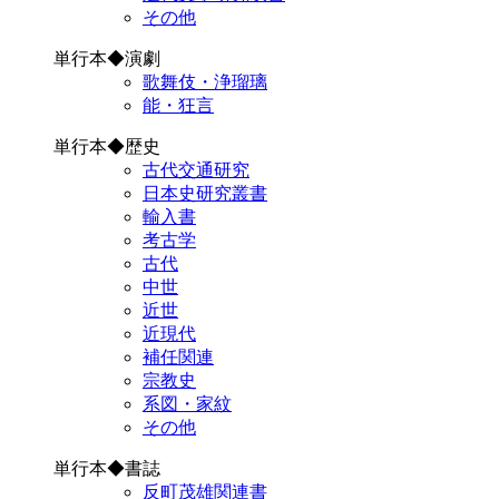
その他
単行本◆演劇
歌舞伎・浄瑠璃
能・狂言
単行本◆歴史
古代交通研究
日本史研究叢書
輸入書
考古学
古代
中世
近世
近現代
補任関連
宗教史
系図・家紋
その他
単行本◆書誌
反町茂雄関連書