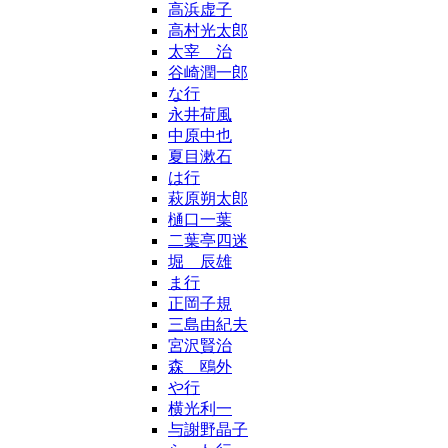
高浜虚子
高村光太郎
太宰 治
谷崎潤一郎
な行
永井荷風
中原中也
夏目漱石
は行
萩原朔太郎
樋口一葉
二葉亭四迷
堀 辰雄
ま行
正岡子規
三島由紀夫
宮沢賢治
森 鴎外
や行
横光利一
与謝野晶子