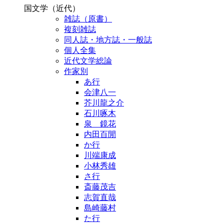
国文学（近代）
雑誌（原書）
複刻雑誌
同人誌・地方誌・一般誌
個人全集
近代文学総論
作家別
あ行
会津八一
芥川龍之介
石川啄木
泉 鏡花
内田百閒
か行
川端康成
小林秀雄
さ行
斎藤茂吉
志賀直哉
島崎藤村
た行