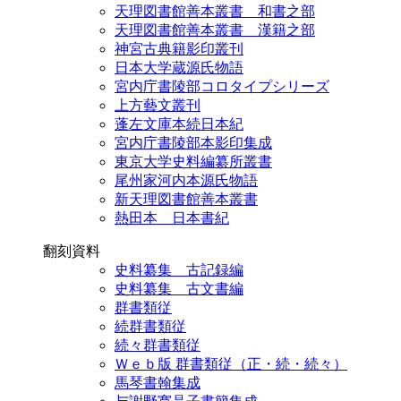
天理図書館善本叢書 和書之部
天理図書館善本叢書 漢籍之部
神宮古典籍影印叢刊
日本大学蔵源氏物語
宮内庁書陵部コロタイプシリーズ
上方藝文叢刊
蓬左文庫本続日本紀
宮内庁書陵部本影印集成
東京大学史料編纂所叢書
尾州家河内本源氏物語
新天理図書館善本叢書
熱田本 日本書紀
翻刻資料
史料纂集 古記録編
史料纂集 古文書編
群書類従
続群書類従
続々群書類従
Ｗｅｂ版 群書類従（正・続・続々）
馬琴書翰集成