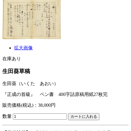
拡大画像
在庫あり
生田葵草稿
生田葵
（いくた あおい）
『正成の首級』 ペン書 400字詰原稿用紙27枚完
販売価格(税込)：38,000円
数量