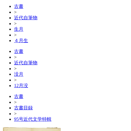
古書
>
近代自筆物
>
生月
>
４月生
古書
>
近代自筆物
>
没月
>
12月没
古書
>
古書目録
>
95号近代文学特輯