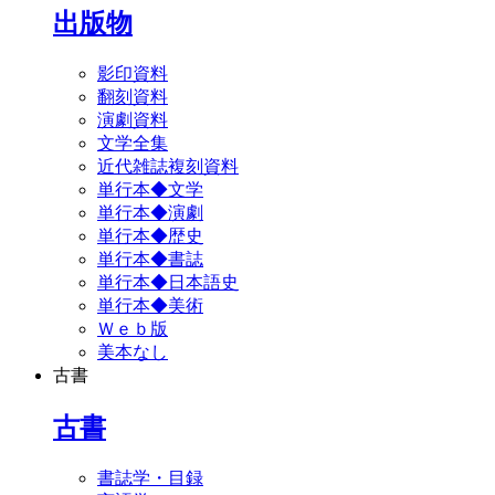
出版物
影印資料
翻刻資料
演劇資料
文学全集
近代雑誌複刻資料
単行本◆文学
単行本◆演劇
単行本◆歴史
単行本◆書誌
単行本◆日本語史
単行本◆美術
Ｗｅｂ版
美本なし
古書
古書
書誌学・目録