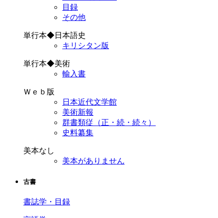
目録
その他
単行本◆日本語史
キリシタン版
単行本◆美術
輸入書
Ｗｅｂ版
日本近代文学館
美術新報
群書類従（正・続・続々）
史料纂集
美本なし
美本がありません
古書
書誌学・目録