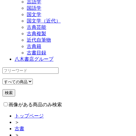
言語学
国語学
国文学
国文学（近代）
古典芸能
古典複製
近代自筆物
古典籍
古書目録
八木書店グループ
画像がある商品のみ検索
トップページ
＞
古書
＞