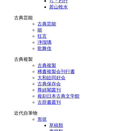
ら・わ行
若山牧水
古典芸能
古典芸能
能
狂言
浄瑠璃
歌舞伎
古典複製
古典複製
稀書複製会刊行書
大和絵同好会
古典保存会
尊経閣叢刊
複刻日本古典文学館
古辞書叢刊
近代自筆物
形状
草稿類