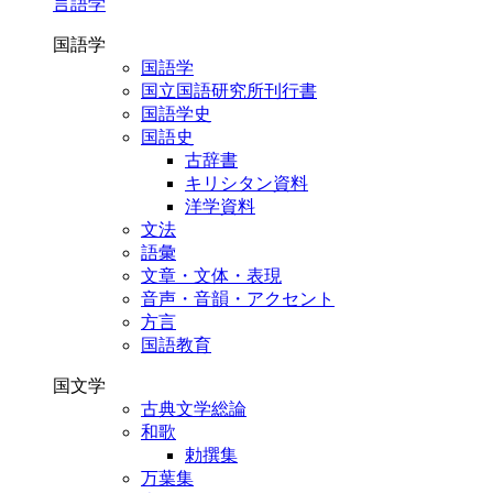
言語学
国語学
国語学
国立国語研究所刊行書
国語学史
国語史
古辞書
キリシタン資料
洋学資料
文法
語彙
文章・文体・表現
音声・音韻・アクセント
方言
国語教育
国文学
古典文学総論
和歌
勅撰集
万葉集