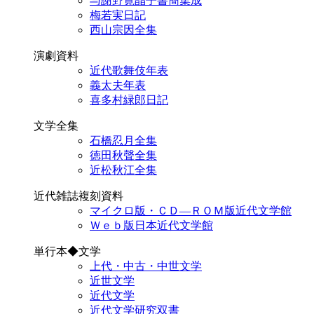
与謝野寛晶子書簡集成
梅若実日記
西山宗因全集
演劇資料
近代歌舞伎年表
義太夫年表
喜多村緑郎日記
文学全集
石橋忍月全集
徳田秋聲全集
近松秋江全集
近代雑誌複刻資料
マイクロ版・ＣＤ―ＲＯＭ版近代文学館
Ｗｅｂ版日本近代文学館
単行本◆文学
上代・中古・中世文学
近世文学
近代文学
近代文学研究双書