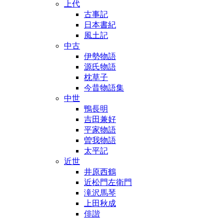
上代
古事記
日本書紀
風土記
中古
伊勢物語
源氏物語
枕草子
今昔物語集
中世
鴨長明
吉田兼好
平家物語
曽我物語
太平記
近世
井原西鶴
近松門左衛門
滝沢馬琴
上田秋成
俳諧