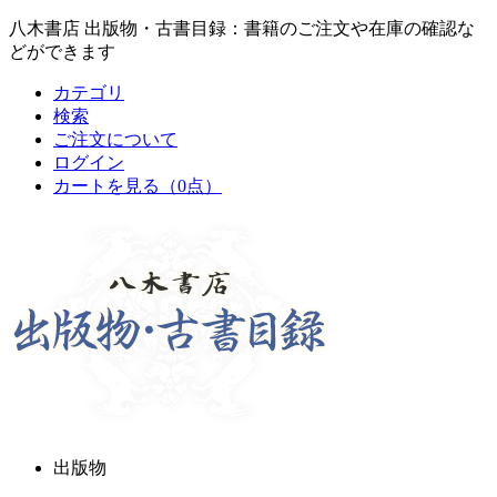
八木書店 出版物・古書目録：書籍のご注文や在庫の確認な
どができます
カテゴリ
検索
ご注文について
ログイン
カートを見る
（0点）
出版物