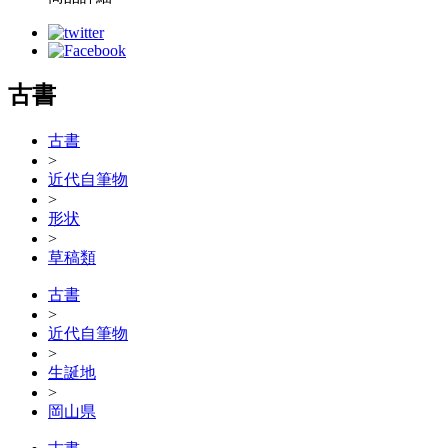
古書
古書
>
近代自筆物
>
形状
>
草稿類
古書
>
近代自筆物
>
生誕地
>
岡山県