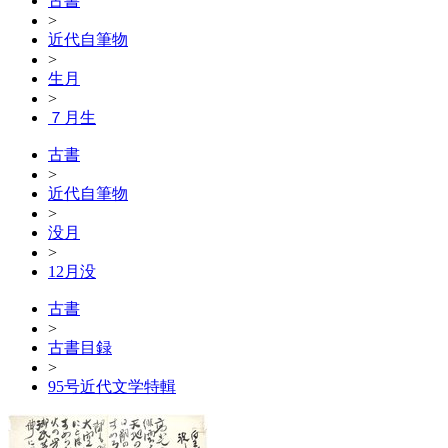
古書
>
近代自筆物
>
生月
>
７月生
古書
>
近代自筆物
>
没月
>
12月没
古書
>
古書目録
>
95号近代文学特輯