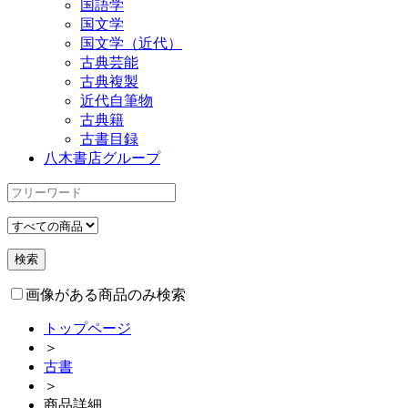
国語学
国文学
国文学（近代）
古典芸能
古典複製
近代自筆物
古典籍
古書目録
八木書店グループ
画像がある商品のみ検索
トップページ
＞
古書
＞
商品詳細