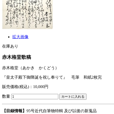
拡大画像
在庫あり
赤木格堂歌稿
赤木格堂
（あかき かくどう）
『皇太子殿下御降誕を祝し奉りて』 毛筆 和紙2枚完
販売価格(税込)：10,000円
数量
【目録情報】
95号近代自筆物特輯 及び以後の新蒐品