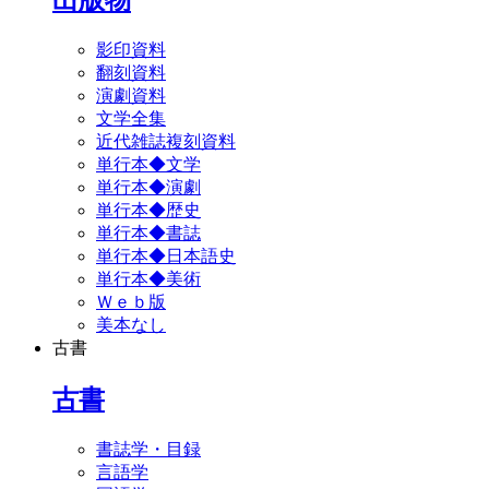
影印資料
翻刻資料
演劇資料
文学全集
近代雑誌複刻資料
単行本◆文学
単行本◆演劇
単行本◆歴史
単行本◆書誌
単行本◆日本語史
単行本◆美術
Ｗｅｂ版
美本なし
古書
古書
書誌学・目録
言語学