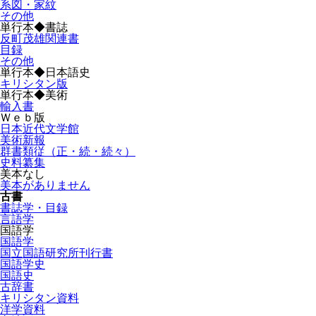
系図・家紋
その他
単行本◆書誌
反町茂雄関連書
目録
その他
単行本◆日本語史
キリシタン版
単行本◆美術
輸入書
Ｗｅｂ版
日本近代文学館
美術新報
群書類従（正・続・続々）
史料纂集
美本なし
美本がありません
古書
書誌学・目録
言語学
国語学
国語学
国立国語研究所刊行書
国語学史
国語史
古辞書
キリシタン資料
洋学資料