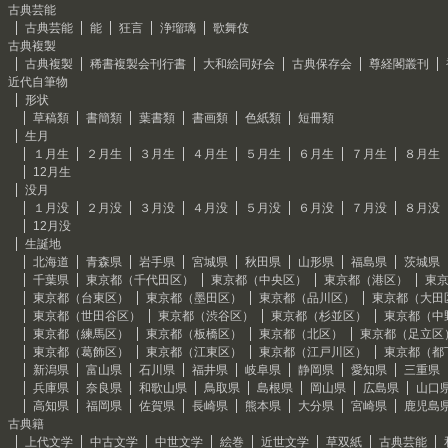
古典芸能
古典芸能
能
狂言
浄瑠璃
歌舞伎
古典複製
古典複製
稀書複製会刊行書
大和絵同好会
古典保存会
尊経閣叢刊
近代自筆物
形状
草稿類
書簡類
葉書類
書画類
色紙類
短冊類
生月
１月生
２月生
３月生
４月生
５月生
６月生
７月生
８月生
12月生
没月
１月没
２月没
３月没
４月没
５月没
６月没
７月没
８月没
12月没
生誕地
北海道
青森県
岩手県
宮城県
秋田県
山形県
福島県
茨城県
千葉県
東京都（千代田区）
東京都（中央区）
東京都（港区）
東
東京都（台東区）
東京都（墨田区）
東京都（品川区）
東京都（大田
東京都（世田谷区）
東京都（渋谷区）
東京都（杉並区）
東京都（中
東京都（練馬区）
東京都（板橋区）
東京都（北区）
東京都（足立区
東京都（葛飾区）
東京都（江東区）
東京都（江戸川区）
東京都（都
新潟県
富山県
石川県
福井県
岐阜県
静岡県
愛知県
三重県
兵庫県
奈良県
和歌山県
鳥取県
島根県
岡山県
広島県
山口
高知県
福岡県
佐賀県
長崎県
熊本県
大分県
宮崎県
鹿児島
古典籍
上代文学
中古文学
中世文学
絵巻
近世文学
草双紙
古典芸能