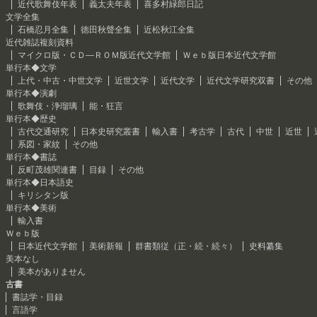
近代歌舞伎年表
義太夫年表
喜多村緑郎日記
文学全集
石橋忍月全集
徳田秋聲全集
近松秋江全集
近代雑誌複刻資料
マイクロ版・ＣＤ―ＲＯＭ版近代文学館
Ｗｅｂ版日本近代文学館
単行本◆文学
上代・中古・中世文学
近世文学
近代文学
近代文学研究双書
その他
単行本◆演劇
歌舞伎・浄瑠璃
能・狂言
単行本◆歴史
古代交通研究
日本史研究叢書
輸入書
考古学
古代
中世
近世
系図・家紋
その他
単行本◆書誌
反町茂雄関連書
目録
その他
単行本◆日本語史
キリシタン版
単行本◆美術
輸入書
Ｗｅｂ版
日本近代文学館
美術新報
群書類従（正・続・続々）
史料纂集
美本なし
美本がありません
古書
書誌学・目録
言語学