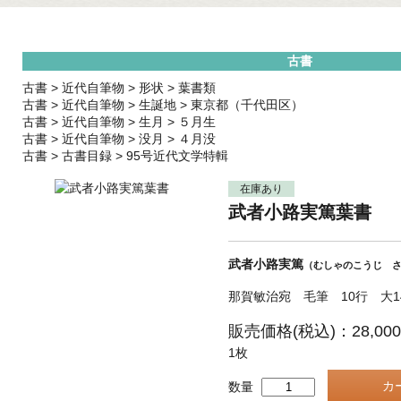
古書
古書
>
近代自筆物
>
形状
>
葉書類
古書
>
近代自筆物
>
生誕地
>
東京都（千代田区）
古書
>
近代自筆物
>
生月
>
５月生
古書
>
近代自筆物
>
没月
>
４月没
古書
>
古書目録
>
95号近代文学特輯
在庫あり
武者小路実篤葉書
武者小路実篤
（むしゃのこうじ 
那賀敏治宛 毛筆 10行 大1
販売価格(税込)：28,00
1枚
数量