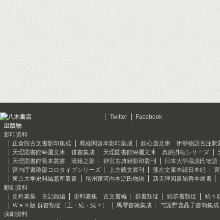
Twitter
Facebook
出版物
影印資料
正倉院古文書影印集成
尊経閣善本影印集成
鉄心斎文庫 伊勢物語古注釈
天理図書館綿屋文庫 俳書集成
天理図書館綿屋文庫 真蹟掛軸シリーズ
天理図書館善本叢書 漢籍之部
神宮古典籍影印叢刊
日本大学蔵源氏物語
宮内庁書陵部コロタイプシリーズ
上方藝文叢刊
蓬左文庫本続日本紀
宮
東京大学史料編纂所叢書
尾州家河内本源氏物語
新天理図書館善本叢書
翻刻資料
史料纂集 古記録編
史料纂集 古文書編
群書類従
続群書類従
続々
Ｗｅｂ版 群書類従（正・続・続々）
馬琴書翰集成
与謝野寛晶子書簡集成
演劇資料