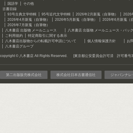
国語学
その他
古書目録
93号古典文学特輯
95号近代文学特輯
2026年2月新蒐（自筆物）
202
2026年4月新蒐（自筆物）
2026年5月新蒐（自筆物）
2026年6月新蒐（
2026年7月新蒐（自筆物）
八木書店 出版物 メールニュース
八木書店 出版物 メールニュース・バッ
ご利用規約
特定商取引に関する表示
八木書店出版物からの転載許可申請について
個人情報保護方針
お
八木書店グループ
copyright © 八木書店 All Rights Reserved.
[東京都公安委員会許可済 許可番号301
第二出版販売株式会社
株式会社日本古書通信社
ジャパンナレ