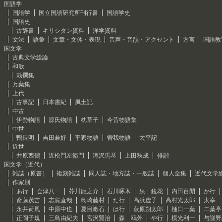
国語学
国語学
国立国語研究所刊行書
国語学史
国語史
古辞書
キリシタン資料
洋学資料
文法
語彙
文章・文体・表現
音声・音韻・アクセント
方言
国語教
国文学
古典文学総論
和歌
勅撰集
万葉集
上代
古事記
日本書紀
風土記
中古
伊勢物語
源氏物語
枕草子
今昔物語集
中世
鴨長明
吉田兼好
平家物語
曽我物語
太平記
近世
井原西鶴
近松門左衛門
滝沢馬琴
上田秋成
俳諧
国文学（近代）
雑誌（原書）
複刻雑誌
同人誌・地方誌・一般誌
個人全集
近代文学
作家別
あ行
会津八一
芥川龍之介
石川啄木
泉 鏡花
内田百閒
か行
斎藤茂吉
志賀直哉
島崎藤村
た行
高浜虚子
高村光太郎
太宰 
永井荷風
中原中也
夏目漱石
は行
萩原朔太郎
樋口一葉
二葉亭
正岡子規
三島由紀夫
宮沢賢治
森 鴎外
や行
横光利一
与謝野