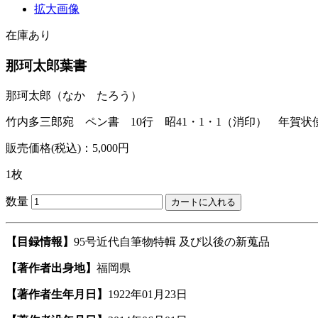
拡大画像
在庫あり
那珂太郎葉書
那珂太郎
（なか たろう）
竹内多三郎宛 ペン書 10行 昭41・1・1（消印） 年賀状
販売価格(税込)：5,000円
1枚
数量
【目録情報】
95号近代自筆物特輯 及び以後の新蒐品
【著作者出身地】
福岡県
【著作者生年月日】
1922年01月23日