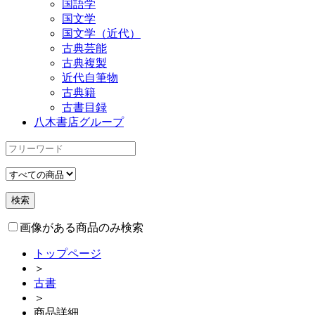
国語学
国文学
国文学（近代）
古典芸能
古典複製
近代自筆物
古典籍
古書目録
八木書店グループ
画像がある商品のみ検索
トップページ
＞
古書
＞
商品詳細