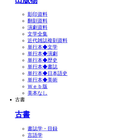
影印資料
翻刻資料
演劇資料
文学全集
近代雑誌複刻資料
単行本◆文学
単行本◆演劇
単行本◆歴史
単行本◆書誌
単行本◆日本語史
単行本◆美術
Ｗｅｂ版
美本なし
古書
古書
書誌学・目録
言語学