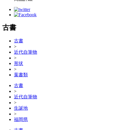
古書
古書
>
近代自筆物
>
形状
>
葉書類
古書
>
近代自筆物
>
生誕地
>
福岡県