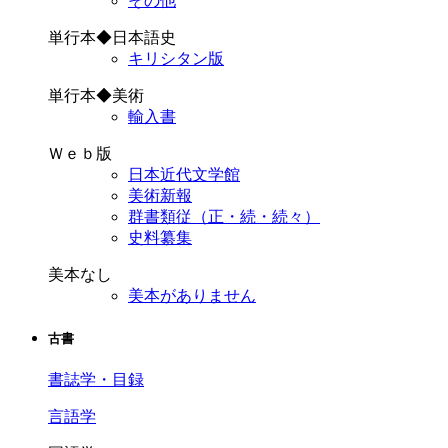
その他
単行本◆日本語史
キリシタン版
単行本◆美術
輸入書
Ｗｅｂ版
日本近代文学館
美術新報
群書類従（正・続・続々）
史料纂集
美本なし
美本がありません
古書
書誌学・目録
言語学