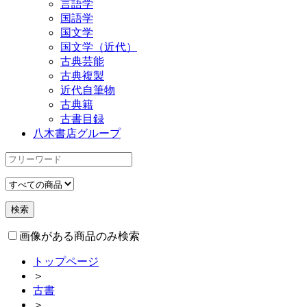
言語学
国語学
国文学
国文学（近代）
古典芸能
古典複製
近代自筆物
古典籍
古書目録
八木書店グループ
画像がある商品のみ検索
トップページ
＞
古書
＞