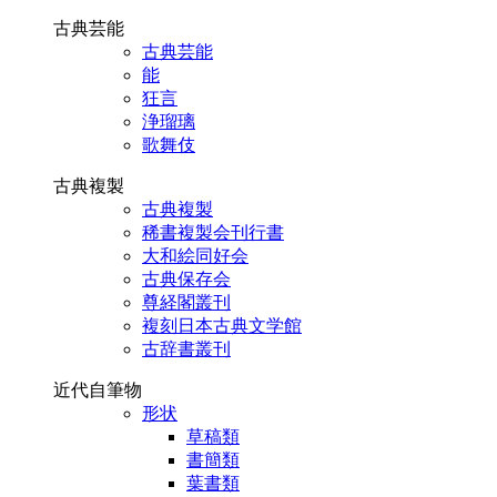
古典芸能
古典芸能
能
狂言
浄瑠璃
歌舞伎
古典複製
古典複製
稀書複製会刊行書
大和絵同好会
古典保存会
尊経閣叢刊
複刻日本古典文学館
古辞書叢刊
近代自筆物
形状
草稿類
書簡類
葉書類