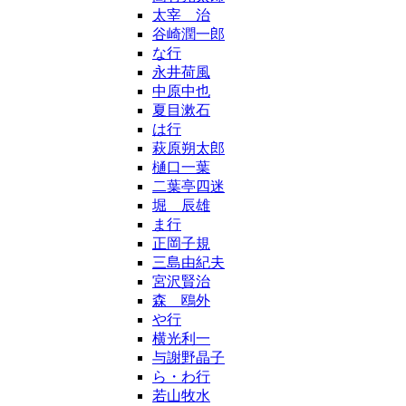
太宰 治
谷崎潤一郎
な行
永井荷風
中原中也
夏目漱石
は行
萩原朔太郎
樋口一葉
二葉亭四迷
堀 辰雄
ま行
正岡子規
三島由紀夫
宮沢賢治
森 鴎外
や行
横光利一
与謝野晶子
ら・わ行
若山牧水