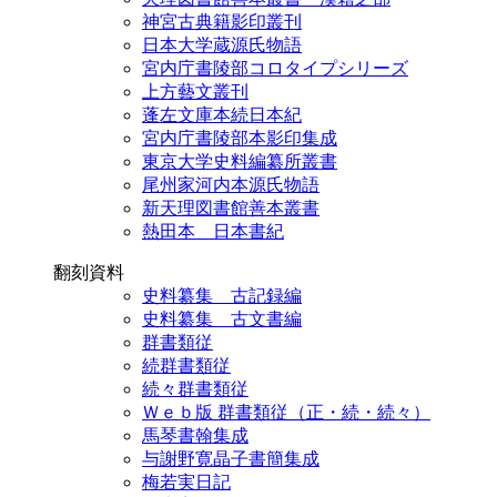
神宮古典籍影印叢刊
日本大学蔵源氏物語
宮内庁書陵部コロタイプシリーズ
上方藝文叢刊
蓬左文庫本続日本紀
宮内庁書陵部本影印集成
東京大学史料編纂所叢書
尾州家河内本源氏物語
新天理図書館善本叢書
熱田本 日本書紀
翻刻資料
史料纂集 古記録編
史料纂集 古文書編
群書類従
続群書類従
続々群書類従
Ｗｅｂ版 群書類従（正・続・続々）
馬琴書翰集成
与謝野寛晶子書簡集成
梅若実日記