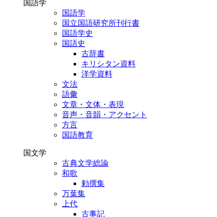
国語学
国語学
国立国語研究所刊行書
国語学史
国語史
古辞書
キリシタン資料
洋学資料
文法
語彙
文章・文体・表現
音声・音韻・アクセント
方言
国語教育
国文学
古典文学総論
和歌
勅撰集
万葉集
上代
古事記