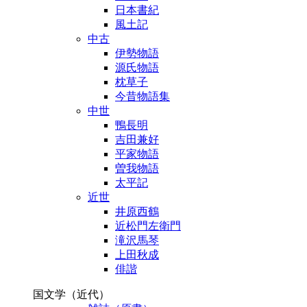
日本書紀
風土記
中古
伊勢物語
源氏物語
枕草子
今昔物語集
中世
鴨長明
吉田兼好
平家物語
曽我物語
太平記
近世
井原西鶴
近松門左衛門
滝沢馬琴
上田秋成
俳諧
国文学（近代）