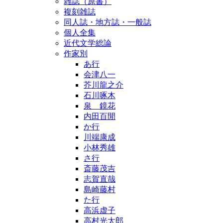
雑誌（原書）
複刻雑誌
同人誌・地方誌・一般誌
個人全集
近代文学総論
作家別
あ行
会津八一
芥川龍之介
石川啄木
泉 鏡花
内田百閒
か行
川端康成
小林秀雄
さ行
斎藤茂吉
志賀直哉
島崎藤村
た行
高浜虚子
高村光太郎