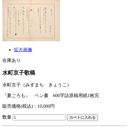
拡大画像
在庫あり
水町京子歌稿
水町京子
（みずまち きょうこ）
『夏ごろも』 ペン書 600字詰原稿用紙1枚完
販売価格(税込)：10,000円
数量