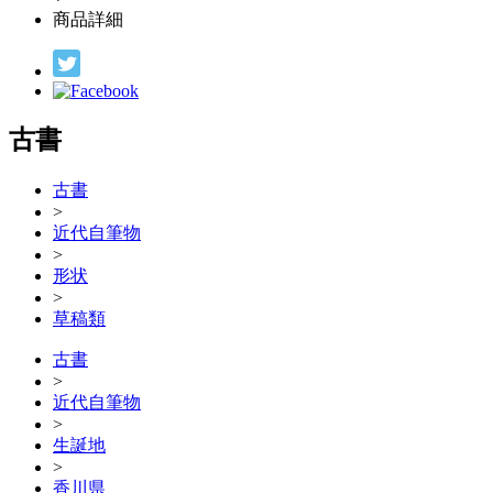
商品詳細
古書
古書
>
近代自筆物
>
形状
>
草稿類
古書
>
近代自筆物
>
生誕地
>
香川県