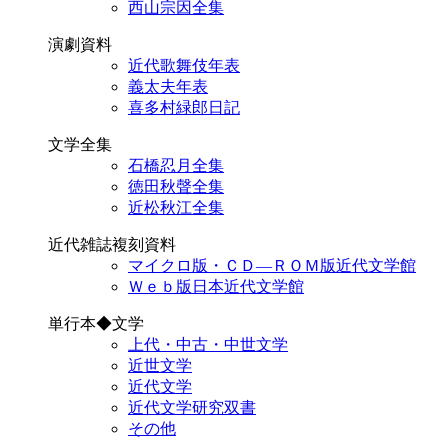
西山宗因全集
演劇資料
近代歌舞伎年表
義太夫年表
喜多村緑郎日記
文学全集
石橋忍月全集
徳田秋聲全集
近松秋江全集
近代雑誌複刻資料
マイクロ版・ＣＤ―ＲＯＭ版近代文学館
Ｗｅｂ版日本近代文学館
単行本◆文学
上代・中古・中世文学
近世文学
近代文学
近代文学研究双書
その他