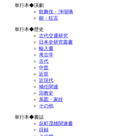
単行本◆演劇
歌舞伎・浄瑠璃
能・狂言
単行本◆歴史
古代交通研究
日本史研究叢書
輸入書
考古学
古代
中世
近世
近現代
補任関連
宗教史
系図・家紋
その他
単行本◆書誌
反町茂雄関連書
目録