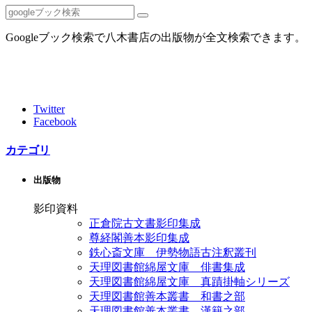
Googleブック検索で八木書店の出版物が全文検索できます。
Twitter
Facebook
カテゴリ
出版物
影印資料
正倉院古文書影印集成
尊経閣善本影印集成
鉄心斎文庫 伊勢物語古注釈叢刊
天理図書館綿屋文庫 俳書集成
天理図書館綿屋文庫 真蹟掛軸シリーズ
天理図書館善本叢書 和書之部
天理図書館善本叢書 漢籍之部