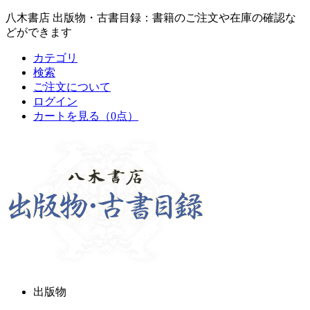
八木書店 出版物・古書目録：書籍のご注文や在庫の確認な
どができます
カテゴリ
検索
ご注文について
ログイン
カートを見る
（0点）
出版物