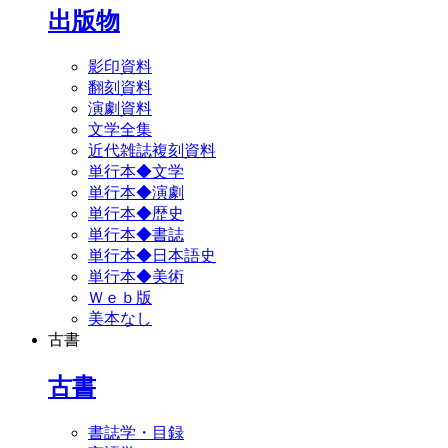
出版物
影印資料
翻刻資料
演劇資料
文学全集
近代雑誌複刻資料
単行本◆文学
単行本◆演劇
単行本◆歴史
単行本◆書誌
単行本◆日本語史
単行本◆美術
Ｗｅｂ版
美本なし
古書
古書
書誌学・目録