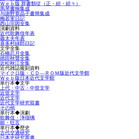
Ｗｅｂ版 群書類従（正・続・続々）
馬琴書翰集成
与謝野寛晶子書簡集成
梅若実日記
西山宗因全集
演劇資料
近代歌舞伎年表
義太夫年表
喜多村緑郎日記
文学全集
石橋忍月全集
徳田秋聲全集
近松秋江全集
近代雑誌複刻資料
マイクロ版・ＣＤ―ＲＯＭ版近代文学館
Ｗｅｂ版日本近代文学館
単行本◆文学
上代・中古・中世文学
近世文学
近代文学
近代文学研究双書
その他
単行本◆演劇
歌舞伎・浄瑠璃
能・狂言
単行本◆歴史
古代交通研究
日本史研究叢書