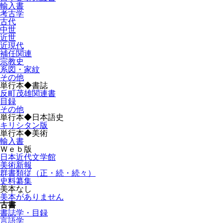
輸入書
考古学
古代
中世
近世
近現代
補任関連
宗教史
系図・家紋
その他
単行本◆書誌
反町茂雄関連書
目録
その他
単行本◆日本語史
キリシタン版
単行本◆美術
輸入書
Ｗｅｂ版
日本近代文学館
美術新報
群書類従（正・続・続々）
史料纂集
美本なし
美本がありません
古書
書誌学・目録
言語学