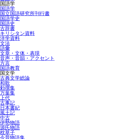
国語学
国語学
国立国語研究所刊行書
国語学史
国語史
古辞書
キリシタン資料
洋学資料
文法
語彙
文章・文体・表現
音声・音韻・アクセント
方言
国語教育
国文学
古典文学総論
和歌
勅撰集
万葉集
上代
古事記
日本書紀
風土記
中古
伊勢物語
源氏物語
枕草子
今昔物語集