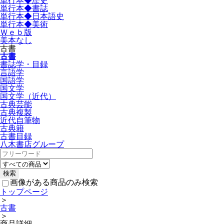
単行本◆歴史
単行本◆書誌
単行本◆日本語史
単行本◆美術
Ｗｅｂ版
美本なし
古書
古書
書誌学・目録
言語学
国語学
国文学
国文学（近代）
古典芸能
古典複製
近代自筆物
古典籍
古書目録
八木書店グループ
画像がある商品のみ検索
トップページ
＞
古書
＞
商品詳細