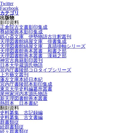
Twitter
Facebook
カテゴリ
出版物
影印資料
正倉院古文書影印集成
尊経閣善本影印集成
鉄心斎文庫 伊勢物語古注釈叢刊
天理図書館綿屋文庫 俳書集成
天理図書館綿屋文庫 真蹟掛軸シリーズ
天理図書館善本叢書 和書之部
天理図書館善本叢書 漢籍之部
神宮古典籍影印叢刊
日本大学蔵源氏物語
宮内庁書陵部コロタイプシリーズ
上方藝文叢刊
蓬左文庫本続日本紀
宮内庁書陵部本影印集成
東京大学史料編纂所叢書
尾州家河内本源氏物語
新天理図書館善本叢書
熱田本 日本書紀
翻刻資料
史料纂集 古記録編
史料纂集 古文書編
群書類従
続群書類従
続々群書類従