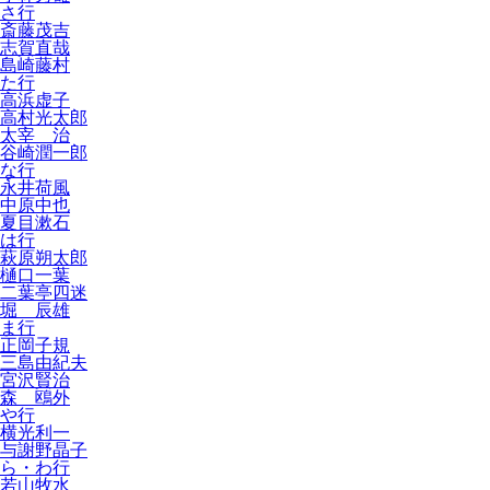
さ行
斎藤茂吉
志賀直哉
島崎藤村
た行
高浜虚子
高村光太郎
太宰 治
谷崎潤一郎
な行
永井荷風
中原中也
夏目漱石
は行
萩原朔太郎
樋口一葉
二葉亭四迷
堀 辰雄
ま行
正岡子規
三島由紀夫
宮沢賢治
森 鴎外
や行
横光利一
与謝野晶子
ら・わ行
若山牧水