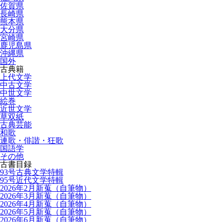
佐賀県
長崎県
熊本県
大分県
宮崎県
鹿児島県
沖縄県
国外
古典籍
上代文学
中古文学
中世文学
絵巻
近世文学
草双紙
古典芸能
和歌
連歌・俳諧・狂歌
国語学
その他
古書目録
93号古典文学特輯
95号近代文学特輯
2026年2月新蒐（自筆物）
2026年3月新蒐（自筆物）
2026年4月新蒐（自筆物）
2026年5月新蒐（自筆物）
2026年6月新蒐（自筆物）