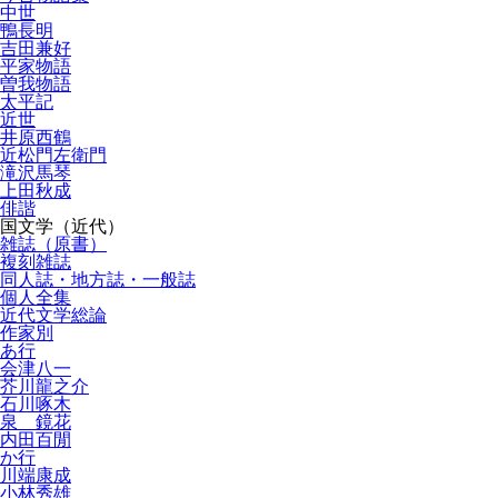
中世
鴨長明
吉田兼好
平家物語
曽我物語
太平記
近世
井原西鶴
近松門左衛門
滝沢馬琴
上田秋成
俳諧
国文学（近代）
雑誌（原書）
複刻雑誌
同人誌・地方誌・一般誌
個人全集
近代文学総論
作家別
あ行
会津八一
芥川龍之介
石川啄木
泉 鏡花
内田百閒
か行
川端康成
小林秀雄