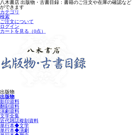
八木書店 出版物・古書目録：書籍のご注文や在庫の確認など
ができます
カテゴリ
検索
ご注文について
ログイン
カートを見る
（0点）
出版物
出版物
影印資料
翻刻資料
演劇資料
文学全集
近代雑誌複刻資料
単行本◆文学
単行本◆演劇