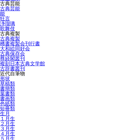
古典芸能
古典芸能
能
狂言
浄瑠璃
歌舞伎
古典複製
古典複製
稀書複製会刊行書
大和絵同好会
古典保存会
尊経閣叢刊
複刻日本古典文学館
古辞書叢刊
近代自筆物
形状
草稿類
書簡類
葉書類
書画類
色紙類
短冊類
生月
１月生
２月生
３月生
４月生
５月生