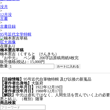
>
没月
>
12月没
古書
>
古書目録
>
95号近代文学特輯
拡大画像
在庫あり
楠本憲吉草稿
楠本憲吉
（くすもと けんきち）
『お中元』 ペン書 200字詰原稿用紙8枚完
販売価格(税込)：15,000円
数量
【目録情報】
95号近代自筆物特輯 及び以後の新蒐品
【著作者出身地】
大阪府
【著作者生年月日】
1922年12月19日
【著作者没年月日】
1988年12月17日
【解説】
中元は虚礼ではなく、人間生活を営んでいく上の必要
悪と結ぶ。（種別）随筆
商品検索