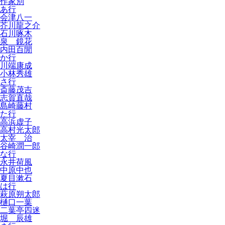
作家別
あ行
会津八一
芥川龍之介
石川啄木
泉 鏡花
内田百閒
か行
川端康成
小林秀雄
さ行
斎藤茂吉
志賀直哉
島崎藤村
た行
高浜虚子
高村光太郎
太宰 治
谷崎潤一郎
な行
永井荷風
中原中也
夏目漱石
は行
萩原朔太郎
樋口一葉
二葉亭四迷
堀 辰雄