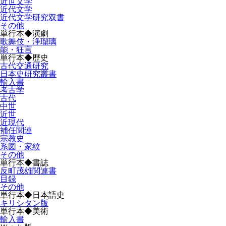
近世文学
近代文学
近代文学研究双書
その他
単行本◆演劇
歌舞伎・浄瑠璃
能・狂言
単行本◆歴史
古代交通研究
日本史研究叢書
輸入書
考古学
古代
中世
近世
近現代
補任関連
宗教史
系図・家紋
その他
単行本◆書誌
反町茂雄関連書
目録
その他
単行本◆日本語史
キリシタン版
単行本◆美術
輸入書