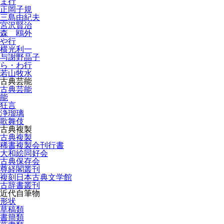
ま行
正岡子規
三島由紀夫
宮沢賢治
森 鴎外
や行
横光利一
与謝野晶子
ら・わ行
若山牧水
古典芸能
古典芸能
能
狂言
浄瑠璃
歌舞伎
古典複製
古典複製
稀書複製会刊行書
大和絵同好会
古典保存会
尊経閣叢刊
複刻日本古典文学館
古辞書叢刊
近代自筆物
形状
草稿類
書簡類