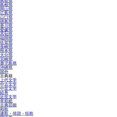
鳥取県
島根県
岡山県
広島県
山口県
徳島県
香川県
愛媛県
高知県
福岡県
佐賀県
長崎県
熊本県
大分県
宮崎県
鹿児島県
沖縄県
国外
古典籍
上代文学
中古文学
中世文学
絵巻
近世文学
草双紙
古典芸能
和歌
連歌・俳諧・狂歌