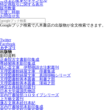
ご注文の変更やキャンセル
特定商取引に関する表示
販売数量
引渡し時期
お問合せ先
Googleブック検索で八木書店の出版物が全文検索できます。
Twitter
Facebook
カテゴリ
出版物
影印資料
正倉院古文書影印集成
尊経閣善本影印集成
鉄心斎文庫 伊勢物語古注釈叢刊
天理図書館綿屋文庫 俳書集成
天理図書館綿屋文庫 真蹟掛軸シリーズ
天理図書館善本叢書 和書之部
天理図書館善本叢書 漢籍之部
神宮古典籍影印叢刊
日本大学蔵源氏物語
宮内庁書陵部コロタイプシリーズ
上方藝文叢刊
蓬左文庫本続日本紀
宮内庁書陵部本影印集成