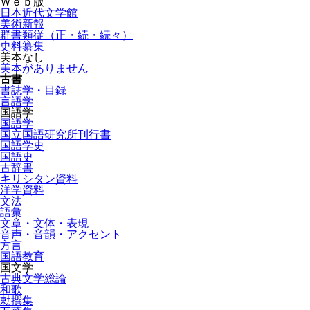
Ｗｅｂ版
日本近代文学館
美術新報
群書類従（正・続・続々）
史料纂集
美本なし
美本がありません
古書
書誌学・目録
言語学
国語学
国語学
国立国語研究所刊行書
国語学史
国語史
古辞書
キリシタン資料
洋学資料
文法
語彙
文章・文体・表現
音声・音韻・アクセント
方言
国語教育
国文学
古典文学総論
和歌
勅撰集