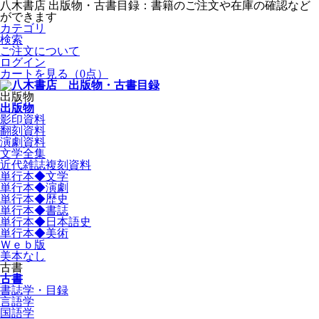
八木書店 出版物・古書目録：書籍のご注文や在庫の確認など
ができます
カテゴリ
検索
ご注文について
ログイン
カートを見る
（0点）
出版物
出版物
影印資料
翻刻資料
演劇資料
文学全集
近代雑誌複刻資料
単行本◆文学
単行本◆演劇
単行本◆歴史
単行本◆書誌
単行本◆日本語史
単行本◆美術
Ｗｅｂ版
美本なし
古書
古書
書誌学・目録
言語学
国語学