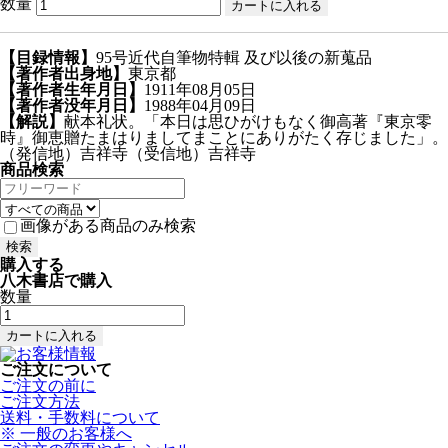
数量
【目録情報】
95号近代自筆物特輯 及び以後の新蒐品
【著作者出身地】
東京都
【著作者生年月日】
1911年08月05日
【著作者没年月日】
1988年04月09日
【解説】
献本礼状。「本日は思ひがけもなく御高著『東京零
時』御恵贈たまはりましてまことにありがたく存じました」。
（発信地）吉祥寺（受信地）吉祥寺
商品検索
画像がある商品のみ検索
購入する
八木書店で購入
数量
ご注文について
ご注文の前に
ご注文方法
送料・手数料について
※ 一般のお客様へ