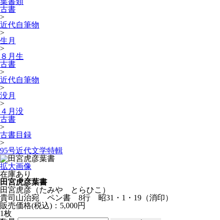
葉書類
古書
>
近代自筆物
>
生月
>
８月生
古書
>
近代自筆物
>
没月
>
４月没
古書
>
古書目録
>
95号近代文学特輯
拡大画像
在庫あり
田宮虎彦葉書
田宮虎彦
（たみや とらひこ）
貴司山治宛 ペン書 8行 昭31・1・19（消印）
販売価格(税込)：5,000円
1枚