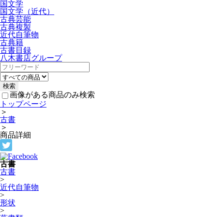
国文学
国文学（近代）
古典芸能
古典複製
近代自筆物
古典籍
古書目録
八木書店グループ
画像がある商品のみ検索
トップページ
＞
古書
＞
商品詳細
古書
古書
>
近代自筆物
>
形状
>