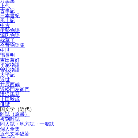
万葉集
上代
古事記
日本書紀
風土記
中古
伊勢物語
源氏物語
枕草子
今昔物語集
中世
鴨長明
吉田兼好
平家物語
曽我物語
太平記
近世
井原西鶴
近松門左衛門
滝沢馬琴
上田秋成
俳諧
国文学（近代）
雑誌（原書）
複刻雑誌
同人誌・地方誌・一般誌
個人全集
近代文学総論