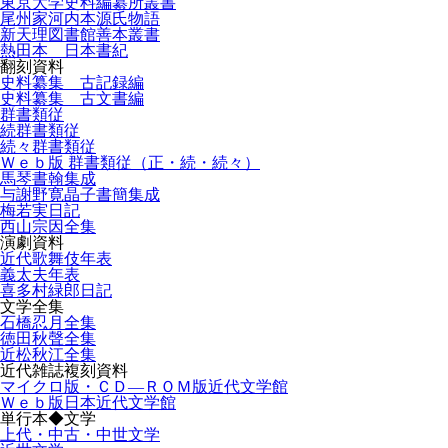
東京大学史料編纂所叢書
尾州家河内本源氏物語
新天理図書館善本叢書
熱田本 日本書紀
翻刻資料
史料纂集 古記録編
史料纂集 古文書編
群書類従
続群書類従
続々群書類従
Ｗｅｂ版 群書類従（正・続・続々）
馬琴書翰集成
与謝野寛晶子書簡集成
梅若実日記
西山宗因全集
演劇資料
近代歌舞伎年表
義太夫年表
喜多村緑郎日記
文学全集
石橋忍月全集
徳田秋聲全集
近松秋江全集
近代雑誌複刻資料
マイクロ版・ＣＤ―ＲＯＭ版近代文学館
Ｗｅｂ版日本近代文学館
単行本◆文学
上代・中古・中世文学