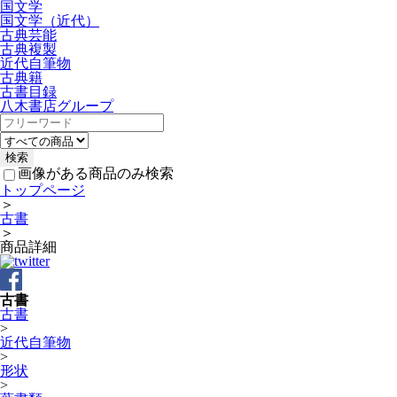
国文学
国文学（近代）
古典芸能
古典複製
近代自筆物
古典籍
古書目録
八木書店グループ
画像がある商品のみ検索
トップページ
＞
古書
＞
商品詳細
古書
古書
>
近代自筆物
>
形状
>