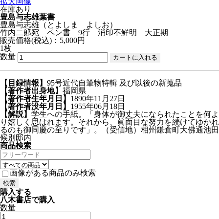
拡大画像
在庫あり
豊島与志雄葉書
豊島与志雄
（とよしま よしお）
竹内二郞宛 ペン書 9行 消印不鮮明 大正期
販売価格(税込)：5,000円
1枚
数量
【目録情報】
95号近代自筆物特輯 及び以後の新蒐品
【著作者出身地】
福岡県
【著作者生年月日】
1890年11月27日
【著作者没年月日】
1955年06月18日
【解説】
学生への手紙。「身体が御丈夫になられたことを何よ
り嬉しく思はれます。それから、眞面目な努力を続けてゆかれ
るのも御同慶の至りです」。（受信地）相州鎌倉町大佛通池田
候別邸内
商品検索
画像がある商品のみ検索
購入する
八木書店で購入
数量