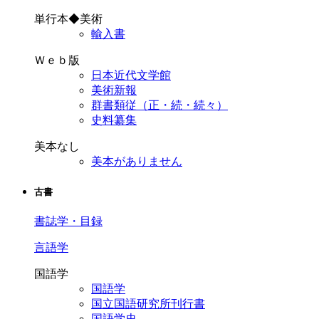
単行本◆美術
輸入書
Ｗｅｂ版
日本近代文学館
美術新報
群書類従（正・続・続々）
史料纂集
美本なし
美本がありません
古書
書誌学・目録
言語学
国語学
国語学
国立国語研究所刊行書
国語学史