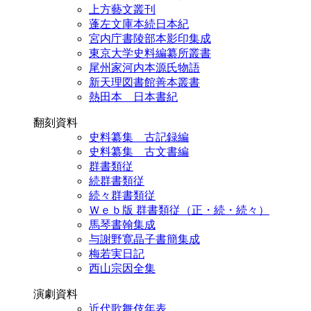
上方藝文叢刊
蓬左文庫本続日本紀
宮内庁書陵部本影印集成
東京大学史料編纂所叢書
尾州家河内本源氏物語
新天理図書館善本叢書
熱田本 日本書紀
翻刻資料
史料纂集 古記録編
史料纂集 古文書編
群書類従
続群書類従
続々群書類従
Ｗｅｂ版 群書類従（正・続・続々）
馬琴書翰集成
与謝野寛晶子書簡集成
梅若実日記
西山宗因全集
演劇資料
近代歌舞伎年表