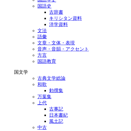
国語史
古辞書
キリシタン資料
洋学資料
文法
語彙
文章・文体・表現
音声・音韻・アクセント
方言
国語教育
国文学
古典文学総論
和歌
勅撰集
万葉集
上代
古事記
日本書紀
風土記
中古