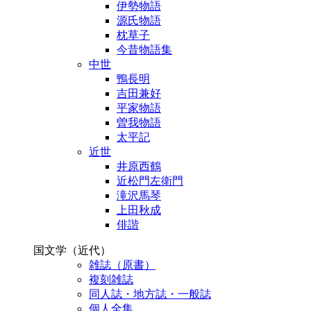
伊勢物語
源氏物語
枕草子
今昔物語集
中世
鴨長明
吉田兼好
平家物語
曽我物語
太平記
近世
井原西鶴
近松門左衛門
滝沢馬琴
上田秋成
俳諧
国文学（近代）
雑誌（原書）
複刻雑誌
同人誌・地方誌・一般誌
個人全集