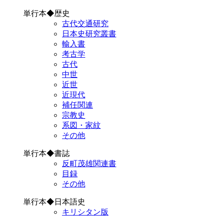
単行本◆歴史
古代交通研究
日本史研究叢書
輸入書
考古学
古代
中世
近世
近現代
補任関連
宗教史
系図・家紋
その他
単行本◆書誌
反町茂雄関連書
目録
その他
単行本◆日本語史
キリシタン版