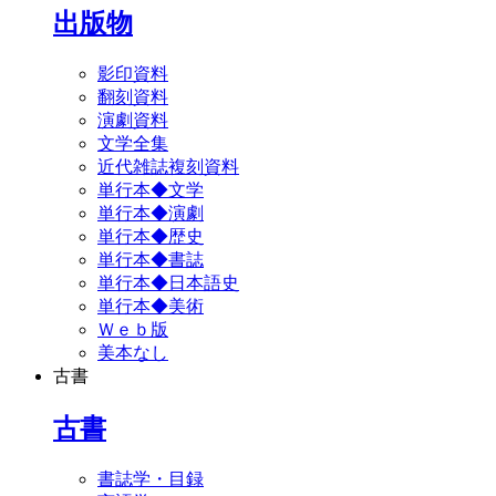
出版物
影印資料
翻刻資料
演劇資料
文学全集
近代雑誌複刻資料
単行本◆文学
単行本◆演劇
単行本◆歴史
単行本◆書誌
単行本◆日本語史
単行本◆美術
Ｗｅｂ版
美本なし
古書
古書
書誌学・目録