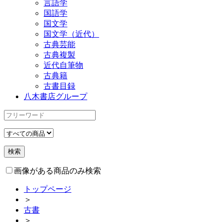
言語学
国語学
国文学
国文学（近代）
古典芸能
古典複製
近代自筆物
古典籍
古書目録
八木書店グループ
画像がある商品のみ検索
トップページ
＞
古書
＞