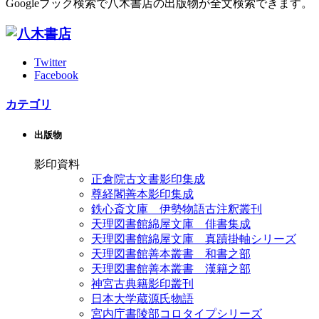
Googleブック検索で八木書店の出版物が全文検索できます。
Twitter
Facebook
カテゴリ
出版物
影印資料
正倉院古文書影印集成
尊経閣善本影印集成
鉄心斎文庫 伊勢物語古注釈叢刊
天理図書館綿屋文庫 俳書集成
天理図書館綿屋文庫 真蹟掛軸シリーズ
天理図書館善本叢書 和書之部
天理図書館善本叢書 漢籍之部
神宮古典籍影印叢刊
日本大学蔵源氏物語
宮内庁書陵部コロタイプシリーズ