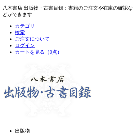
八木書店 出版物・古書目録：書籍のご注文や在庫の確認な
どができます
カテゴリ
検索
ご注文について
ログイン
カートを見る
（0点）
出版物