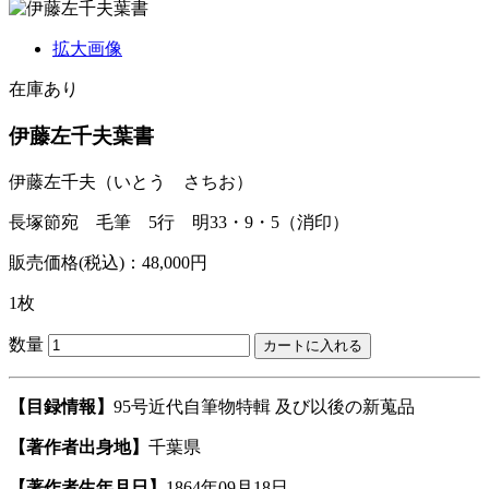
拡大画像
在庫あり
伊藤左千夫葉書
伊藤左千夫
（いとう さちお）
長塚節宛 毛筆 5行 明33・9・5（消印）
販売価格(税込)：48,000円
1枚
数量
【目録情報】
95号近代自筆物特輯 及び以後の新蒐品
【著作者出身地】
千葉県
【著作者生年月日】
1864年09月18日