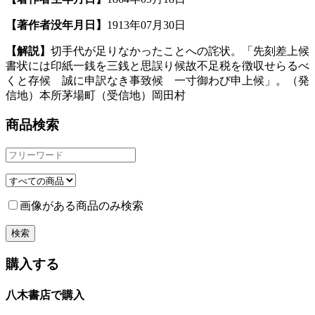
【著作者没年月日】
1913年07月30日
【解説】
切手代が足りなかったことへの詫状。「先刻差上候
書状には印紙一銭を三銭と思誤り候故不足税を徴収せらるべ
くと存候 誠に申訳なき事致候 一寸御わび申上候」。（発
信地）本所茅場町（受信地）岡田村
商品検索
画像がある商品のみ検索
購入する
八木書店で購入