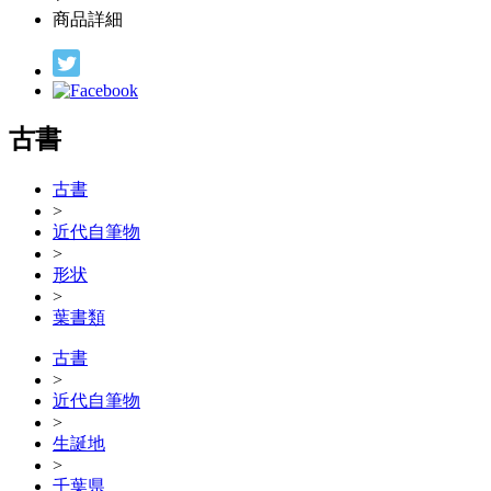
商品詳細
古書
古書
>
近代自筆物
>
形状
>
葉書類
古書
>
近代自筆物
>
生誕地
>
千葉県