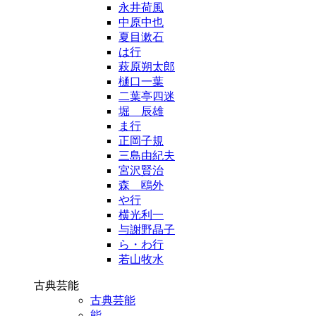
永井荷風
中原中也
夏目漱石
は行
萩原朔太郎
樋口一葉
二葉亭四迷
堀 辰雄
ま行
正岡子規
三島由紀夫
宮沢賢治
森 鴎外
や行
横光利一
与謝野晶子
ら・わ行
若山牧水
古典芸能
古典芸能
能