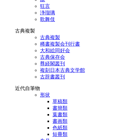
狂言
浄瑠璃
歌舞伎
古典複製
古典複製
稀書複製会刊行書
大和絵同好会
古典保存会
尊経閣叢刊
複刻日本古典文学館
古辞書叢刊
近代自筆物
形状
草稿類
書簡類
葉書類
書画類
色紙類
短冊類