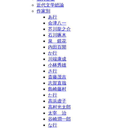
近代文学総論
作家別
あ行
会津八一
芥川龍之介
石川啄木
泉 鏡花
内田百閒
か行
川端康成
小林秀雄
さ行
斎藤茂吉
志賀直哉
島崎藤村
た行
高浜虚子
高村光太郎
太宰 治
谷崎潤一郎
な行