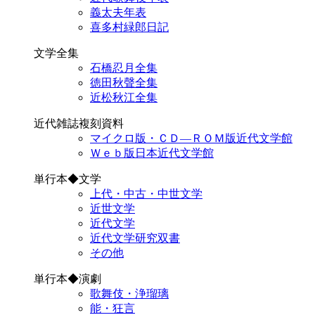
義太夫年表
喜多村緑郎日記
文学全集
石橋忍月全集
徳田秋聲全集
近松秋江全集
近代雑誌複刻資料
マイクロ版・ＣＤ―ＲＯＭ版近代文学館
Ｗｅｂ版日本近代文学館
単行本◆文学
上代・中古・中世文学
近世文学
近代文学
近代文学研究双書
その他
単行本◆演劇
歌舞伎・浄瑠璃
能・狂言