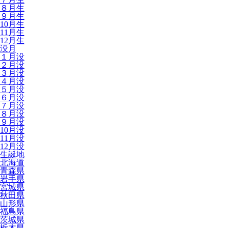
８月生
９月生
10月生
11月生
12月生
没月
１月没
２月没
３月没
４月没
５月没
６月没
７月没
８月没
９月没
10月没
11月没
12月没
生誕地
北海道
青森県
岩手県
宮城県
秋田県
山形県
福島県
茨城県
栃木県