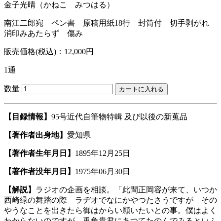
金子光晴
（かねこ みつはる）
南江二郎宛 ペン書 原稿用紙18行 封筒付 切手剥がれ
消印みあたらず 傷み
販売価格(税込)：12,000円
1通
数量
【目録情報】
95号近代自筆物特輯 及び以後の新蒐品
【著作者出身地】
愛知県
【著作者生年月日】
1895年12月25日
【著作者没年月日】
1975年06月30日
【解説】
ラジオの企画を相談。「此間正岡容が来て、いつか
西崎緑の舞踏の際 ラヂオでなにかやつたさうですが その
やうなことを出きたら御はからい願いたいとの事。僕はよく
わからないのですが、兎角貴君にあつてたのんでみるといふ