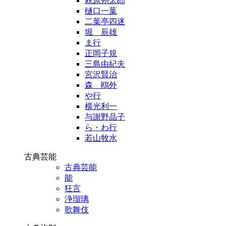
萩原朔太郎
樋口一葉
二葉亭四迷
堀 辰雄
ま行
正岡子規
三島由紀夫
宮沢賢治
森 鴎外
や行
横光利一
与謝野晶子
ら・わ行
若山牧水
古典芸能
古典芸能
能
狂言
浄瑠璃
歌舞伎