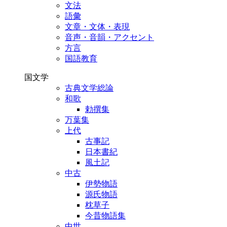
文法
語彙
文章・文体・表現
音声・音韻・アクセント
方言
国語教育
国文学
古典文学総論
和歌
勅撰集
万葉集
上代
古事記
日本書紀
風土記
中古
伊勢物語
源氏物語
枕草子
今昔物語集
中世