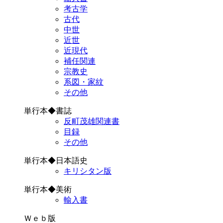
考古学
古代
中世
近世
近現代
補任関連
宗教史
系図・家紋
その他
単行本◆書誌
反町茂雄関連書
目録
その他
単行本◆日本語史
キリシタン版
単行本◆美術
輸入書
Ｗｅｂ版