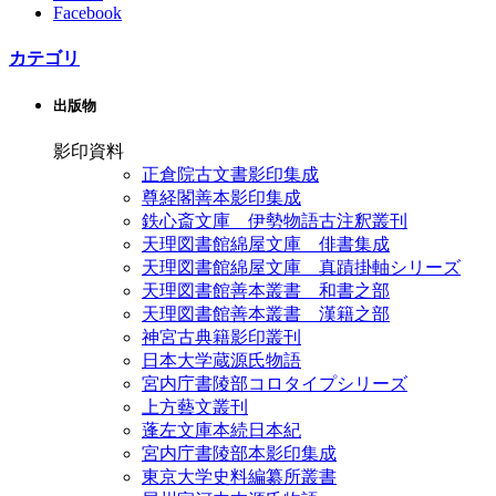
Facebook
カテゴリ
出版物
影印資料
正倉院古文書影印集成
尊経閣善本影印集成
鉄心斎文庫 伊勢物語古注釈叢刊
天理図書館綿屋文庫 俳書集成
天理図書館綿屋文庫 真蹟掛軸シリーズ
天理図書館善本叢書 和書之部
天理図書館善本叢書 漢籍之部
神宮古典籍影印叢刊
日本大学蔵源氏物語
宮内庁書陵部コロタイプシリーズ
上方藝文叢刊
蓬左文庫本続日本紀
宮内庁書陵部本影印集成
東京大学史料編纂所叢書