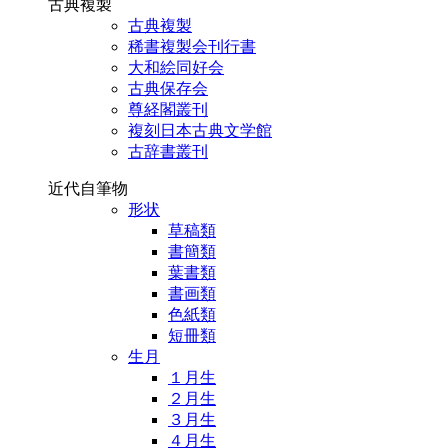
古典複製
古典複製
稀書複製会刊行書
大和絵同好会
古典保存会
尊経閣叢刊
複刻日本古典文学館
古辞書叢刊
近代自筆物
形状
草稿類
書簡類
葉書類
書画類
色紙類
短冊類
生月
１月生
２月生
３月生
４月生