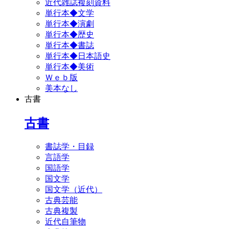
近代雑誌複刻資料
単行本◆文学
単行本◆演劇
単行本◆歴史
単行本◆書誌
単行本◆日本語史
単行本◆美術
Ｗｅｂ版
美本なし
古書
古書
書誌学・目録
言語学
国語学
国文学
国文学（近代）
古典芸能
古典複製
近代自筆物