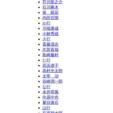
芥川龍之介
石川啄木
泉 鏡花
内田百閒
か行
川端康成
小林秀雄
さ行
斎藤茂吉
志賀直哉
島崎藤村
た行
高浜虚子
高村光太郎
太宰 治
谷崎潤一郎
な行
永井荷風
中原中也
夏目漱石
は行