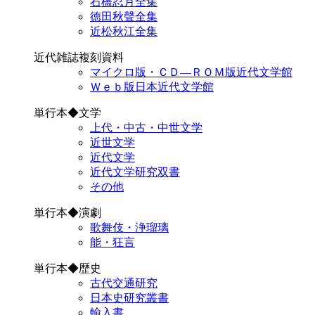
石橋忍月全集
徳田秋聲全集
近松秋江全集
近代雑誌複刻資料
マイクロ版・ＣＤ―ＲＯＭ版近代文学館
Ｗｅｂ版日本近代文学館
単行本◆文学
上代・中古・中世文学
近世文学
近代文学
近代文学研究双書
その他
単行本◆演劇
歌舞伎・浄瑠璃
能・狂言
単行本◆歴史
古代交通研究
日本史研究叢書
輸入書