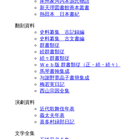
尾州家河内本源氏物語
新天理図書館善本叢書
熱田本 日本書紀
翻刻資料
史料纂集 古記録編
史料纂集 古文書編
群書類従
続群書類従
続々群書類従
Ｗｅｂ版 群書類従（正・続・続々）
馬琴書翰集成
与謝野寛晶子書簡集成
梅若実日記
西山宗因全集
演劇資料
近代歌舞伎年表
義太夫年表
喜多村緑郎日記
文学全集