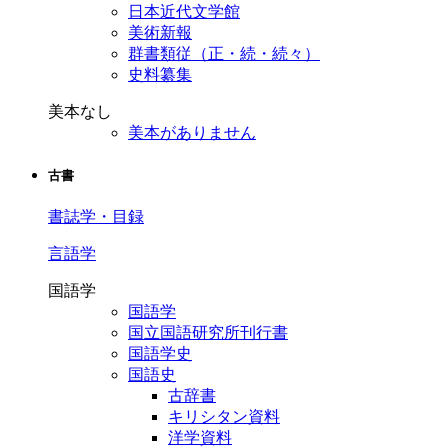
日本近代文学館
美術新報
群書類従（正・続・続々）
史料纂集
美本なし
美本がありません
古書
書誌学・目録
言語学
国語学
国語学
国立国語研究所刊行書
国語学史
国語史
古辞書
キリシタン資料
洋学資料