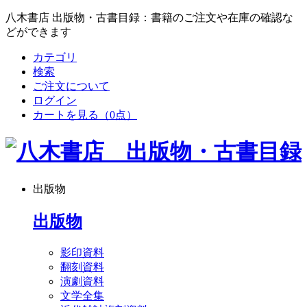
八木書店 出版物・古書目録：書籍のご注文や在庫の確認な
どができます
カテゴリ
検索
ご注文について
ログイン
カートを見る
（0点）
出版物
出版物
影印資料
翻刻資料
演劇資料
文学全集