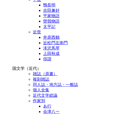
鴨長明
吉田兼好
平家物語
曽我物語
太平記
近世
井原西鶴
近松門左衛門
滝沢馬琴
上田秋成
俳諧
国文学（近代）
雑誌（原書）
複刻雑誌
同人誌・地方誌・一般誌
個人全集
近代文学総論
作家別
あ行
会津八一