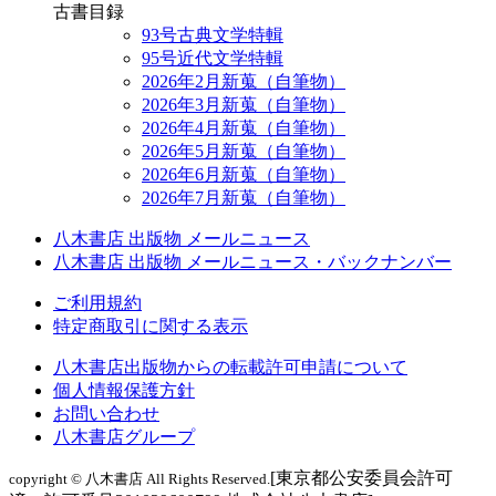
古書目録
93号古典文学特輯
95号近代文学特輯
2026年2月新蒐（自筆物）
2026年3月新蒐（自筆物）
2026年4月新蒐（自筆物）
2026年5月新蒐（自筆物）
2026年6月新蒐（自筆物）
2026年7月新蒐（自筆物）
八木書店 出版物 メールニュース
八木書店 出版物 メールニュース・バックナンバー
ご利用規約
特定商取引に関する表示
八木書店出版物からの転載許可申請について
個人情報保護方針
お問い合わせ
八木書店グループ
[東京都公安委員会許可
copyright © 八木書店 All Rights Reserved.