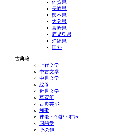
佐賀県
長崎県
熊本県
大分県
宮崎県
鹿児島県
沖縄県
国外
古典籍
上代文学
中古文学
中世文学
絵巻
近世文学
草双紙
古典芸能
和歌
連歌・俳諧・狂歌
国語学
その他