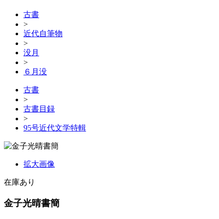
古書
>
近代自筆物
>
没月
>
６月没
古書
>
古書目録
>
95号近代文学特輯
拡大画像
在庫あり
金子光晴書簡