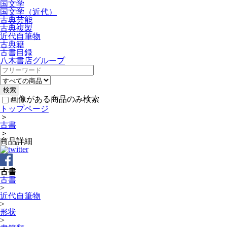
国文学
国文学（近代）
古典芸能
古典複製
近代自筆物
古典籍
古書目録
八木書店グループ
画像がある商品のみ検索
トップページ
＞
古書
＞
商品詳細
古書
古書
>
近代自筆物
>
形状
>