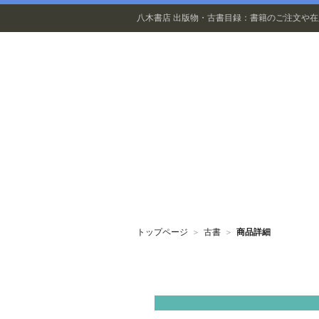
八木書店 出版物・古書目録：書籍のご注文や
出版物
トップページ
＞
古書
＞
商品詳細