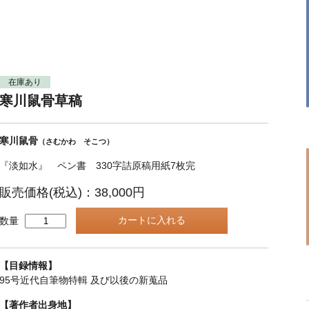
在庫あり
寒川鼠骨草稿
寒川鼠骨
（さむかわ そこつ）
『淡如水』 ペン書 330字詰原稿用紙7枚完
販売価格(税込)：38,000円
数量
【目録情報】
95号近代自筆物特輯 及び以後の新蒐品
【著作者出身地】