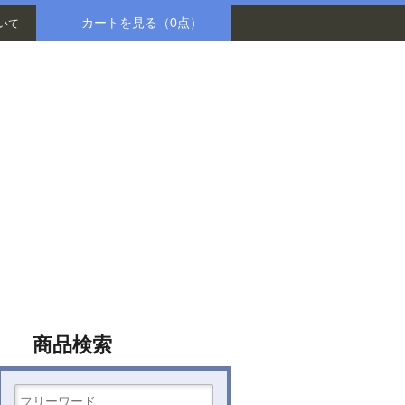
カートを見る
（0点）
いて
八木書店グループ
商品検索