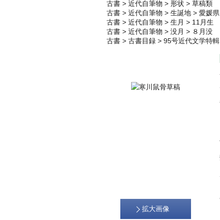
古書
>
近代自筆物
>
形状
>
草稿類
古書
>
近代自筆物
>
生誕地
>
愛媛県
古書
>
近代自筆物
>
生月
>
11月生
古書
>
近代自筆物
>
没月
>
８月没
古書
>
古書目録
>
95号近代文学特輯
拡大画像