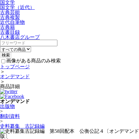
国文学
国文学（近代）
古典芸能
古典複製
近代自筆物
古典籍
古書目録
八木書店グループ
画像がある商品のみ検索
トップページ
＞
オンデマンド
＞
商品詳細
オンデマンド
出版物
>
翻刻資料
>
史料纂集 古記録編