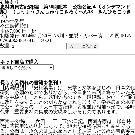
在庫あり
史料纂集古記録編 第58回配本 公衡公記４〔オンデマンド
版〕
（しりょうさんしゅうこきろくへん58 きんひらこうき
４）
1979年発行
今江廣道校訂
本体7,000 円＋税
初版発行:2014年1月30日
A5判・並製・カバー装・222頁
ISBN
978-4-8406-3291-1 C3321
数量
ネット書店で購入
長らく品切れの書籍を復刊！
【内容説明】
『史料纂集』は、史学・文学をはじめ、日本文化
研究上必須のものでありながら、今日まで未刊に終っていた史
料を中核とし、さらに既刊のものでも、現段階において全面的
に改訂を要することの明らかなそれを加えて、学界最高の水準
で公刊するもの、『大日本古記録』と相並び相補う形で、各時
代未刊重要史料の集成の実現をはかるものであります。
西園寺公衡(一二六四−一三一五)の日記。西園寺家は、鎌倉時
代に関東申次の地位にあって、絶大な権勢を誇った家柄であ
る。公衡は、承久の乱に武家方として活躍した公経の曽孫実兼