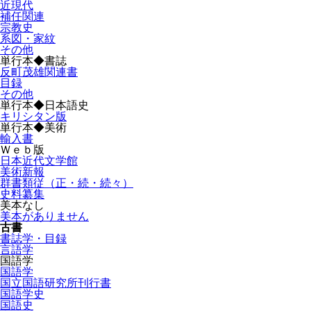
近現代
補任関連
宗教史
系図・家紋
その他
単行本◆書誌
反町茂雄関連書
目録
その他
単行本◆日本語史
キリシタン版
単行本◆美術
輸入書
Ｗｅｂ版
日本近代文学館
美術新報
群書類従（正・続・続々）
史料纂集
美本なし
美本がありません
古書
書誌学・目録
言語学
国語学
国語学
国立国語研究所刊行書
国語学史
国語史