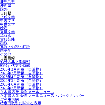
鹿児島県
沖縄県
国外
古典籍
上代文学
中古文学
中世文学
絵巻
近世文学
草双紙
古典芸能
和歌
連歌・俳諧・狂歌
国語学
その他
古書目録
93号古典文学特輯
95号近代文学特輯
2026年2月新蒐（自筆物）
2026年3月新蒐（自筆物）
2026年4月新蒐（自筆物）
2026年5月新蒐（自筆物）
2026年6月新蒐（自筆物）
2026年7月新蒐（自筆物）
八木書店 出版物 メールニュース
八木書店 出版物 メールニュース・バックナンバー
ご利用規約
特定商取引に関する表示