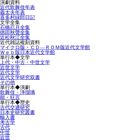
演劇資料
近代歌舞伎年表
義太夫年表
喜多村緑郎日記
文学全集
石橋忍月全集
徳田秋聲全集
近松秋江全集
近代雑誌複刻資料
マイクロ版・ＣＤ―ＲＯＭ版近代文学館
Ｗｅｂ版日本近代文学館
単行本◆文学
上代・中古・中世文学
近世文学
近代文学
近代文学研究双書
その他
単行本◆演劇
歌舞伎・浄瑠璃
能・狂言
単行本◆歴史
古代交通研究
日本史研究叢書
輸入書
考古学
古代
中世
近世