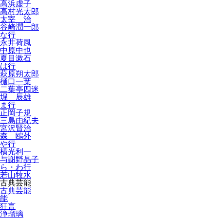
高浜虚子
高村光太郎
太宰 治
谷崎潤一郎
な行
永井荷風
中原中也
夏目漱石
は行
萩原朔太郎
樋口一葉
二葉亭四迷
堀 辰雄
ま行
正岡子規
三島由紀夫
宮沢賢治
森 鴎外
や行
横光利一
与謝野晶子
ら・わ行
若山牧水
古典芸能
古典芸能
能
狂言
浄瑠璃