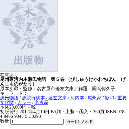
在庫あり
尾州家河内本源氏物語 第５巻
（びしゅうけかわちぼん げ
んじものがたり）
原本所蔵・監修：名古屋市蓬左文庫／解題：岡嶌偉久子
キーワード：
源氏物語
/
源親行稿本
/
蓬左文庫
/
河内本
/
尾州家
/
影印
/
重要
文化財
/
カラー
/
名古屋
本体28,000円＋税
初版発行:2012年4月10日
B5判・上製・函入・360頁
ISBN 978-
4-8406-9345-5 C3393
数量