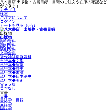
八木書店 出版物・古書目録：書籍のご注文や在庫の確認など
ができます
カテゴリ
検索
ご注文について
ログイン
カートを見る
（0点）
出版物
出版物
影印資料
翻刻資料
演劇資料
文学全集
近代雑誌複刻資料
単行本◆文学
単行本◆演劇
単行本◆歴史
単行本◆書誌
単行本◆日本語史
単行本◆美術
Ｗｅｂ版
美本なし
古書
古書
書誌学・目録
言語学
国語学