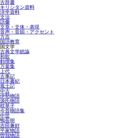
古辞書
キリシタン資料
洋学資料
文法
語彙
文章・文体・表現
音声・音韻・アクセント
方言
国語教育
国文学
古典文学総論
和歌
勅撰集
万葉集
上代
古事記
日本書紀
風土記
中古
伊勢物語
源氏物語
枕草子
今昔物語集
中世
鴨長明
吉田兼好
平家物語
曽我物語