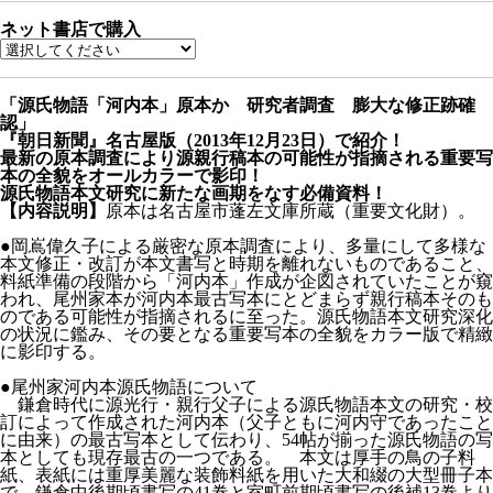
ネット書店で購入
「源氏物語「河内本」原本か 研究者調査 膨大な修正跡確
認」
『朝日新聞』名古屋版（2013年12月23日）で紹介！
最新の原本調査により源親行稿本の可能性が指摘される重要写
本の全貌をオールカラーで影印！
源氏物語本文研究に新たな画期をなす必備資料！
【内容説明】
原本は名古屋市蓬左文庫所蔵（重要文化財）。
●岡嶌偉久子による厳密な原本調査により、多量にして多様な
本文修正・改訂が本文書写と時期を離れないものであること、
料紙準備の段階から「河内本」作成が企図されていたことが窺
われ、尾州家本が河内本最古写本にとどまらず親行稿本そのも
のである可能性が指摘されるに至った。源氏物語本文研究深化
の状況に鑑み、その要となる重要写本の全貌をカラー版で精緻
に影印する。
●尾州家河内本源氏物語について
鎌倉時代に源光行・親行父子による源氏物語本文の研究・校
訂によって作成された河内本（父子ともに河内守であったこと
に由来）の最古写本として伝わり、54帖が揃った源氏物語の写
本としても現存最古の一つである。 本文は厚手の鳥の子料
紙、表紙には重厚美麗な装飾料紙を用いた大和綴の大型冊子本
で、鎌倉中後期頃書写の41巻と室町前期頃書写の後補13巻より