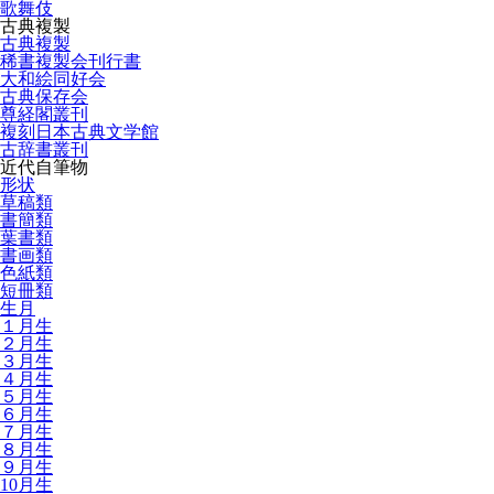
歌舞伎
古典複製
古典複製
稀書複製会刊行書
大和絵同好会
古典保存会
尊経閣叢刊
複刻日本古典文学館
古辞書叢刊
近代自筆物
形状
草稿類
書簡類
葉書類
書画類
色紙類
短冊類
生月
１月生
２月生
３月生
４月生
５月生
６月生
７月生
８月生
９月生
10月生