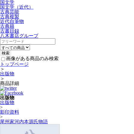
国文学
国文学（近代）
古典芸能
古典複製
近代自筆物
古典籍
古書目録
八木書店グループ
画像がある商品のみ検索
トップページ
＞
出版物
＞
商品詳細
出版物
出版物
>
影印資料
>
尾州家河内本源氏物語