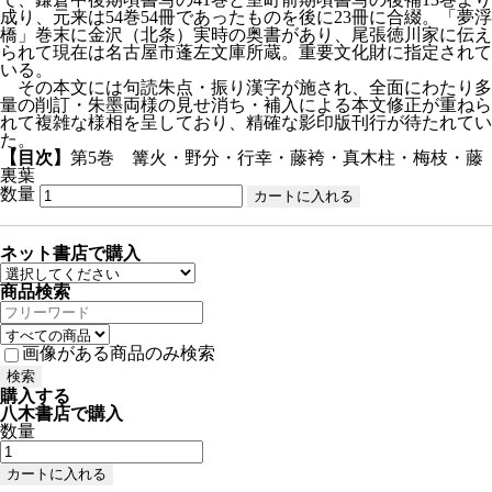
成り、元来は54巻54冊であったものを後に23冊に合綴。「夢浮
橋」巻末に金沢（北条）実時の奥書があり、尾張徳川家に伝え
られて現在は名古屋市蓬左文庫所蔵。重要文化財に指定されて
いる。
その本文には句読朱点・振り漢字が施され、全面にわたり多
量の削訂・朱墨両様の見せ消ち・補入による本文修正が重ねら
れて複雑な様相を呈しており、精確な影印版刊行が待たれてい
た。
【目次】
第5巻 篝火・野分・行幸・藤袴・真木柱・梅枝・藤
裏葉
数量
ネット書店で購入
商品検索
画像がある商品のみ検索
購入する
八木書店で購入
数量