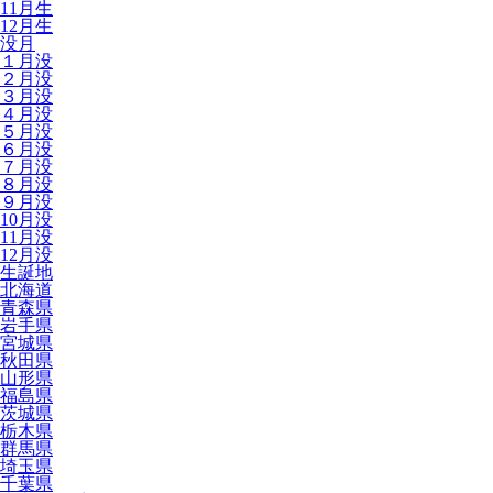
11月生
12月生
没月
１月没
２月没
３月没
４月没
５月没
６月没
７月没
８月没
９月没
10月没
11月没
12月没
生誕地
北海道
青森県
岩手県
宮城県
秋田県
山形県
福島県
茨城県
栃木県
群馬県
埼玉県
千葉県