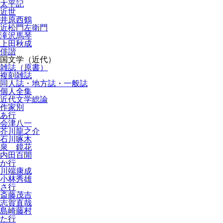
太平記
近世
井原西鶴
近松門左衛門
滝沢馬琴
上田秋成
俳諧
国文学（近代）
雑誌（原書）
複刻雑誌
同人誌・地方誌・一般誌
個人全集
近代文学総論
作家別
あ行
会津八一
芥川龍之介
石川啄木
泉 鏡花
内田百閒
か行
川端康成
小林秀雄
さ行
斎藤茂吉
志賀直哉
島崎藤村
た行