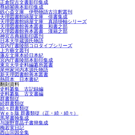
正倉院古文書影印集成
尊経閣善本影印集成
鉄心斎文庫 伊勢物語古注釈叢刊
天理図書館綿屋文庫 俳書集成
天理図書館綿屋文庫 真蹟掛軸シリーズ
天理図書館善本叢書 和書之部
天理図書館善本叢書 漢籍之部
神宮古典籍影印叢刊
日本大学蔵源氏物語
宮内庁書陵部コロタイプシリーズ
上方藝文叢刊
蓬左文庫本続日本紀
宮内庁書陵部本影印集成
東京大学史料編纂所叢書
尾州家河内本源氏物語
新天理図書館善本叢書
熱田本 日本書紀
翻刻資料
史料纂集 古記録編
史料纂集 古文書編
群書類従
続群書類従
続々群書類従
Ｗｅｂ版 群書類従（正・続・続々）
馬琴書翰集成
与謝野寛晶子書簡集成
梅若実日記
西山宗因全集